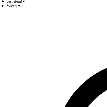
Jest afera!
▾
Więcej
▾