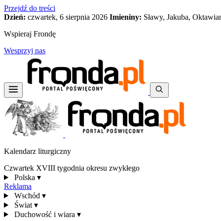
Przejdź do treści
Dzień:
czwartek, 6 sierpnia 2026
Imieniny:
Sławy, Jakuba, Oktawia
Wspieraj Frondę
Wesprzyj nas
Kalendarz liturgiczny
Czwartek XVIII tygodnia okresu zwykłego
Polska
▾
Reklama
Wschód
▾
Świat
▾
Duchowość i wiara
▾