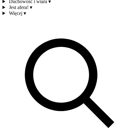
Duchowość i wiara
▾
Jest afera!
▾
Więcej
▾