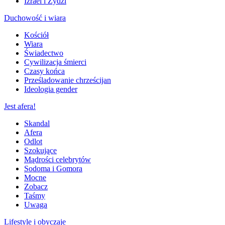
Izrael i Żydzi
Duchowość i wiara
Kościół
Wiara
Świadectwo
Cywilizacja śmierci
Czasy końca
Prześladowanie chrześcijan
Ideologia gender
Jest afera!
Skandal
Afera
Odlot
Szokujące
Mądrości celebrytów
Sodoma i Gomora
Mocne
Zobacz
Taśmy
Uwaga
Lifestyle i obyczaje