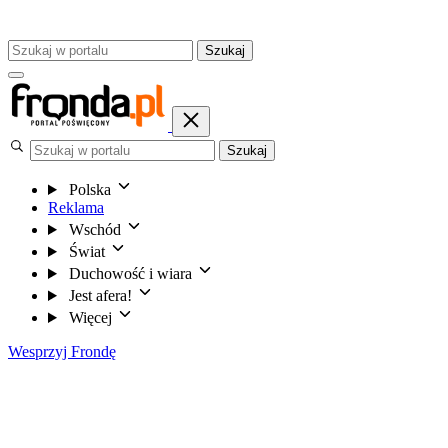
Szukaj
Szukaj
Polska
Reklama
Wschód
Świat
Duchowość i wiara
Jest afera!
Więcej
Wesprzyj Frondę