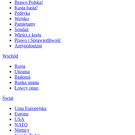
Brawo Polska!
Kasta basta!
Polityka
Wojsko
Pamiętamy
Sondaż
Wieści z kraju
Prawo i Sprawiedliwość
Antypolonizm
Wschód
Rosja
Ukraina
Białoruś
Ruska smuta
Łowcy onuc
Świat
Unia Europejska
Europa
USA
NATO
Niemcy