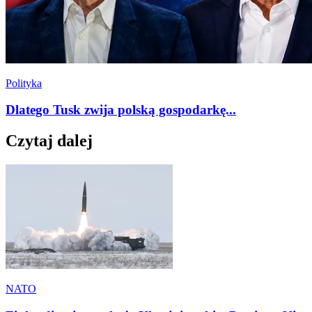
Polityka
Dlatego Tusk zwija polską gospodarkę...
Czytaj dalej
NATO