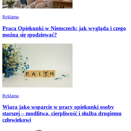
Reklama
Praca Opiekunki w Niemczech: jak wygląda i czego
można się spodziewać?
Reklama
Wiara jako wsparcie w pracy opiekunki osoby
starszej – modlitwa, cierpliwość i służba drugiemu
człowiekowi