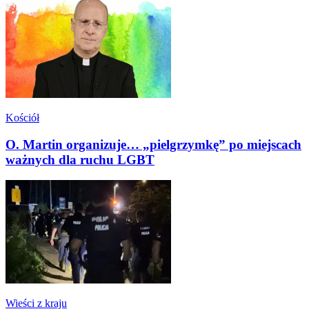
Kościół
O. Martin organizuje… „pielgrzymkę” po miejscach
ważnych dla ruchu LGBT
Wieści z kraju