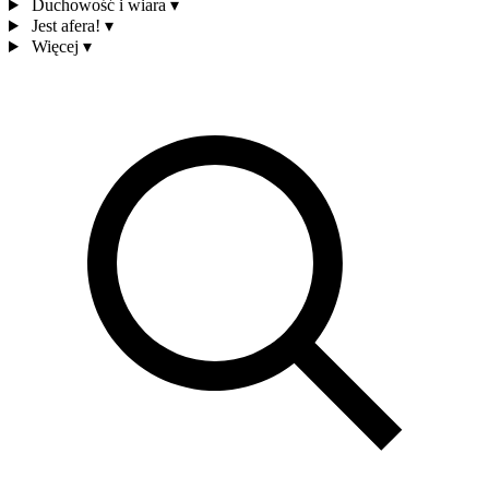
Duchowość i wiara
▾
Jest afera!
▾
Więcej
▾