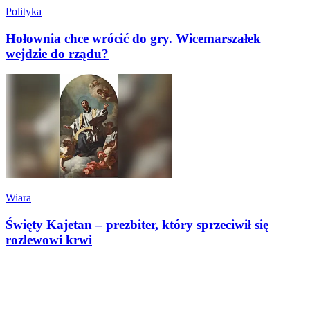
Polityka
Hołownia chce wrócić do gry. Wicemarszałek
wejdzie do rządu?
Wiara
Święty Kajetan – prezbiter, który sprzeciwił się
rozlewowi krwi