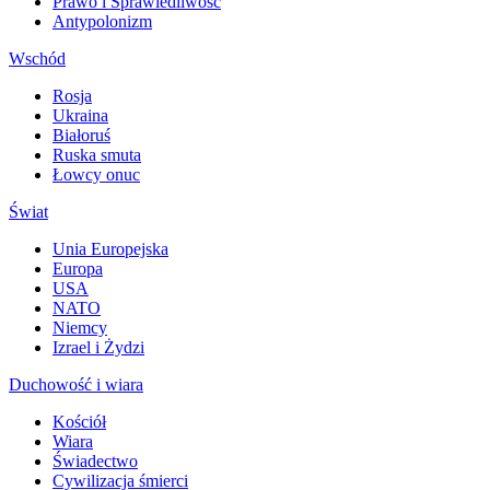
Prawo i Sprawiedliwość
Antypolonizm
Wschód
Rosja
Ukraina
Białoruś
Ruska smuta
Łowcy onuc
Świat
Unia Europejska
Europa
USA
NATO
Niemcy
Izrael i Żydzi
Duchowość i wiara
Kościół
Wiara
Świadectwo
Cywilizacja śmierci