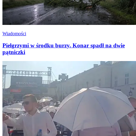
Wiadomości
Pielgrzymi w środku burzy. Konar spadł na dwie
pątniczki