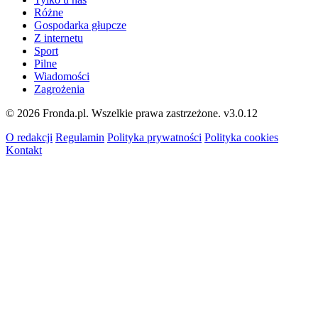
Różne
Gospodarka głupcze
Z internetu
Sport
Pilne
Wiadomości
Zagrożenia
© 2026 Fronda.pl. Wszelkie prawa zastrzeżone.
v3.0.12
O redakcji
Regulamin
Polityka prywatności
Polityka cookies
Kontakt