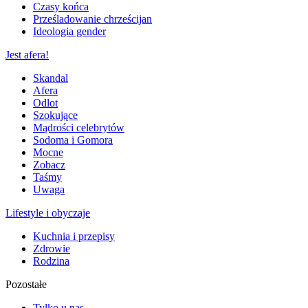
Czasy końca
Prześladowanie chrześcijan
Ideologia gender
Jest afera!
Skandal
Afera
Odlot
Szokujące
Mądrości celebrytów
Sodoma i Gomora
Mocne
Zobacz
Taśmy
Uwaga
Lifestyle i obyczaje
Kuchnia i przepisy
Zdrowie
Rodzina
Pozostałe
Tylko u nas