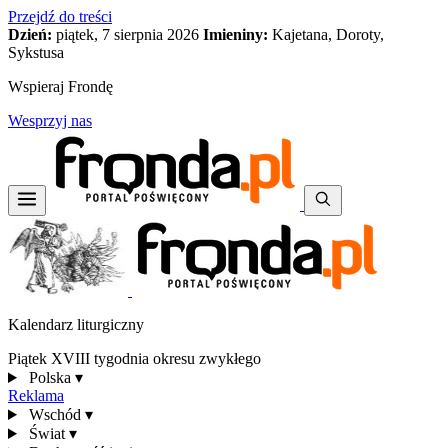
Przejdź do treści
Dzień:
piątek, 7 sierpnia 2026
Imieniny:
Kajetana, Doroty,
Sykstusa
Wspieraj Frondę
Wesprzyj nas
Kalendarz liturgiczny
Piątek XVIII tygodnia okresu zwykłego
Polska
▾
Reklama
Wschód
▾
Świat
▾