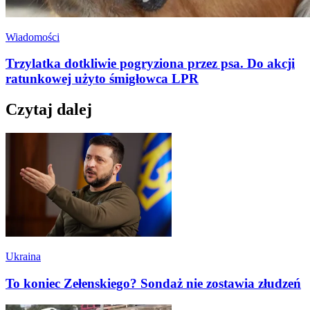
Wiadomości
Trzylatka dotkliwie pogryziona przez psa. Do akcji
ratunkowej użyto śmigłowca LPR
Czytaj dalej
Ukraina
To koniec Zełenskiego? Sondaż nie zostawia złudzeń