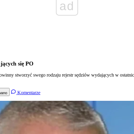
ad
ujących się PO
owinny stworzyć swego rodzaju rejestr sędziów wydających w ostatnich
Komentarze
wano