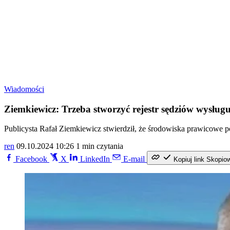
Wiadomości
Ziemkiewicz: Trzeba stworzyć rejestr sędziów wysług
Publicysta Rafał Ziemkiewicz stwierdził, że środowiska prawicowe p
ren
09.10.2024 10:26
1 min czytania
Facebook
X
LinkedIn
E-mail
Kopiuj link
Skopio