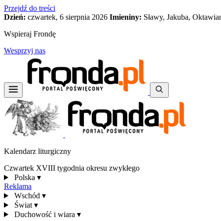
Przejdź do treści
Dzień:
czwartek, 6 sierpnia 2026
Imieniny:
Sławy, Jakuba, Oktawia
Wspieraj Frondę
Wesprzyj nas
Kalendarz liturgiczny
Czwartek XVIII tygodnia okresu zwykłego
Polska
▾
Reklama
Wschód
▾
Świat
▾
Duchowość i wiara
▾