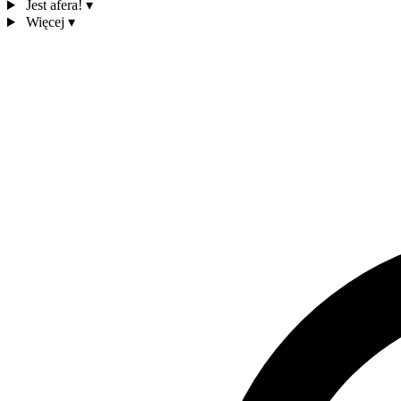
Jest afera!
▾
Więcej
▾