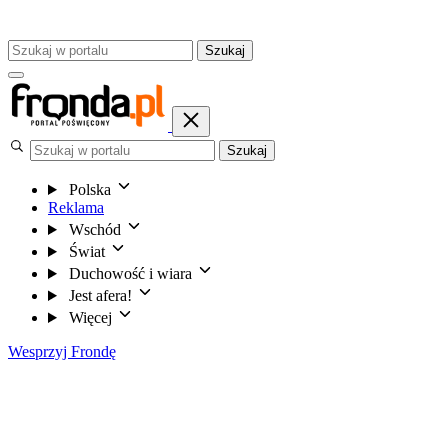
Szukaj
Szukaj
Polska
Reklama
Wschód
Świat
Duchowość i wiara
Jest afera!
Więcej
Wesprzyj Frondę