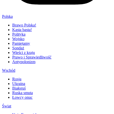
Polska
Brawo Polska!
Kasta basta!
Polityka
Wojsko
Pamiętamy
Sondaż
Wieści z kraju
Prawo i Sprawiedliwość
Antypolonizm
Wschód
Rosja
Ukraina
Białoruś
Ruska smuta
Łowcy onuc
Świat