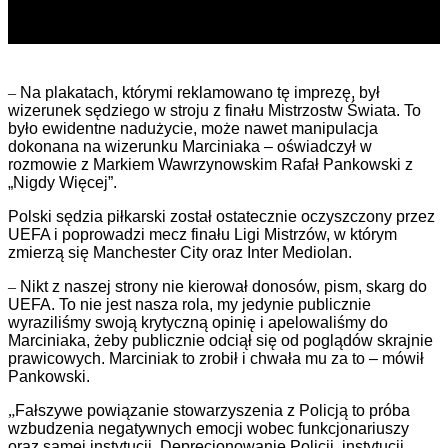
–
Na plakatach, którymi reklamowano tę imprezę, był
wizerunek sędziego w stroju z finału Mistrzostw Świata. To
było ewidentne nadużycie, może nawet manipulacja
dokonana na wizerunku Marciniaka – oświadczył w
rozmowie z Markiem Wawrzynowskim Rafał Pankowski z
„Nigdy Więcej”.
Polski sędzia piłkarski został ostatecznie oczyszczony przez
UEFA i poprowadzi mecz finału Ligi Mistrzów, w którym
zmierzą się Manchester City oraz Inter Mediolan.
–
Nikt z naszej strony nie kierował donosów, pism, skarg do
UEFA. To nie jest nasza rola, my jedynie publicznie
wyraziliśmy swoją krytyczną opinię i apelowaliśmy do
Marciniaka, żeby publicznie odciął się od poglądów skrajnie
prawicowych. Marciniak to zrobił i chwała mu za to – mówił
Pankowski.
„
Fałszywe powiązanie stowarzyszenia z Policją to próba
wzbudzenia negatywnych emocji wobec funkcjonariuszy
oraz samej instytucji. Deprecjonowanie Policji, instytucji