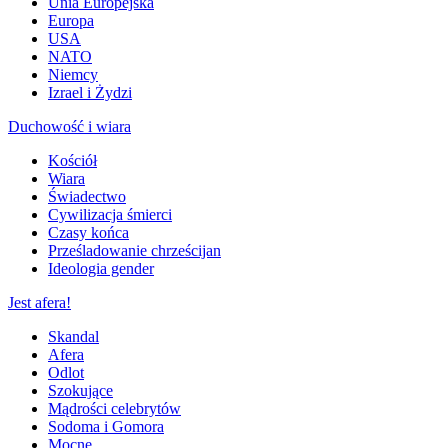
Unia Europejska
Europa
USA
NATO
Niemcy
Izrael i Żydzi
Duchowość i wiara
Kościół
Wiara
Świadectwo
Cywilizacja śmierci
Czasy końca
Prześladowanie chrześcijan
Ideologia gender
Jest afera!
Skandal
Afera
Odlot
Szokujące
Mądrości celebrytów
Sodoma i Gomora
Mocne