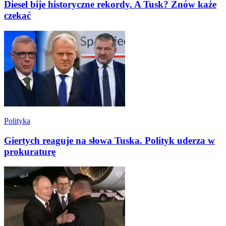
Diesel bije historyczne rekordy. A Tusk? Znów każe
czekać
Polityka
Giertych reaguje na słowa Tuska. Polityk uderza w
prokuraturę