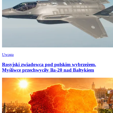
Uwaga
Rosyjski zwiadowca pod polskim wybrzeżem.
Myśliwce przechwyciły Iła-20 nad Bałtykiem