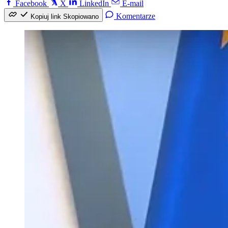
Facebook
X
LinkedIn
E-mail
Komentarze
Kopiuj link
Skopiowano