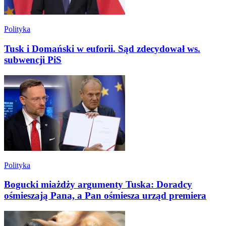
Polityka
Tusk i Domański w euforii. Sąd zdecydował ws.
subwencji PiS
Polityka
Bogucki miażdży argumenty Tuska: Doradcy
ośmieszają Pana, a Pan ośmiesza urząd premiera