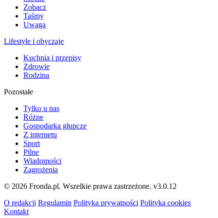
Zobacz
Taśmy
Uwaga
Lifestyle i obyczaje
Kuchnia i przepisy
Zdrowie
Rodzina
Pozostałe
Tylko u nas
Różne
Gospodarka głupcze
Z internetu
Sport
Pilne
Wiadomości
Zagrożenia
© 2026 Fronda.pl. Wszelkie prawa zastrzeżone.
v3.0.12
O redakcji
Regulamin
Polityka prywatności
Polityka cookies
Kontakt