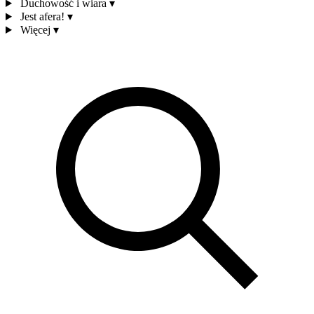
Duchowość i wiara
▾
Jest afera!
▾
Więcej
▾