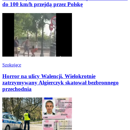
do 100 km/h przejdą przez Polskę
Szokujące
Horror na ulicy Walencji. Wielokrotnie
zatrzymywany Algierczyk skatował bezbronnego
przechodnia