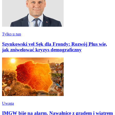
Tylko u nas
Szynkowski vel Sęk dla Frondy: Rozwój Plus wie,
jak zniwelować kryzys demograficzny
Uwaga
IMGW bije na alarm. Nawałnice z gradem i wiatrem