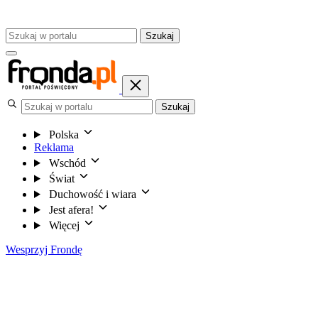
Szukaj
Szukaj
Polska
Reklama
Wschód
Świat
Duchowość i wiara
Jest afera!
Więcej
Wesprzyj Frondę