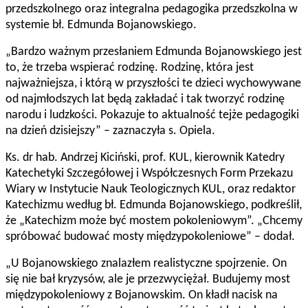
przedszkolnego oraz integralna pedagogika przedszkolna w
systemie bł. Edmunda Bojanowskiego.
„Bardzo ważnym przesłaniem Edmunda Bojanowskiego jest
to, że trzeba wspierać rodzinę. Rodzinę, która jest
najważniejsza, i którą w przyszłości te dzieci wychowywane
od najmłodszych lat będą zakładać i tak tworzyć rodzinę
narodu i ludzkości. Pokazuje to aktualność tejże pedagogiki
na dzień dzisiejszy” – zaznaczyła s. Opiela.
Ks. dr hab. Andrzej Kiciński, prof. KUL, kierownik Katedry
Katechetyki Szczegółowej i Współczesnych Form Przekazu
Wiary w Instytucie Nauk Teologicznych KUL, oraz redaktor
Katechizmu według bł. Edmunda Bojanowskiego, podkreślił,
że „Katechizm może być mostem pokoleniowym”. „Chcemy
spróbować budować mosty międzypokoleniowe” – dodał.
„U Bojanowskiego znalazłem realistyczne spojrzenie. On
się nie bał kryzysów, ale je przezwyciężał. Budujemy most
międzypokoleniowy z Bojanowskim. On kładł nacisk na