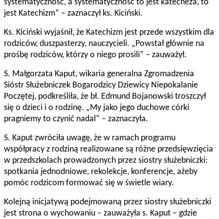
systematyczność, a systematyczność to jest katecheza, to
jest Katechizm” – zaznaczył ks. Kiciński.
Ks. Kiciński wyjaśnił, że Katechizm jest przede wszystkim dla
rodziców, duszpasterzy, nauczycieli. „Powstał głównie na
prośbę rodziców, którzy o niego prosili” – zauważył.
S. Małgorzata Kaput, wikaria generalna Zgromadzenia
Sióstr Służebniczek Bogarodzicy Dziewicy Niepokalanie
Poczętej, podkreśliła, że bł. Edmund Bojanowski troszczył
się o dzieci i o rodzinę. „My jako jego duchowe córki
pragniemy to czynić nadal” – zaznaczyła.
S. Kaput zwróciła uwagę, że w ramach programu
współpracy z rodziną realizowane są różne przedsięwzięcia
w przedszkolach prowadzonych przez siostry służebniczki:
spotkania jednodniowe, rekolekcje, konferencje, ażeby
pomóc rodzicom formować się w świetle wiary.
Kolejną inicjatywą podejmowaną przez siostry służebniczki
jest strona o wychowaniu – zauważyła s. Kaput – gdzie