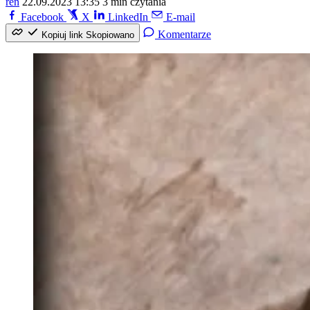
ren
22.09.2023 13:35
3 min czytania
Facebook
X
LinkedIn
E-mail
Komentarze
Kopiuj link
Skopiowano