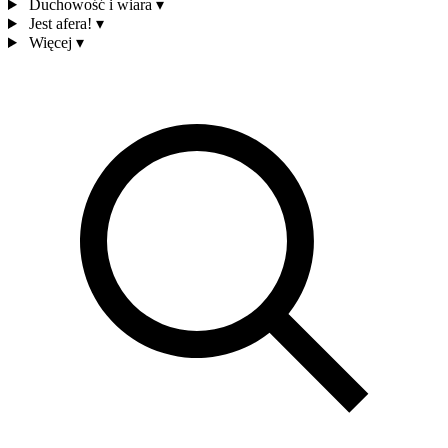
Duchowość i wiara
▾
Jest afera!
▾
Więcej
▾