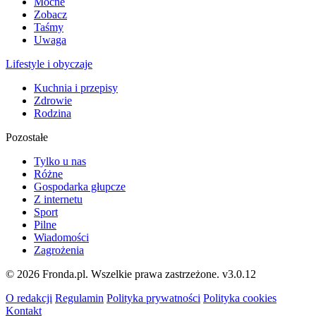
Mocne
Zobacz
Taśmy
Uwaga
Lifestyle i obyczaje
Kuchnia i przepisy
Zdrowie
Rodzina
Pozostałe
Tylko u nas
Różne
Gospodarka głupcze
Z internetu
Sport
Pilne
Wiadomości
Zagrożenia
© 2026 Fronda.pl. Wszelkie prawa zastrzeżone.
v3.0.12
O redakcji
Regulamin
Polityka prywatności
Polityka cookies
Kontakt