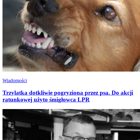
Wiadomości
Trzylatka dotkliwie pogryziona przez psa. Do akcji
ratunkowej użyto śmigłowca LPR