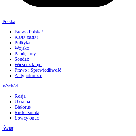
Polska
Brawo Polska!
Kasta basta!
Polityka
Wojsko
Pamiętamy
Sondaż
Wieści z kraju
Prawo i Sprawiedliwość
Antypolonizm
Wschód
Rosja
Ukraina
Białoruś
Ruska smuta
Łowcy onuc
Świat