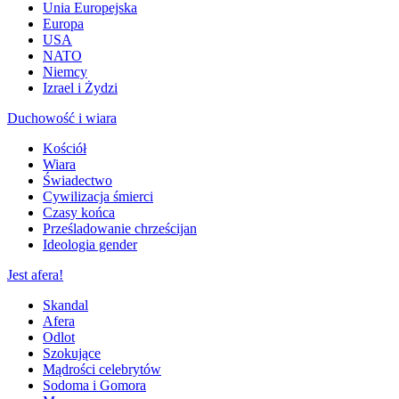
Unia Europejska
Europa
USA
NATO
Niemcy
Izrael i Żydzi
Duchowość i wiara
Kościół
Wiara
Świadectwo
Cywilizacja śmierci
Czasy końca
Prześladowanie chrześcijan
Ideologia gender
Jest afera!
Skandal
Afera
Odlot
Szokujące
Mądrości celebrytów
Sodoma i Gomora