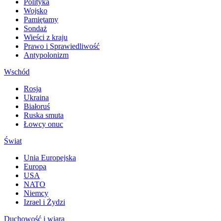
Polityka
Wojsko
Pamiętamy
Sondaż
Wieści z kraju
Prawo i Sprawiedliwość
Antypolonizm
Wschód
Rosja
Ukraina
Białoruś
Ruska smuta
Łowcy onuc
Świat
Unia Europejska
Europa
USA
NATO
Niemcy
Izrael i Żydzi
Duchowość i wiara