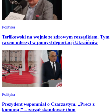
Polityka
Terlikowski na wojnie ze zdrowym rozsądkiem. Tym
razem uderzył w pomysł deportacji Ukraińców
Polityka
Prezydent wspomniał o Czarzastym. „Precz z
komuną!” – zaczął skandować tłum