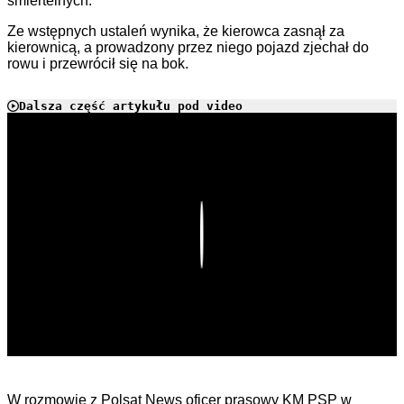
śmiertelnych.
Ze wstępnych ustaleń wynika, że kierowca zasnął za
kierownicą, a prowadzony przez niego pojazd zjechał do
rowu i przewrócił się na bok.
Dalsza część artykułu pod video
Play
W rozmowie z Polsat News oficer prasowy KM PSP w