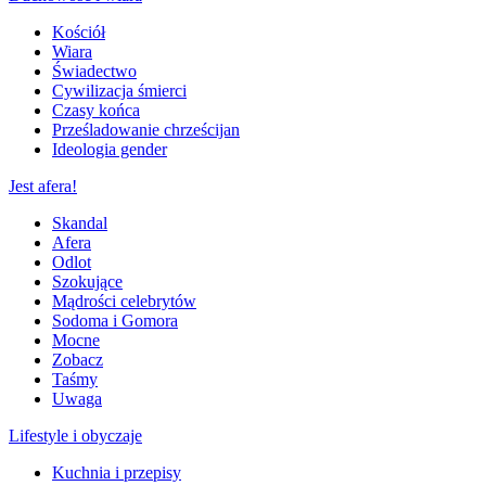
Kościół
Wiara
Świadectwo
Cywilizacja śmierci
Czasy końca
Prześladowanie chrześcijan
Ideologia gender
Jest afera!
Skandal
Afera
Odlot
Szokujące
Mądrości celebrytów
Sodoma i Gomora
Mocne
Zobacz
Taśmy
Uwaga
Lifestyle i obyczaje
Kuchnia i przepisy