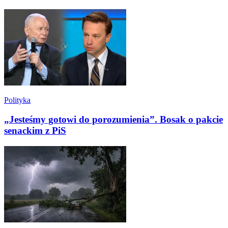
Polityka
„Jesteśmy gotowi do porozumienia”. Bosak o pakcie
senackim z PiS