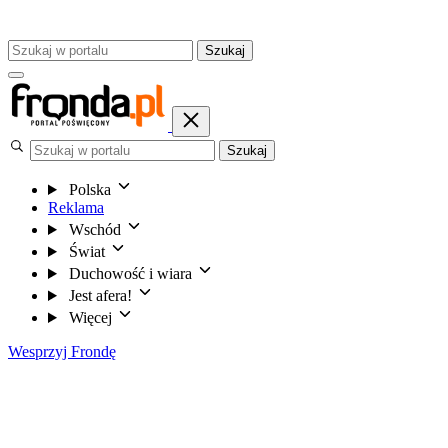
Szukaj
Szukaj
Polska
Reklama
Wschód
Świat
Duchowość i wiara
Jest afera!
Więcej
Wesprzyj Frondę