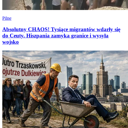
Pilne
Absolutny CHAOS! Tysiące migrantów wdarły się
do Ceuty. Hiszpania zamyka granice i wysyła
wojsko