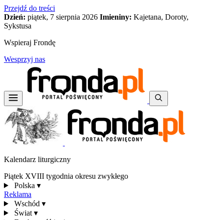
Przejdź do treści
Dzień:
piątek, 7 sierpnia 2026
Imieniny:
Kajetana, Doroty,
Sykstusa
Wspieraj Frondę
Wesprzyj nas
Kalendarz liturgiczny
Piątek XVIII tygodnia okresu zwykłego
Polska
▾
Reklama
Wschód
▾
Świat
▾