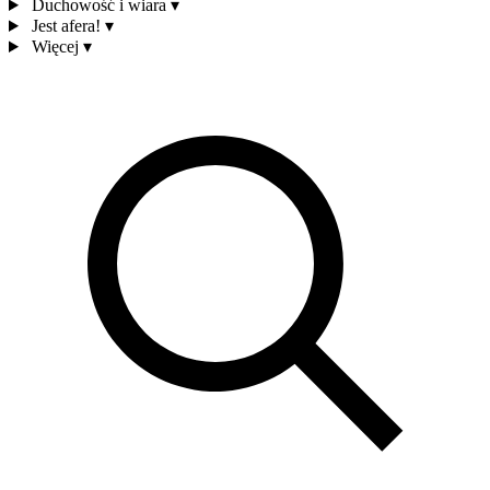
Duchowość i wiara
▾
Jest afera!
▾
Więcej
▾