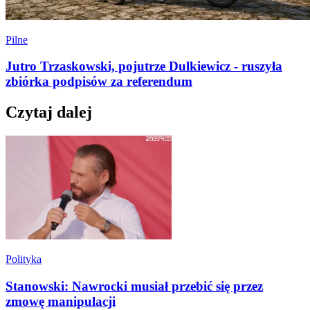
Pilne
Jutro Trzaskowski, pojutrze Dulkiewicz - ruszyła
zbiórka podpisów za referendum
Czytaj dalej
Polityka
Stanowski: Nawrocki musiał przebić się przez
zmowę manipulacji