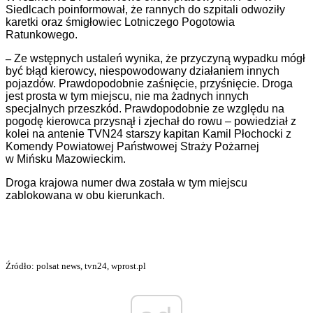
Siedlcach poinformował, że rannych do szpitali odwoziły
karetki oraz śmigłowiec Lotniczego Pogotowia
Ratunkowego.
–
Ze wstępnych ustaleń wynika, że przyczyną wypadku mógł
być błąd kierowcy, niespowodowany działaniem innych
pojazdów. Prawdopodobnie zaśnięcie, przyśnięcie. Droga
jest prosta w tym miejscu, nie ma żadnych innych
specjalnych przeszkód. Prawdopodobnie ze względu na
pogodę kierowca przysnął i zjechał do rowu – powiedział z
kolei na antenie TVN24 starszy kapitan Kamil Płochocki z
Komendy Powiatowej Państwowej Straży Pożarnej
w Mińsku Mazowieckim.
Droga krajowa numer dwa została w tym miejscu
zablokowana w obu kierunkach.
Źródło: polsat news, tvn24, wprost.pl