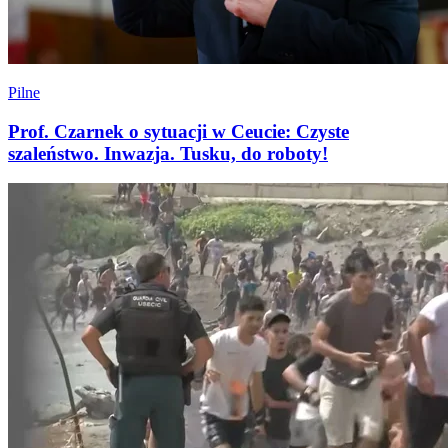
Pilne
Prof. Czarnek o sytuacji w Ceucie: Czyste
szaleństwo. Inwazja. Tusku, do roboty!