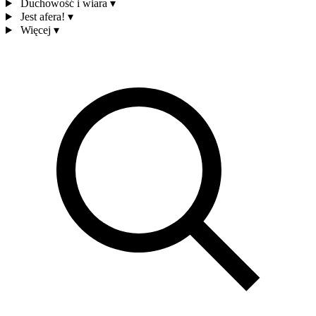
Duchowość i wiara
▾
Jest afera!
▾
Więcej
▾