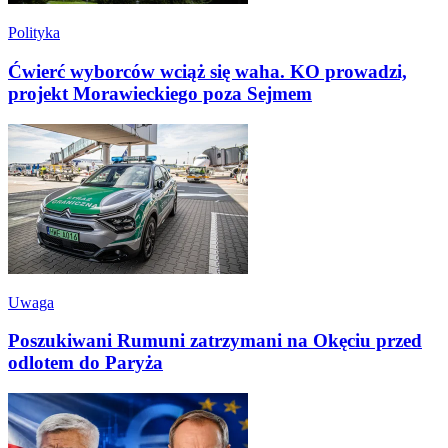
Polityka
Ćwierć wyborców wciąż się waha. KO prowadzi,
projekt Morawieckiego poza Sejmem
Uwaga
Poszukiwani Rumuni zatrzymani na Okęciu przed
odlotem do Paryża