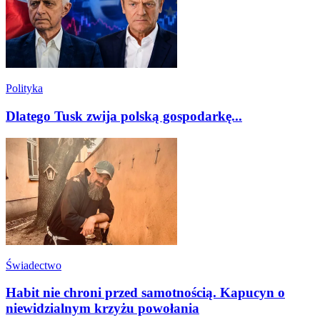
Polityka
Dlatego Tusk zwija polską gospodarkę...
Świadectwo
Habit nie chroni przed samotnością. Kapucyn o
niewidzialnym krzyżu powołania