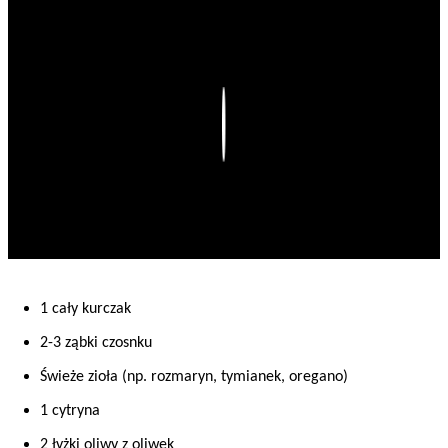
Play
1 cały kurczak
2-3 ząbki czosnku
Świeże zioła (np. rozmaryn, tymianek, oregano)
1 cytryna
2 łyżki oliwy z oliwek