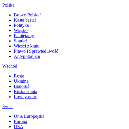
Polska
Brawo Polska!
Kasta basta!
Polityka
Wojsko
Pamiętamy
Sondaż
Wieści z kraju
Prawo i Sprawiedliwość
Antypolonizm
Wschód
Rosja
Ukraina
Białoruś
Ruska smuta
Łowcy onuc
Świat
Unia Europejska
Europa
USA