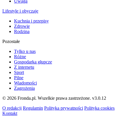
Uwaga
Lifestyle i obyczaje
Kuchnia i przepisy
Zdrowie
Rodzina
Pozostałe
Tylko u nas
Różne
Gospodarka głupcze
Z internetu
Sport
Pilne
Wiadomości
Zagrożenia
© 2026 Fronda.pl. Wszelkie prawa zastrzeżone.
v3.0.12
O redakcji
Regulamin
Polityka prywatności
Polityka cookies
Kontakt