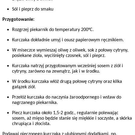
Sól i pieprz do smaku
Przygotowanie:
Rozgrzej piekarnik do temperatury 200°C.
Kurczaka dokładnie umyj i osusz papierowym ręcznikiem.
W miseczce wymieszaj oliwę z oliwek, sok z połowy cytryny,
posiekane zioła, wyciśnięty czosnek, sól i pieprz.
Kurczaka natrzyj przygotowanym wcześniej sosem z ziół i
cytryny, zarówno na zewnątrz, jak i w środku.
W środku kurczaka włóż drugą połowę cytryny oraz kilka
gałązek ziół.
Przełóż kurczaka do naczynia żaroodpornego i wstaw do
nagrzanego piekarnika.
Piecz kurczaka około 1,5-2 godz., regularnie polewając
sosem, aż mięso będzie stanie się miękkie i soczyste, a skórka
chrupiąca i złocista.
Podawaj pieczonego kurczaka z ulubionymi dodatkami, np.