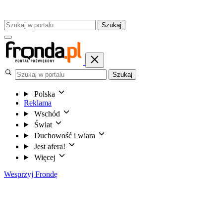
Szukaj
Szukaj
Polska
Reklama
Wschód
Świat
Duchowość i wiara
Jest afera!
Więcej
Wesprzyj Frondę