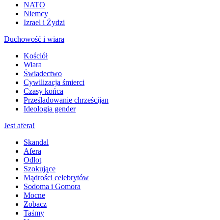
NATO
Niemcy
Izrael i Żydzi
Duchowość i wiara
Kościół
Wiara
Świadectwo
Cywilizacja śmierci
Czasy końca
Prześladowanie chrześcijan
Ideologia gender
Jest afera!
Skandal
Afera
Odlot
Szokujące
Mądrości celebrytów
Sodoma i Gomora
Mocne
Zobacz
Taśmy