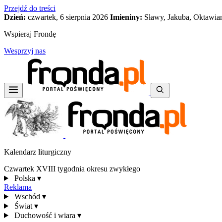
Przejdź do treści
Dzień:
czwartek, 6 sierpnia 2026
Imieniny:
Sławy, Jakuba, Oktawia
Wspieraj Frondę
Wesprzyj nas
Kalendarz liturgiczny
Czwartek XVIII tygodnia okresu zwykłego
Polska
▾
Reklama
Wschód
▾
Świat
▾
Duchowość i wiara
▾