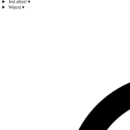
Jest afera!
▾
Więcej
▾