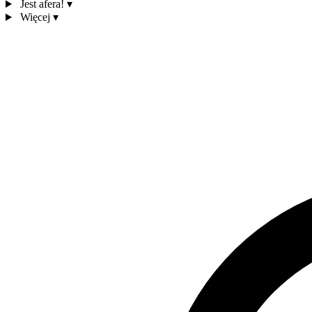
Jest afera!
▾
Więcej
▾