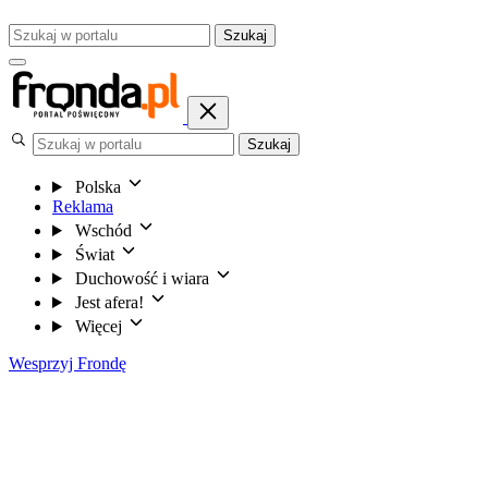
Szukaj
Szukaj
Polska
Reklama
Wschód
Świat
Duchowość i wiara
Jest afera!
Więcej
Wesprzyj Frondę