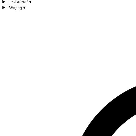
Jest afera!
▾
Więcej
▾