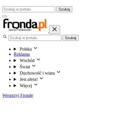
Szukaj
Szukaj
Polska
Reklama
Wschód
Świat
Duchowość i wiara
Jest afera!
Więcej
Wesprzyj Frondę