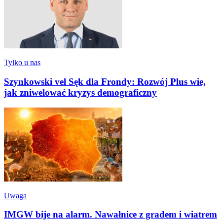
Tylko u nas
Szynkowski vel Sęk dla Frondy: Rozwój Plus wie,
jak zniwelować kryzys demograficzny
Uwaga
IMGW bije na alarm. Nawałnice z gradem i wiatrem