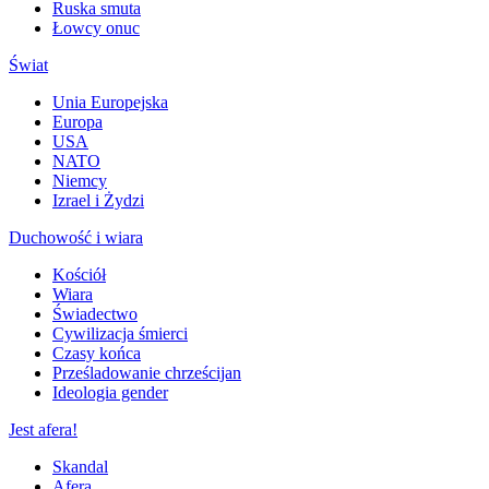
Ruska smuta
Łowcy onuc
Świat
Unia Europejska
Europa
USA
NATO
Niemcy
Izrael i Żydzi
Duchowość i wiara
Kościół
Wiara
Świadectwo
Cywilizacja śmierci
Czasy końca
Prześladowanie chrześcijan
Ideologia gender
Jest afera!
Skandal
Afera