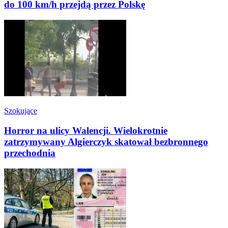
do 100 km/h przejdą przez Polskę
Szokujące
Horror na ulicy Walencji. Wielokrotnie
zatrzymywany Algierczyk skatował bezbronnego
przechodnia