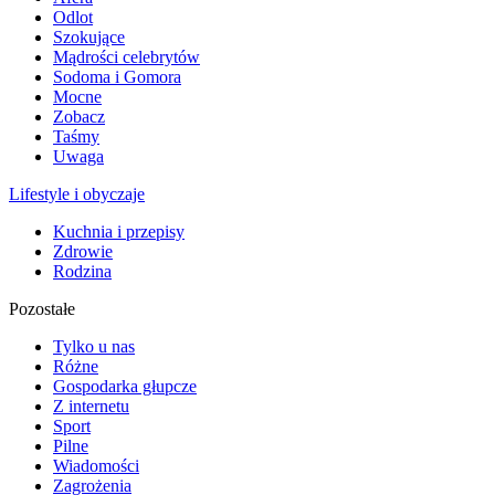
Odlot
Szokujące
Mądrości celebrytów
Sodoma i Gomora
Mocne
Zobacz
Taśmy
Uwaga
Lifestyle i obyczaje
Kuchnia i przepisy
Zdrowie
Rodzina
Pozostałe
Tylko u nas
Różne
Gospodarka głupcze
Z internetu
Sport
Pilne
Wiadomości
Zagrożenia