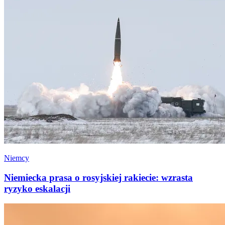
Niemcy
Niemiecka prasa o rosyjskiej rakiecie: wzrasta
ryzyko eskalacji