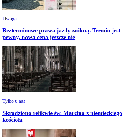
Uwaga
Bezterminowe prawa jazdy znikną. Termin jest
pewny, nowa cena jeszcze nie
Tylko u nas
Skradziono relikwie św. Marcina z niemieckiego
kościoła