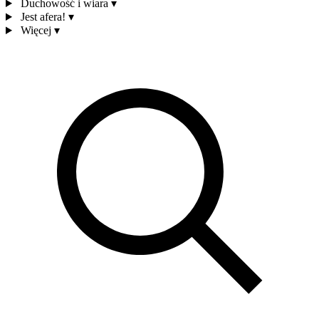
Duchowość i wiara
▾
Jest afera!
▾
Więcej
▾