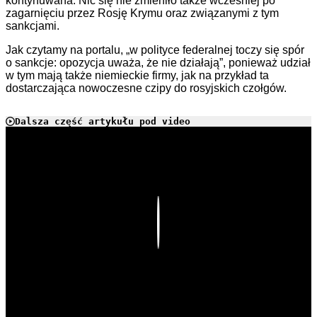
kontynuwana. Nic się nie zmieniło także wcześniej po
zagarnięciu przez Rosję Krymu oraz związanymi z tym
sankcjami.
Jak czytamy na portalu, „w polityce federalnej toczy się spór
o sankcje: opozycja uważa, że nie działają”, ponieważ udział
w tym mają także niemieckie firmy, jak na przykład ta
dostarczająca nowoczesne czipy do rosyjskich czołgów.
Dalsza część artykułu pod video
Play