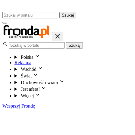
Szukaj
Szukaj
Polska
Reklama
Wschód
Świat
Duchowość i wiara
Jest afera!
Więcej
Wesprzyj Frondę