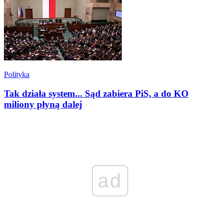
Polityka
Tak działa system... Sąd zabiera PiS, a do KO
miliony płyną dalej
ad