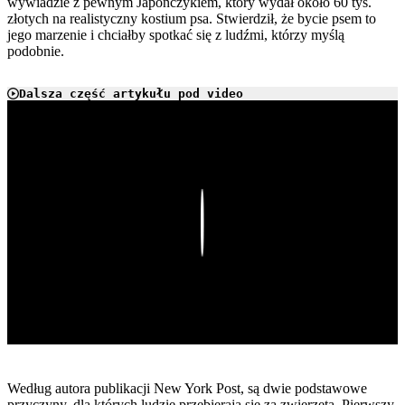
wywiadzie z pewnym Japończykiem, który wydał około 60 tys.
złotych na realistyczny kostium psa. Stwierdził, że bycie psem to
jego marzenie i chciałby spotkać się z ludźmi, którzy myślą
podobnie.
Dalsza część artykułu pod video
Play
Według autora publikacji New York Post, są dwie podstawowe
przyczyny, dla których ludzie przebierają się za zwierzęta. Pierwszy