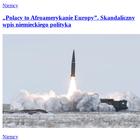
Niemcy
„Polacy to Afroamerykanie Europy”. Skandaliczny
wpis niemieckiego polityka
Niemcy