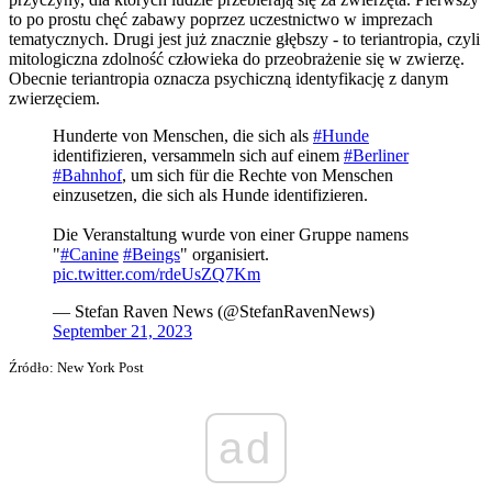
to po prostu chęć zabawy poprzez uczestnictwo w imprezach
tematycznych. Drugi jest już znacznie głębszy - to
teriantropia, czyli
mitologiczna zdolność człowieka do przeobrażenie się w zwierzę.
Obecnie teriantropia oznacza psychiczną identyfikację z danym
zwierzęciem.
Hunderte von Menschen, die sich als
#Hunde
identifizieren, versammeln sich auf einem
#Berliner
#Bahnhof
, um sich für die Rechte von Menschen
einzusetzen, die sich als Hunde identifizieren.
Die Veranstaltung wurde von einer Gruppe namens
"
#Canine
#Beings
" organisiert.
pic.twitter.com/rdeUsZQ7Km
— Stefan Raven News (@StefanRavenNews)
September 21, 2023
Źródło: New York Post
ad