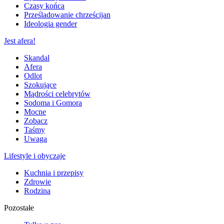
Czasy końca
Prześladowanie chrześcijan
Ideologia gender
Jest afera!
Skandal
Afera
Odlot
Szokujące
Mądrości celebrytów
Sodoma i Gomora
Mocne
Zobacz
Taśmy
Uwaga
Lifestyle i obyczaje
Kuchnia i przepisy
Zdrowie
Rodzina
Pozostałe