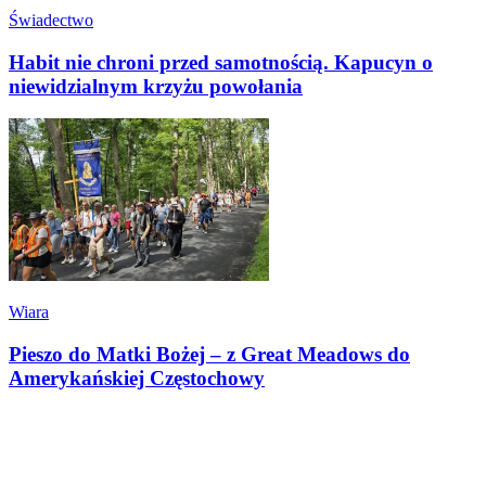
Świadectwo
Habit nie chroni przed samotnością. Kapucyn o
niewidzialnym krzyżu powołania
Wiara
Pieszo do Matki Bożej – z Great Meadows do
Amerykańskiej Częstochowy