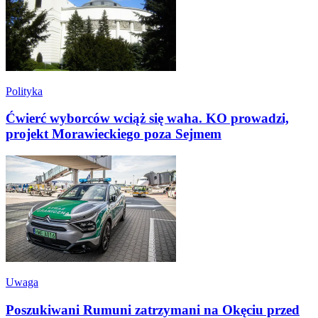
Polityka
Ćwierć wyborców wciąż się waha. KO prowadzi,
projekt Morawieckiego poza Sejmem
Uwaga
Poszukiwani Rumuni zatrzymani na Okęciu przed