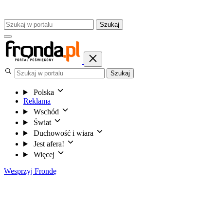
Szukaj
Szukaj
Polska
Reklama
Wschód
Świat
Duchowość i wiara
Jest afera!
Więcej
Wesprzyj Frondę