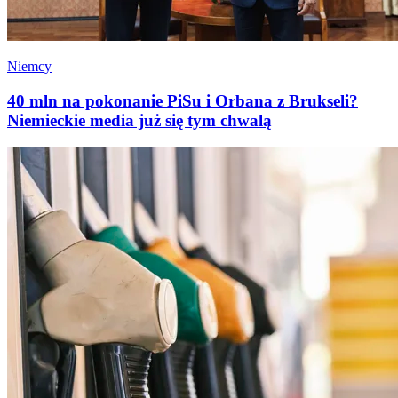
Niemcy
40 mln na pokonanie PiSu i Orbana z Brukseli?
Niemieckie media już się tym chwalą