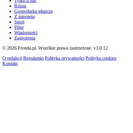
Tylko u nas
Różne
Gospodarka głupcze
Z internetu
Sport
Pilne
Wiadomości
Zagrożenia
© 2026 Fronda.pl. Wszelkie prawa zastrzeżone.
v3.0.12
O redakcji
Regulamin
Polityka prywatności
Polityka cookies
Kontakt