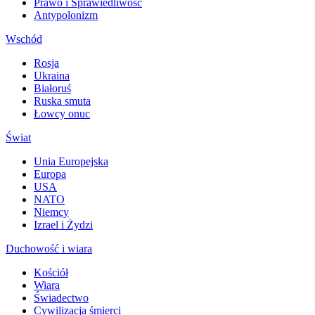
Prawo i Sprawiedliwość
Antypolonizm
Wschód
Rosja
Ukraina
Białoruś
Ruska smuta
Łowcy onuc
Świat
Unia Europejska
Europa
USA
NATO
Niemcy
Izrael i Żydzi
Duchowość i wiara
Kościół
Wiara
Świadectwo
Cywilizacja śmierci