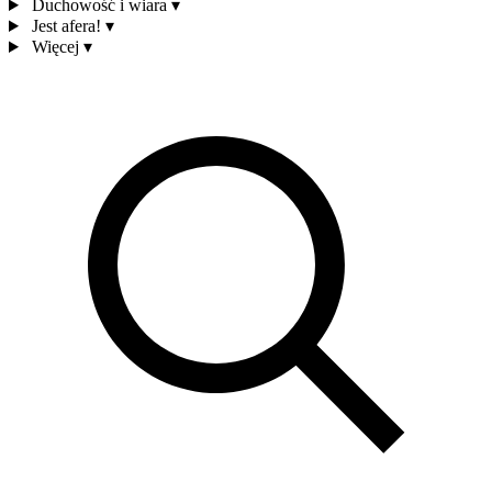
Duchowość i wiara
▾
Jest afera!
▾
Więcej
▾