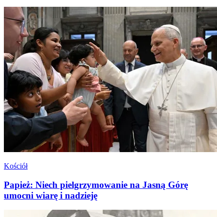
Kościół
Papież: Niech pielgrzymowanie na Jasną Górę
umocni wiarę i nadzieję