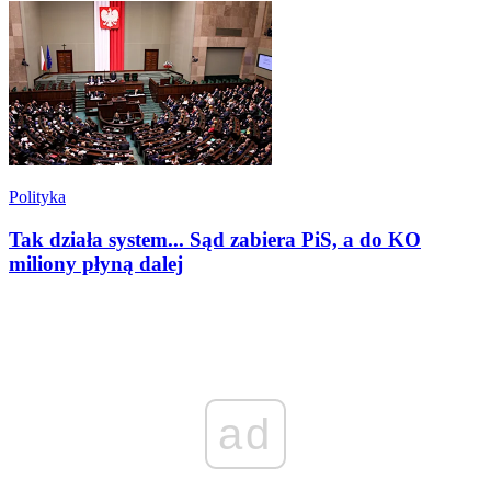
Polityka
Tak działa system... Sąd zabiera PiS, a do KO
miliony płyną dalej
ad