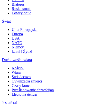
Białoruś
Ruska smuta
Łowcy onuc
Świat
Unia Europejska
Europa
USA
NATO
Niemcy
Izrael i Żydzi
Duchowość i wiara
Kościół
Wiara
Świadectwo
Cywilizacja śmierci
Czasy końca
Prześladowanie chrześcijan
Ideologia gender
Jest afera!