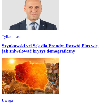
Tylko u nas
Szynkowski vel Sęk dla Frondy: Rozwój Plus wie,
jak zniwelować kryzys demograficzny
Uwaga