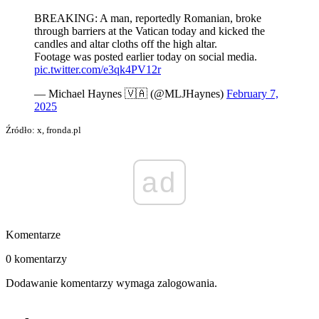
BREAKING: A man, reportedly Romanian, broke
through barriers at the Vatican today and kicked the
candles and altar cloths off the high altar.
Footage was posted earlier today on social media.
pic.twitter.com/e3qk4PV12r
— Michael Haynes 🇻🇦 (@MLJHaynes)
February 7,
2025
Źródło: x, fronda.pl
ad
Komentarze
0 komentarzy
Dodawanie komentarzy wymaga zalogowania.