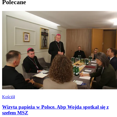
Polecane
Kościół
Wizyta papieża w Polsce. Abp Wojda spotkał się z
szefem MSZ