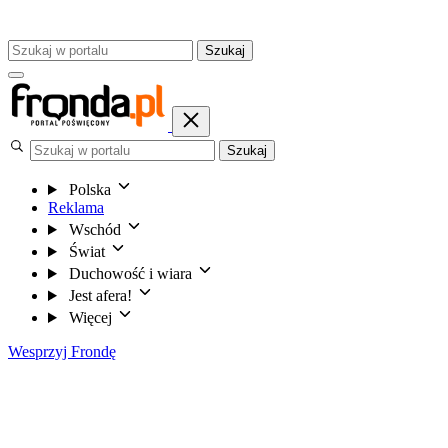
Szukaj
Szukaj
Polska
Reklama
Wschód
Świat
Duchowość i wiara
Jest afera!
Więcej
Wesprzyj Frondę