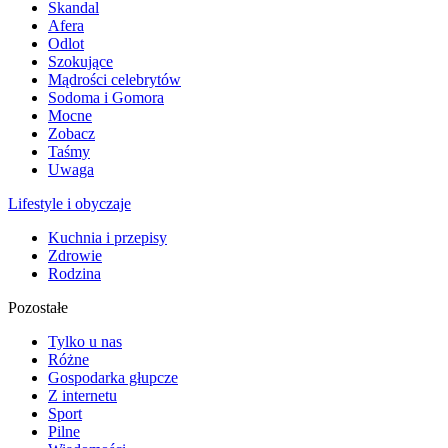
Skandal
Afera
Odlot
Szokujące
Mądrości celebrytów
Sodoma i Gomora
Mocne
Zobacz
Taśmy
Uwaga
Lifestyle i obyczaje
Kuchnia i przepisy
Zdrowie
Rodzina
Pozostałe
Tylko u nas
Różne
Gospodarka głupcze
Z internetu
Sport
Pilne