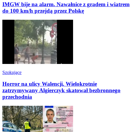
IMGW bije na alarm. Nawałnice z gradem i wiatrem
do 100 km/h przejdą przez Polskę
Szokujące
Horror na ulicy Walencji. Wielokrotnie
zatrzymywany Algierczyk skatował bezbronnego
przechodnia