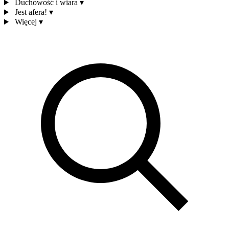
Duchowość i wiara
▾
Jest afera!
▾
Więcej
▾