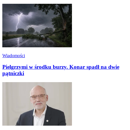
Wiadomości
Pielgrzymi w środku burzy. Konar spadł na dwie
pątniczki