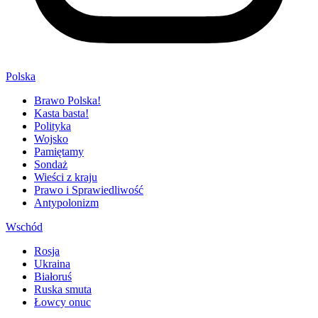
Polska
Brawo Polska!
Kasta basta!
Polityka
Wojsko
Pamiętamy
Sondaż
Wieści z kraju
Prawo i Sprawiedliwość
Antypolonizm
Wschód
Rosja
Ukraina
Białoruś
Ruska smuta
Łowcy onuc