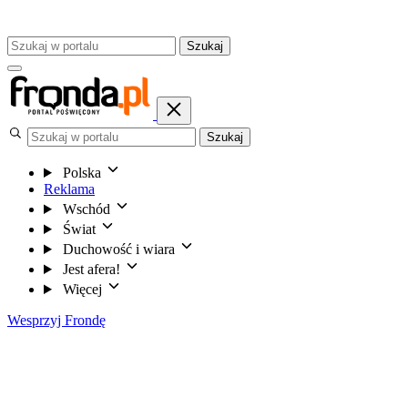
Szukaj
Szukaj
Polska
Reklama
Wschód
Świat
Duchowość i wiara
Jest afera!
Więcej
Wesprzyj Frondę