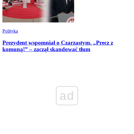
Polityka
Prezydent wspomniał o Czarzastym. „Precz z
komuną!” – zaczął skandować tłum
ad