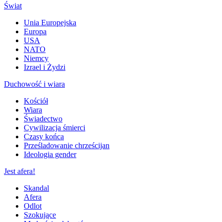
Świat
Unia Europejska
Europa
USA
NATO
Niemcy
Izrael i Żydzi
Duchowość i wiara
Kościół
Wiara
Świadectwo
Cywilizacja śmierci
Czasy końca
Prześladowanie chrześcijan
Ideologia gender
Jest afera!
Skandal
Afera
Odlot
Szokujące