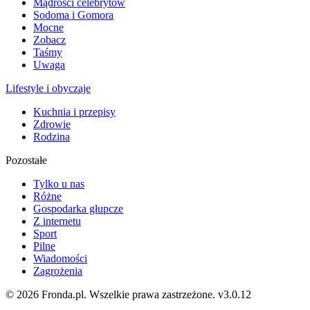
Mądrości celebrytów
Sodoma i Gomora
Mocne
Zobacz
Taśmy
Uwaga
Lifestyle i obyczaje
Kuchnia i przepisy
Zdrowie
Rodzina
Pozostałe
Tylko u nas
Różne
Gospodarka głupcze
Z internetu
Sport
Pilne
Wiadomości
Zagrożenia
© 2026 Fronda.pl. Wszelkie prawa zastrzeżone.
v3.0.12