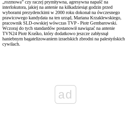
„rozmowa” czy raczej prymitywna, agresywna napaść na
interlokutora, jakiej na antenie na kilkadziesiąt godzin przed
wyborami prezydenckimi w 2000 roku dokonał na ówczesnego
prawicowego kandydata na ten urząd, Mariana Krzaklewskiego,
pracownik SLD-owskiej wówczas TVP - Piotr Gembarowski.
Wczoraj do tych standardów postanowił nawiązać na antenie
TVN24 Piotr Kraśko, który dodatkowo jeszcze zabłysnął
haniebnym bagatelizowaniem izraelskich zbrodni na palestyńskich
cywilach.
ad