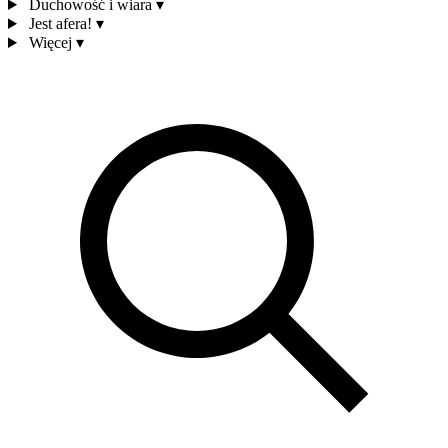
Duchowość i wiara
▾
Jest afera!
▾
Więcej
▾