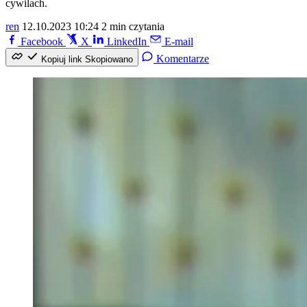
cywilach.
ren
12.10.2023 10:24
2 min czytania
Facebook
X
LinkedIn
E-mail
Komentarze
Kopiuj link
Skopiowano