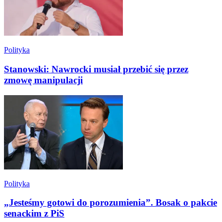
Polityka
Stanowski: Nawrocki musiał przebić się przez
zmowę manipulacji
Polityka
„Jesteśmy gotowi do porozumienia”. Bosak o pakcie
senackim z PiS