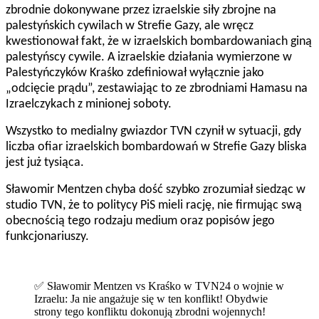
zbrodnie dokonywane przez izraelskie siły zbrojne na
palestyńskich cywilach w Strefie Gazy, ale wręcz
kwestionował fakt, że w izraelskich bombardowaniach giną
palestyńscy cywile. A izraelskie działania wymierzone w
Palestyńczyków Kraśko zdefiniował wyłącznie jako
„odcięcie prądu”, zestawiając to ze zbrodniami Hamasu na
Izraelczykach z minionej soboty.
Wszystko to medialny gwiazdor TVN czynił w sytuacji, gdy
liczba ofiar izraelskich bombardowań w Strefie Gazy bliska
jest już tysiąca.
Sławomir Mentzen chyba dość szybko zrozumiał siedząc w
studio TVN, że to politycy PiS mieli rację, nie firmując swą
obecnością tego rodzaju medium oraz popisów jego
funkcjonariuszy.
✅ Sławomir Mentzen vs Kraśko w TVN24 o wojnie w
Izraelu: Ja nie angażuje się w ten konflikt! Obydwie
strony tego konfliktu dokonują zbrodni wojennych!