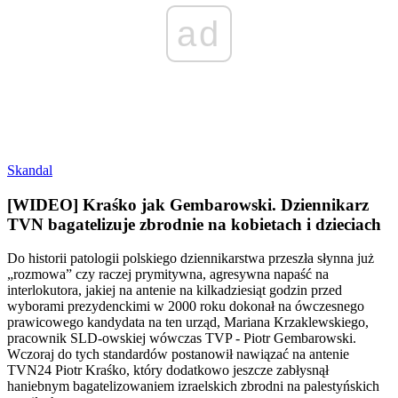
ad
Skandal
[WIDEO] Kraśko jak Gembarowski. Dziennikarz
TVN bagatelizuje zbrodnie na kobietach i dzieciach
Do historii patologii polskiego dziennikarstwa przeszła słynna już
„rozmowa” czy raczej prymitywna, agresywna napaść na
interlokutora, jakiej na antenie na kilkadziesiąt godzin przed
wyborami prezydenckimi w 2000 roku dokonał na ówczesnego
prawicowego kandydata na ten urząd, Mariana Krzaklewskiego,
pracownik SLD-owskiej wówczas TVP - Piotr Gembarowski.
Wczoraj do tych standardów postanowił nawiązać na antenie
TVN24 Piotr Kraśko, który dodatkowo jeszcze zabłysnął
haniebnym bagatelizowaniem izraelskich zbrodni na palestyńskich