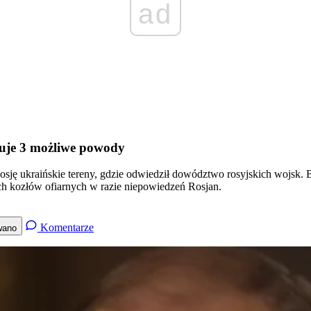
ad
zuje 3 możliwe powody
sję ukraińskie tereny, gdzie odwiedził dowództwo rosyjskich wojsk. B
ch kozłów ofiarnych w razie niepowiedzeń Rosjan.
Komentarze
wano