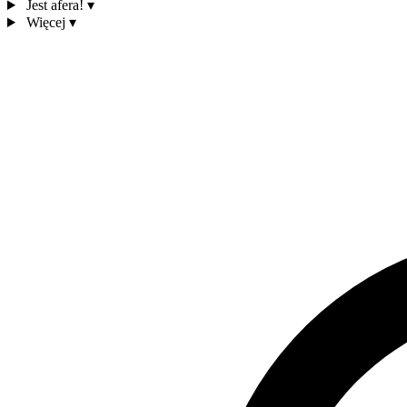
Jest afera!
▾
Więcej
▾