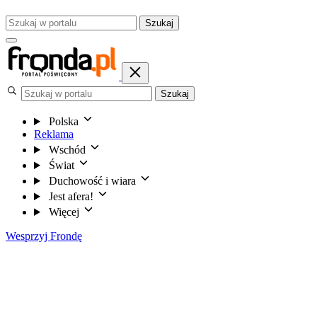
Szukaj
Szukaj
Polska
Reklama
Wschód
Świat
Duchowość i wiara
Jest afera!
Więcej
Wesprzyj Frondę