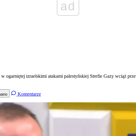
ad
 ogarniętej izraelskimi atakami palestyńskiej Strefie Gazy wciąż prz
Komentarze
wano