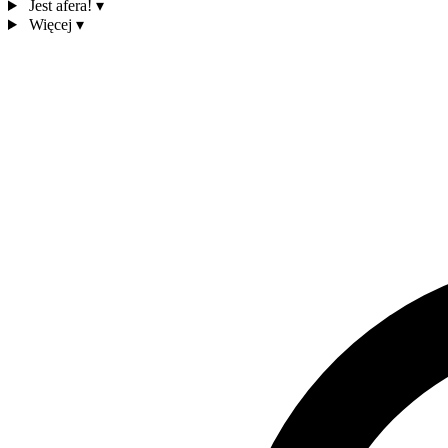
Jest afera!
▾
Więcej
▾