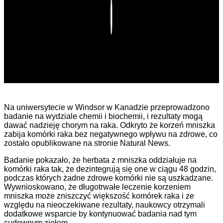
Play
Na uniwersytecie w Windsor w Kanadzie przeprowadzono
badanie na wydziale chemii i biochemii, i rezultaty mogą
dawać nadzieję chorym na raka. Odkryto że korzeń mniszka
zabija komórki raka bez negatywnego wpływu na zdrowe, co
zostało opublikowane na stronie Natural News.
Badanie pokazało, że herbata z mniszka oddziałuje na
komórki raka tak, że dezintegrują się one w ciągu 48 godzin,
podczas których żadne zdrowe komórki nie są uszkadzane.
Wywnioskowano, że długotrwałe leczenie korzeniem
mniszka może zniszczyć większość komórek raka i ze
względu na nieoczekiwane rezultaty, naukowcy otrzymali
dodatkowe wsparcie by kontynuować badania nad tym
cudownym ziołem.