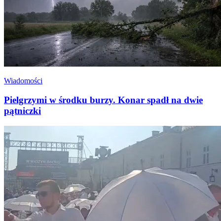
Wiadomości
Pielgrzymi w środku burzy. Konar spadł na dwie
pątniczki