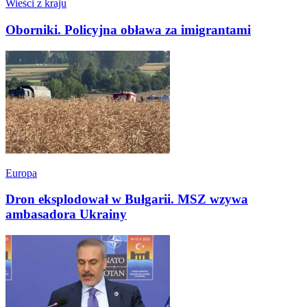
Wieści z kraju
Oborniki. Policyjna obława za imigrantami
Europa
Dron eksplodował w Bułgarii. MSZ wzywa
ambasadora Ukrainy