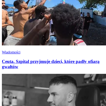
Wiadomości
Ceuta. Szpital przyjmuje dzieci, które padły ofiarą
gwałtów