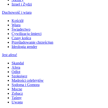
Izrael i Żydzi
Duchowość i wiara
Kościół
Wiara
Świadectwo
Cywilizacja śmierci
Czasy końca
Prześladowanie chrześcijan
Ideologia gender
Jest afera!
Skandal
Afera
Odlot
Szokujące
Mądrości celebrytów
Sodoma i Gomora
Mocne
Zobacz
Taśmy
Uwaga