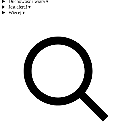
Duchowość i wiara
▾
Jest afera!
▾
Więcej
▾