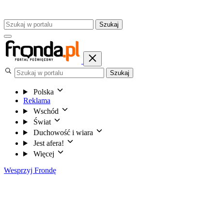
Szukaj
Szukaj
Polska
Reklama
Wschód
Świat
Duchowość i wiara
Jest afera!
Więcej
Wesprzyj Frondę