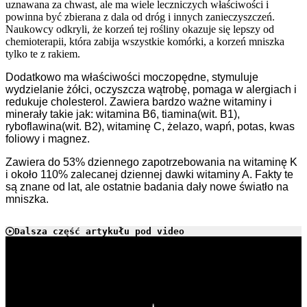
uznawana za chwast, ale ma wiele leczniczych właściwości i
powinna być zbierana z dala od dróg i innych zanieczyszczeń.
Naukowcy odkryli, że korzeń tej rośliny okazuje się lepszy od
chemioterapii, która zabija wszystkie komórki, a korzeń mniszka
tylko te z rakiem.
Dodatkowo ma właściwości moczopędne, stymuluje
wydzielanie żółci, oczyszcza wątrobę, pomaga w alergiach i
redukuje cholesterol. Zawiera bardzo ważne witaminy i
minerały takie jak: witamina B6, tiamina(wit. B1),
ryboflawina(wit. B2), witaminę C, żelazo, wapń, potas, kwas
foliowy i magnez.
Zawiera do 53% dziennego zapotrzebowania na witaminę K
i około 110% zalecanej dziennej dawki witaminy A. Fakty te
są znane od lat, ale ostatnie badania dały nowe światło na
mniszka.
Dalsza część artykułu pod video