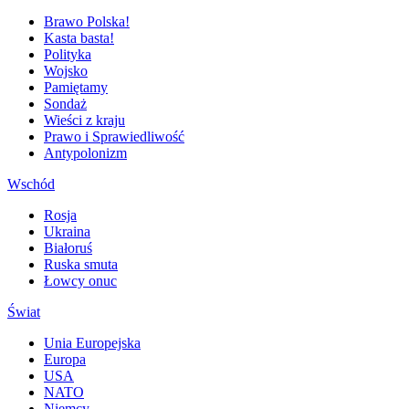
Brawo Polska!
Kasta basta!
Polityka
Wojsko
Pamiętamy
Sondaż
Wieści z kraju
Prawo i Sprawiedliwość
Antypolonizm
Wschód
Rosja
Ukraina
Białoruś
Ruska smuta
Łowcy onuc
Świat
Unia Europejska
Europa
USA
NATO
Niemcy