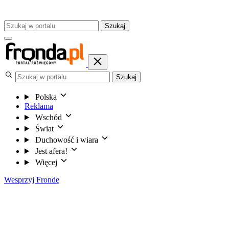
Szukaj
Szukaj
Polska
Reklama
Wschód
Świat
Duchowość i wiara
Jest afera!
Więcej
Wesprzyj Frondę