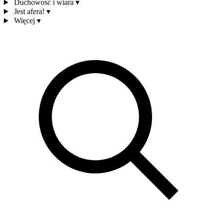
Duchowość i wiara
▾
Jest afera!
▾
Więcej
▾