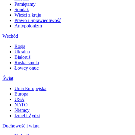
Pamiętamy
Sondaż
Wieści z kraju
Prawo i Sprawiedliwość
Antypolonizm
Wschód
Rosja
Ukraina
Białoruś
Ruska smuta
Łowcy onuc
Świat
Unia Europejska
Europa
USA
NATO
Niemcy
Izrael i Żydzi
Duchowość i wiara