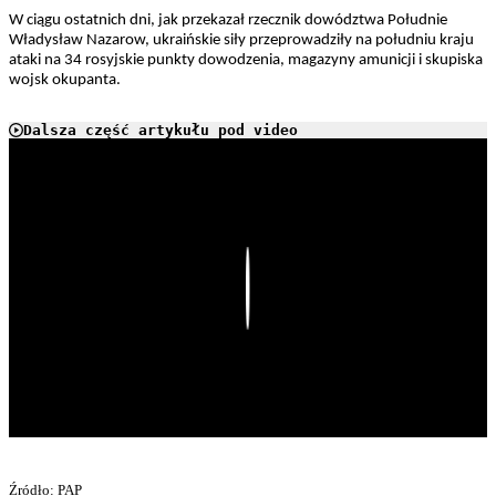
W ciągu ostatnich dni, jak przekazał rzecznik dowództwa Południe
Władysław Nazarow, ukraińskie siły przeprowadziły na południu kraju
ataki na 34 rosyjskie punkty dowodzenia, magazyny amunicji i skupiska
wojsk okupanta.
Dalsza część artykułu pod video
Play
Źródło: PAP