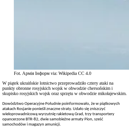
Fot. Армія Інформ via: Wikipedia CC 4.0
W piątek ukraińskie lotnictwo przeprowadziło cztery ataki na
punkty obronne rosyjskich wojsk w obwodzie chersońskim i
skupisko rosyjskich wojsk oraz sprzętu w obwodzie mikołajewskim.
Dowództwo Operacyjne Południe poinformowało, że w piątkowych
atakach Rosjanie ponieśli znaczne straty. Udało się zniszczyć
wieloprowadnicową wyrzutnię rakietową Grad, trzy transportery
opancerzone BTR-82, dwie samobieżne armaty Pion, sześć
samochodów i magazyn amunicji.