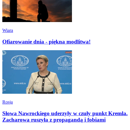
Wiara
Ofiarowanie dnia - piękna modlitwa!
Rosja
Słowa Nawrockiego uderzyły w czuły punkt Kremla.
Zacharowa ruszyła z propagandą i fobiami