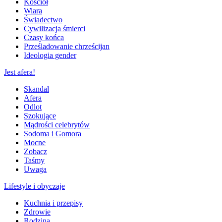
Kościół
Wiara
Świadectwo
Cywilizacja śmierci
Czasy końca
Prześladowanie chrześcijan
Ideologia gender
Jest afera!
Skandal
Afera
Odlot
Szokujące
Mądrości celebrytów
Sodoma i Gomora
Mocne
Zobacz
Taśmy
Uwaga
Lifestyle i obyczaje
Kuchnia i przepisy
Zdrowie
Rodzina