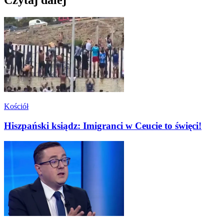
Czytaj dalej
Kościół
Hiszpański ksiądz: Imigranci w Ceucie to święci!