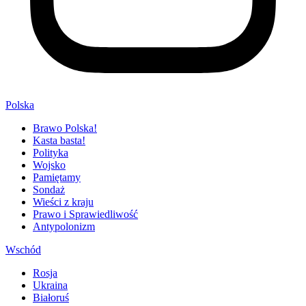
Polska
Brawo Polska!
Kasta basta!
Polityka
Wojsko
Pamiętamy
Sondaż
Wieści z kraju
Prawo i Sprawiedliwość
Antypolonizm
Wschód
Rosja
Ukraina
Białoruś