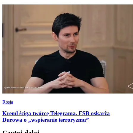
Rosja
Kreml ściga twórcę Telegrama. FSB oskarża
Durowa o „wspieranie terroryzmu”