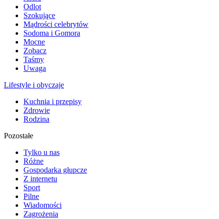
Odlot
Szokujące
Mądrości celebrytów
Sodoma i Gomora
Mocne
Zobacz
Taśmy
Uwaga
Lifestyle i obyczaje
Kuchnia i przepisy
Zdrowie
Rodzina
Pozostałe
Tylko u nas
Różne
Gospodarka głupcze
Z internetu
Sport
Pilne
Wiadomości
Zagrożenia