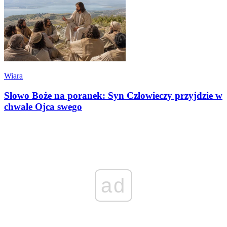
Wiara
Słowo Boże na poranek: Syn Człowieczy przyjdzie w
chwale Ojca swego
ad