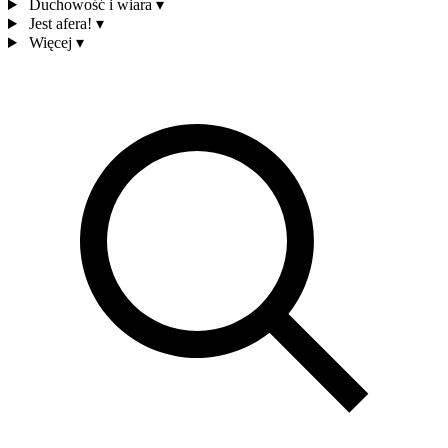
Duchowość i wiara
▾
Jest afera!
▾
Więcej
▾