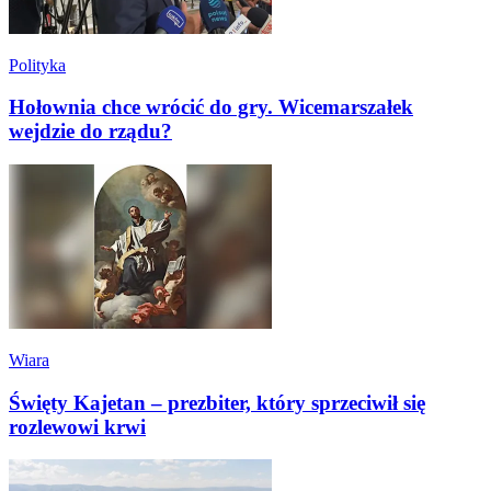
Polityka
Hołownia chce wrócić do gry. Wicemarszałek
wejdzie do rządu?
Wiara
Święty Kajetan – prezbiter, który sprzeciwił się
rozlewowi krwi