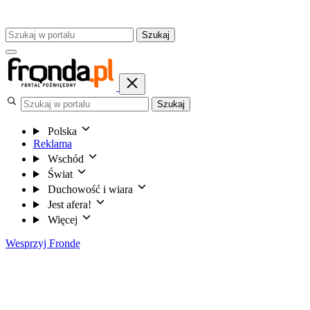
Szukaj
Szukaj
Polska
Reklama
Wschód
Świat
Duchowość i wiara
Jest afera!
Więcej
Wesprzyj Frondę