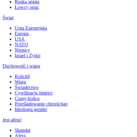
Ruska smuta
Łowcy onuc
Świat
Unia Europejska
Europa
USA
NATO
Niemcy
Izrael i Żydzi
Duchowość i wiara
Kościół
Wiara
Świadectwo
Cywilizacja śmierci
Czasy końca
Prześladowanie chrześcijan
Ideologia gender
Jest afera!
Skandal
Afera