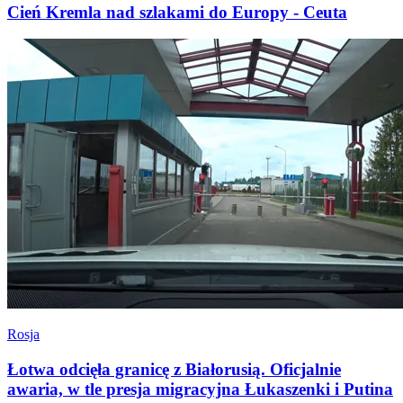
Cień Kremla nad szlakami do Europy - Ceuta
Rosja
Łotwa odcięła granicę z Białorusią. Oficjalnie
awaria, w tle presja migracyjna Łukaszenki i Putina