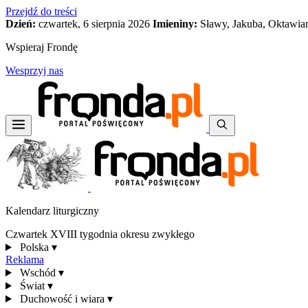
Przejdź do treści
Dzień:
czwartek, 6 sierpnia 2026
Imieniny:
Sławy, Jakuba, Oktawia
Wspieraj Frondę
Wesprzyj nas
Kalendarz liturgiczny
Czwartek XVIII tygodnia okresu zwykłego
Polska
▾
Reklama
Wschód
▾
Świat
▾
Duchowość i wiara
▾