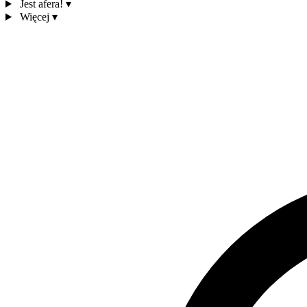
Jest afera!
▾
Więcej
▾