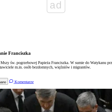
ad
anie Franciszka
Mszy św. pogrzebowej Papieża Franciszka. W sumie do Watykanu przy
tawiciele m.in. osób bezdomnych, więźniów i migrantów.
Komentarze
wano