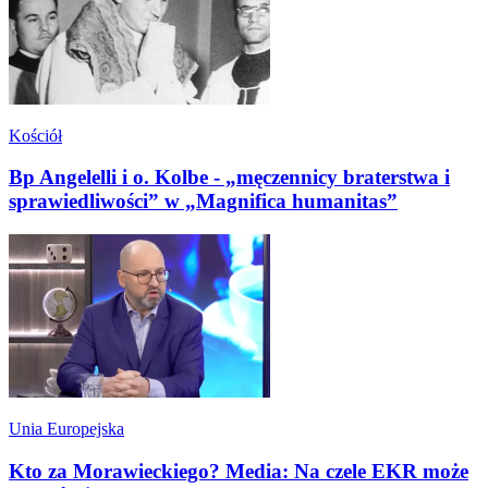
Kościół
Bp Angelelli i o. Kolbe - „męczennicy braterstwa i
sprawiedliwości” w „Magnifica humanitas”
Unia Europejska
Kto za Morawieckiego? Media: Na czele EKR może