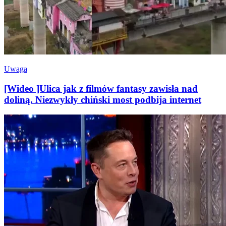
Uwaga
[Wideo ]Ulica jak z filmów fantasy zawisła nad
doliną. Niezwykły chiński most podbija internet