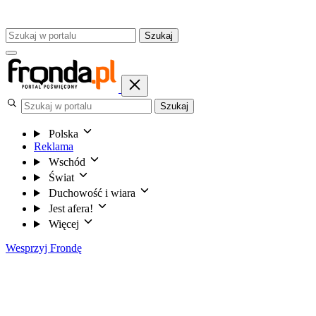
Szukaj
Szukaj
Polska
Reklama
Wschód
Świat
Duchowość i wiara
Jest afera!
Więcej
Wesprzyj Frondę