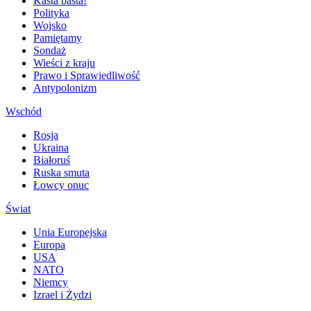
Kasta basta!
Polityka
Wojsko
Pamiętamy
Sondaż
Wieści z kraju
Prawo i Sprawiedliwość
Antypolonizm
Wschód
Rosja
Ukraina
Białoruś
Ruska smuta
Łowcy onuc
Świat
Unia Europejska
Europa
USA
NATO
Niemcy
Izrael i Żydzi