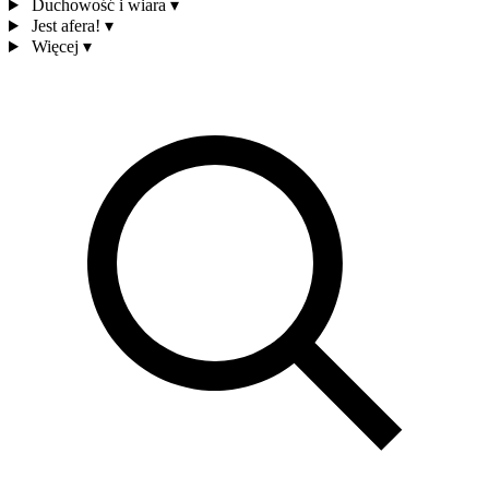
Duchowość i wiara
▾
Jest afera!
▾
Więcej
▾