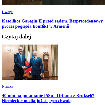
Uwaga
Katolikos Garegin II przed sądem. Bezprecedensowy
proces pogłębia konflikt w Armenii
Czytaj dalej
Niemcy
40 mln na pokonanie PiSu i Orbana z Brukseli?
Niemieckie media już się tym chwalą