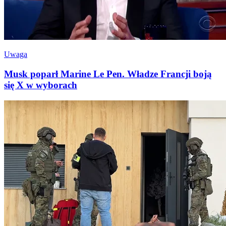
Uwaga
Musk poparł Marine Le Pen. Władze Francji boją
się X w wyborach