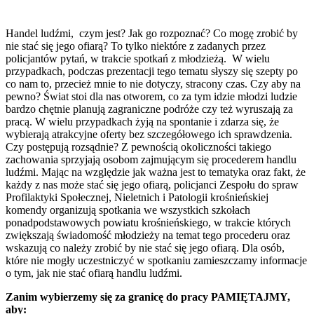
Handel ludźmi, czym jest? Jak go rozpoznać? Co mogę zrobić by
nie stać się jego ofiarą? To tylko niektóre z zadanych przez
policjantów pytań, w trakcie spotkań z młodzieżą. W wielu
przypadkach, podczas prezentacji tego tematu słyszy się szepty po
co nam to, przecież mnie to nie dotyczy, stracony czas. Czy aby na
pewno? Świat stoi dla nas otworem, co za tym idzie młodzi ludzie
bardzo chętnie planują zagraniczne podróże czy też wyruszają za
pracą. W wielu przypadkach żyją na spontanie i zdarza się, że
wybierają atrakcyjne oferty bez szczegółowego ich sprawdzenia.
Czy postępują rozsądnie? Z pewnością okoliczności takiego
zachowania sprzyjają osobom zajmującym się procederem handlu
ludźmi. Mając na względzie jak ważna jest to tematyka oraz fakt, że
każdy z nas może stać się jego ofiarą, policjanci Zespołu do spraw
Profilaktyki Społecznej, Nieletnich i Patologii krośnieńskiej
komendy organizują spotkania we wszystkich szkołach
ponadpodstawowych powiatu krośnieńskiego, w trakcie których
zwiększają świadomość młodzieży na temat tego procederu oraz
wskazują co należy zrobić by nie stać się jego ofiarą. Dla osób,
które nie mogły uczestniczyć w spotkaniu zamieszczamy informacje
o tym, jak nie stać ofiarą handlu ludźmi.
Zanim wybierzemy się za granicę do pracy PAMIĘTAJMY,
aby: