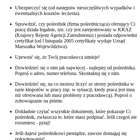
Ubezpieczyć się (od następstw nieszczęśliwych wypadków i
ewentualnych kosztów leczenia).
Sprawdzić, czy pośrednik (firma pośrednicząca) oferujący Ci
pracę działa legalnie, tzn. czy jest zarejestrowany w KRAZ
(Krajowy Rejestr Agencji Zatrudnienia) i posiada odpowiedni
certyfikat (od l listopada 2005 certyfikaty wydaje Urząd
Marszałka Województwa).
Upewnić się, że Twój pracodawca istnieje!
Dowiedzieć się o nim jak najwięcej - najlepiej od pośrednika.
Poproś o adres, numer telefonu. Skontaktuj się z nim.
Dowiedzieć się, na co możesz liczyć ze strony pośrednika w
razie kłopotów w pracy (np. w sytuacji, kiedy praca jest inna
niż oferowana lub masz problemy z pracodawcą). Poproś o
zobowiązanie na piśmie.
Dokładnie czytać wszystkie dokumenty, które pokazuje Ci
pośrednik, zwłaszcza te, które masz podpisać. Jeśli czegoś nie
rozumiesz - pytaj!
Jeśli dajesz pośrednikowi pieniądze, zawsze domagaj się
pokwitowania!