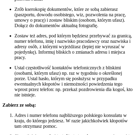
Zrób kserokopię dokumentów, które ze sobą zabierasz
(paszportu, dowodu osobistego, wiz, pozwolenia na pracę,
umowy o pracę) i zostaw bliskim (osobom, którym ufasz).
Dołącz do dokumentów aktualną fotografię.
Zostaw też adres, pod którym będziesz przebywać za granicą,
numer telefonu, imię i nazwisko pracodawcy oraz nazwiska i
adresy osób, z którymi wyjeżdżasz (lepiej nie wyruszać w
pojedynkę). Informuj bliskich o zmianach adresu i miejsca
pracy.
Ustal częstotliwość kontaktów telefonicznych z bliskimi
(osobami, którym ufasz) np. raz w tygodniu o określonej
porze. Ustal hasło, którym się posłużysz w przypadku
ewentualnych kłopotów i niemożności powiedzenia tego
wprost przez telefon: np. przekaż pozdrowienia dla kogoś, kto
nie istnieje.
Zabierz ze sobą:
Adres i numer telefonu najbliższego polskiego konsulatu w
kraju, do którego jedziesz. W razie jakichkolwiek kłopotów
tam otrzymasz pomoc.