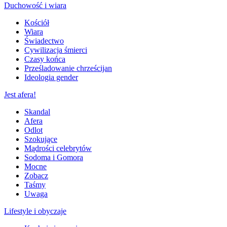
Duchowość i wiara
Kościół
Wiara
Świadectwo
Cywilizacja śmierci
Czasy końca
Prześladowanie chrześcijan
Ideologia gender
Jest afera!
Skandal
Afera
Odlot
Szokujące
Mądrości celebrytów
Sodoma i Gomora
Mocne
Zobacz
Taśmy
Uwaga
Lifestyle i obyczaje