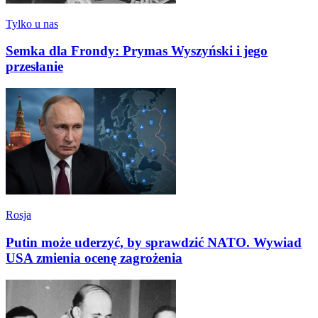
Tylko u nas
Semka dla Frondy: Prymas Wyszyński i jego
przesłanie
Rosja
Putin może uderzyć, by sprawdzić NATO. Wywiad
USA zmienia ocenę zagrożenia