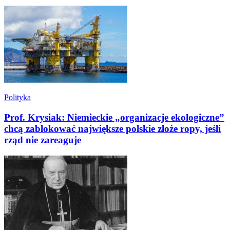
Polityka
Prof. Krysiak: Niemieckie „organizacje ekologiczne”
chcą zablokować największe polskie złoże ropy, jeśli
rząd nie zareaguje