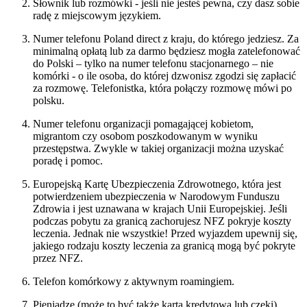
Słownik lub rozmówki - jeśli nie jesteś pewna, czy dasz sobie
radę z miejscowym językiem.
Numer telefonu Poland direct z kraju, do którego jedziesz. Za
minimalną opłatą lub za darmo będziesz mogła zatelefonować
do Polski – tylko na numer telefonu stacjonarnego – nie
komórki - o ile osoba, do której dzwonisz zgodzi się zapłacić
za rozmowę. Telefonistka, która połączy rozmowę mówi po
polsku.
Numer telefonu organizacji pomagającej kobietom,
migrantom czy osobom poszkodowanym w wyniku
przestępstwa. Zwykle w takiej organizacji można uzyskać
poradę i pomoc.
Europejską Kartę Ubezpieczenia Zdrowotnego, która jest
potwierdzeniem ubezpieczenia w Narodowym Funduszu
Zdrowia i jest uznawana w krajach Unii Europejskiej. Jeśli
podczas pobytu za granicą zachorujesz NFZ pokryje koszty
leczenia. Jednak nie wszystkie! Przed wyjazdem upewnij się,
jakiego rodzaju koszty leczenia za granicą mogą być pokryte
przez NFZ.
Telefon komórkowy z aktywnym roamingiem.
Pieniądze (może to być także karta kredytowa lub czeki).