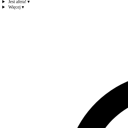
Jest afera!
▾
Więcej
▾