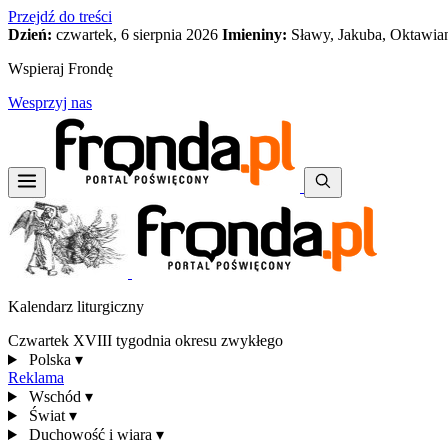
Przejdź do treści
Dzień:
czwartek, 6 sierpnia 2026
Imieniny:
Sławy, Jakuba, Oktawia
Wspieraj Frondę
Wesprzyj nas
Kalendarz liturgiczny
Czwartek XVIII tygodnia okresu zwykłego
Polska
▾
Reklama
Wschód
▾
Świat
▾
Duchowość i wiara
▾