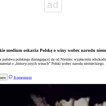
ad
ckie medium oskarża Polskę o winy wobec narodu niem
ty państwa polskiego domagającej się od Niemiec wypłacenia odszkodo
materiał o „historycznych winach” Polski wobec narodu niemieckiego.
Komentarze
wano