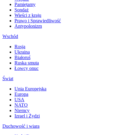
Pamiętamy
Sondaż
Wieści z kraju
Prawo i Sprawiedliwość
Antypolonizm
Wschód
Rosja
Ukraina
Białoruś
Ruska smuta
Łowcy onuc
Świat
Unia Europejska
Europa
USA
NATO
Niemcy
Izrael i Żydzi
Duchowość i wiara