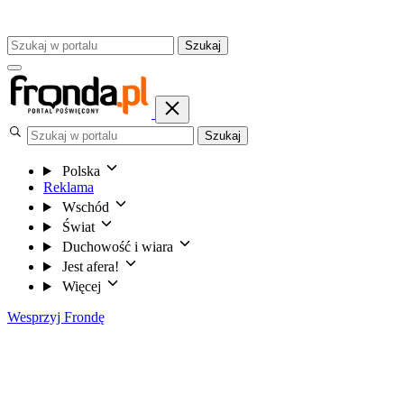
Szukaj
Szukaj
Polska
Reklama
Wschód
Świat
Duchowość i wiara
Jest afera!
Więcej
Wesprzyj Frondę