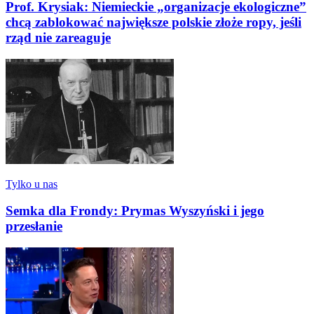
Prof. Krysiak: Niemieckie „organizacje ekologiczne”
chcą zablokować największe polskie złoże ropy, jeśli
rząd nie zareaguje
Tylko u nas
Semka dla Frondy: Prymas Wyszyński i jego
przesłanie