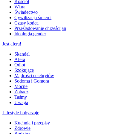
Kościół
Wiara
Świadectwo
Cywilizacja śmierci
Czasy końca
Prześladowanie chrześcijan
Ideologia gender
Jest afera!
Skandal
Afera
Odlot
Szokujące
Mądrości celebrytów
Sodoma i Gomora
Mocne
Zobacz
Taśmy
Uwaga
Lifestyle i obyczaje
Kuchnia i przepisy
Zdrowie
Rodzina