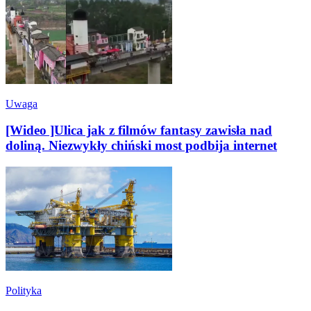
Uwaga
[Wideo ]Ulica jak z filmów fantasy zawisła nad
doliną. Niezwykły chiński most podbija internet
Polityka