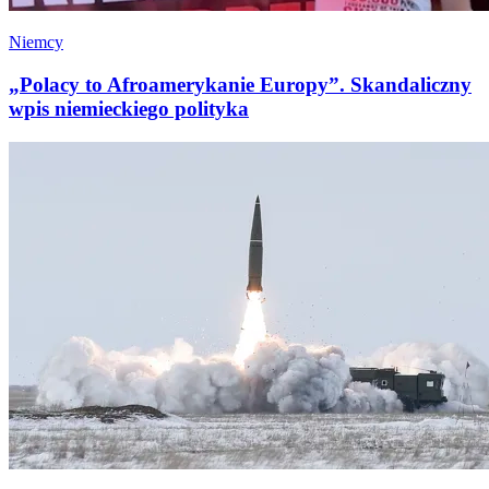
Niemcy
„Polacy to Afroamerykanie Europy”. Skandaliczny
wpis niemieckiego polityka