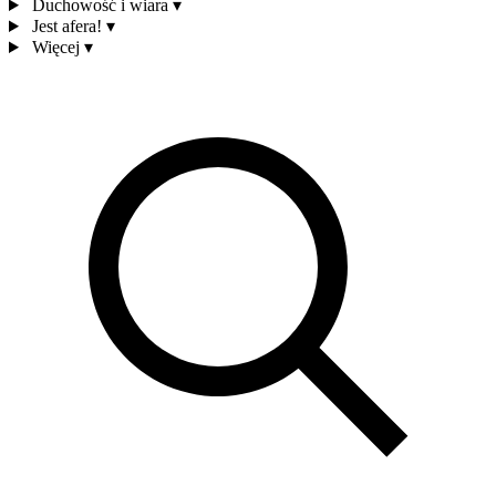
Duchowość i wiara
▾
Jest afera!
▾
Więcej
▾