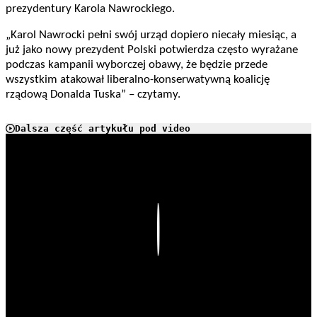
prezydentury Karola Nawrockiego.
„Karol Nawrocki pełni swój urząd dopiero niecały miesiąc, a
już jako nowy prezydent Polski potwierdza często wyrażane
podczas kampanii wyborczej obawy, że będzie przede
wszystkim atakował liberalno-konserwatywną koalicję
rządową Donalda Tuska” – czytamy.
Dalsza część artykułu pod video
Play