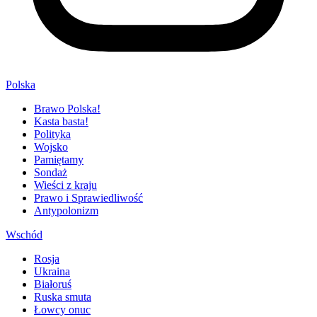
Polska
Brawo Polska!
Kasta basta!
Polityka
Wojsko
Pamiętamy
Sondaż
Wieści z kraju
Prawo i Sprawiedliwość
Antypolonizm
Wschód
Rosja
Ukraina
Białoruś
Ruska smuta
Łowcy onuc