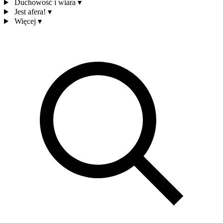
Duchowość i wiara
▾
Jest afera!
▾
Więcej
▾