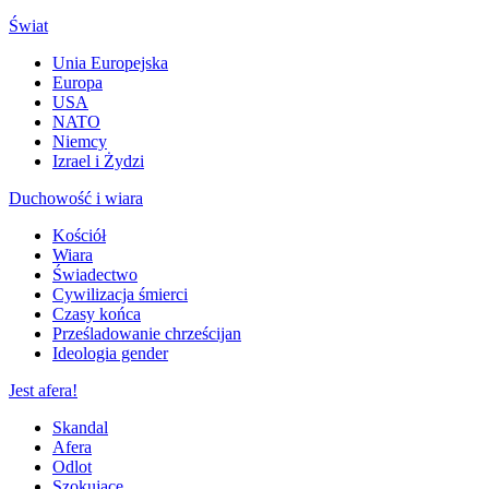
Świat
Unia Europejska
Europa
USA
NATO
Niemcy
Izrael i Żydzi
Duchowość i wiara
Kościół
Wiara
Świadectwo
Cywilizacja śmierci
Czasy końca
Prześladowanie chrześcijan
Ideologia gender
Jest afera!
Skandal
Afera
Odlot
Szokujące