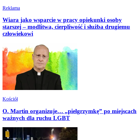
Reklama
Wiara jako wsparcie w pracy opiekunki osoby
starszej – modlitwa, cierpliwość i służba drugiemu
człowiekowi
Kościół
O. Martin organizuje… „pielgrzymkę” po miejscach
ważnych dla ruchu LGBT