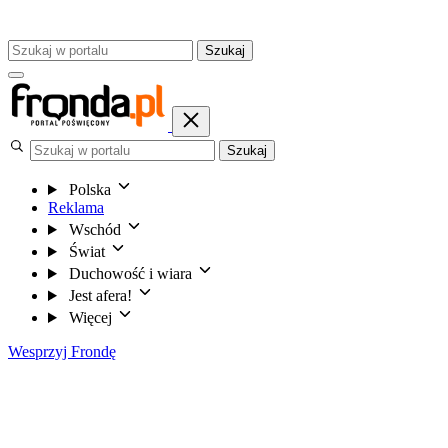
Szukaj
Szukaj
Polska
Reklama
Wschód
Świat
Duchowość i wiara
Jest afera!
Więcej
Wesprzyj Frondę