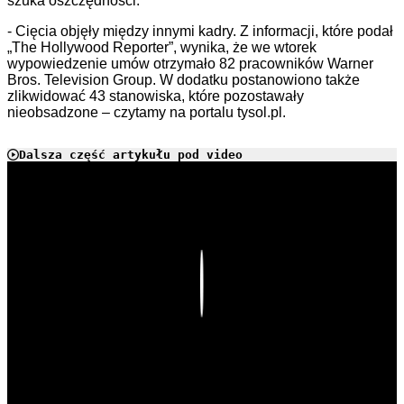
szuka oszczędności.
- Cięcia objęły między innymi kadry. Z informacji, które podał
„The Hollywood Reporter”, wynika, że we wtorek
wypowiedzenie umów otrzymało 82 pracowników Warner
Bros. Television Group. W dodatku postanowiono także
zlikwidować 43 stanowiska, które pozostawały
nieobsadzone – czytamy na portalu tysol.pl.
Dalsza część artykułu pod video
Play