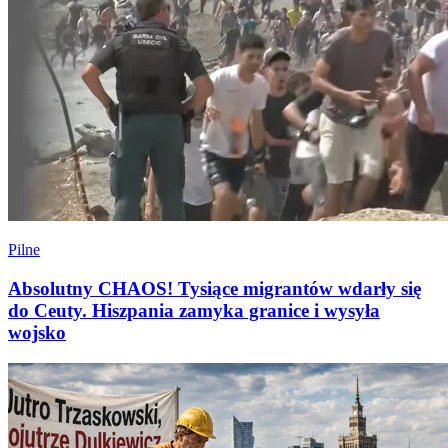
Pilne
Absolutny CHAOS! Tysiące migrantów wdarły się
do Ceuty. Hiszpania zamyka granice i wysyła
wojsko