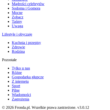
Mądrości celebrytów
Sodoma i Gomora
Mocne
Zobacz
Taśmy
Uwaga
Lifestyle i obyczaje
Kuchnia i przepisy
Zdrowie
Rodzina
Pozostałe
Tylko u nas
Różne
Gospodarka głupcze
Z internetu
Sport
Pilne
Wiadomości
Zagrożenia
© 2026 Fronda.pl. Wszelkie prawa zastrzeżone.
v3.0.12