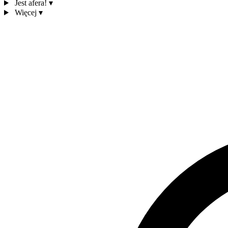
Jest afera!
▾
Więcej
▾