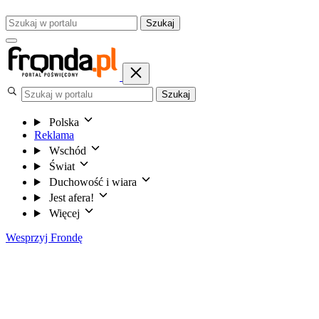
Szukaj
Szukaj
Polska
Reklama
Wschód
Świat
Duchowość i wiara
Jest afera!
Więcej
Wesprzyj Frondę