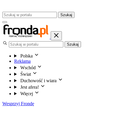
Szukaj
Szukaj
Polska
Reklama
Wschód
Świat
Duchowość i wiara
Jest afera!
Więcej
Wesprzyj Frondę