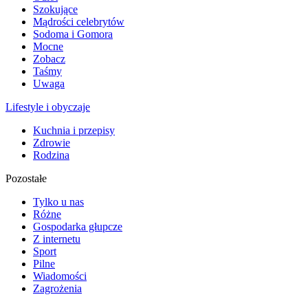
Szokujące
Mądrości celebrytów
Sodoma i Gomora
Mocne
Zobacz
Taśmy
Uwaga
Lifestyle i obyczaje
Kuchnia i przepisy
Zdrowie
Rodzina
Pozostałe
Tylko u nas
Różne
Gospodarka głupcze
Z internetu
Sport
Pilne
Wiadomości
Zagrożenia