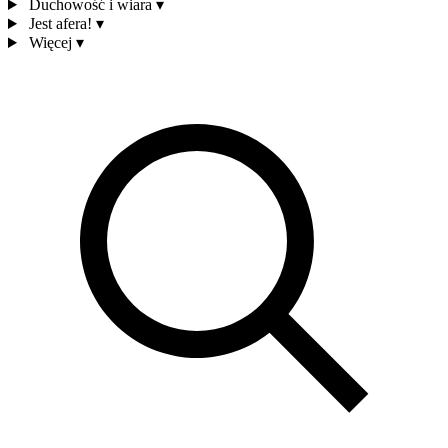
Duchowość i wiara
▾
Jest afera!
▾
Więcej
▾