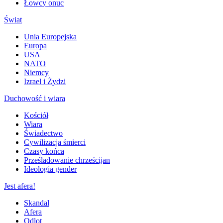
Łowcy onuc
Świat
Unia Europejska
Europa
USA
NATO
Niemcy
Izrael i Żydzi
Duchowość i wiara
Kościół
Wiara
Świadectwo
Cywilizacja śmierci
Czasy końca
Prześladowanie chrześcijan
Ideologia gender
Jest afera!
Skandal
Afera
Odlot