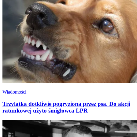
Wiadomości
Trzylatka dotkliwie pogryziona przez psa. Do akcji
ratunkowej użyto śmigłowca LPR