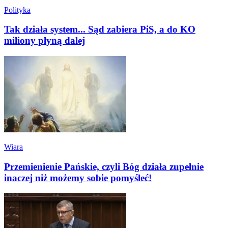
Polityka
Tak działa system... Sąd zabiera PiS, a do KO
miliony płyną dalej
Wiara
Przemienienie Pańskie, czyli Bóg działa zupełnie
inaczej niż możemy sobie pomyśleć!