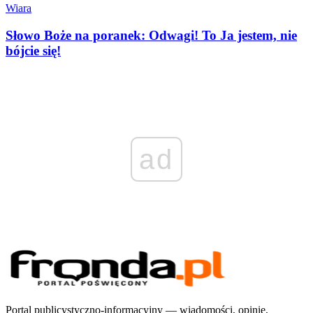
Wiara
Słowo Boże na poranek: Odwagi! To Ja jestem, nie
bójcie się!
ad
Portal publicystyczno-informacyjny — wiadomości, opinie,