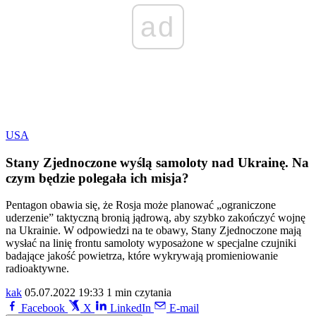
ad
USA
Stany Zjednoczone wyślą samoloty nad Ukrainę. Na
czym będzie polegała ich misja?
Pentagon obawia się, że Rosja może planować „ograniczone
uderzenie” taktyczną bronią jądrową, aby szybko zakończyć wojnę
na Ukrainie. W odpowiedzi na te obawy, Stany Zjednoczone mają
wysłać na linię frontu samoloty wyposażone w specjalne czujniki
badające jakość powietrza, które wykrywają promieniowanie
radioaktywne.
kak
05.07.2022 19:33
1 min czytania
Facebook
X
LinkedIn
E-mail