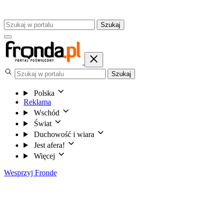
Szukaj
Szukaj
Polska
Reklama
Wschód
Świat
Duchowość i wiara
Jest afera!
Więcej
Wesprzyj Frondę