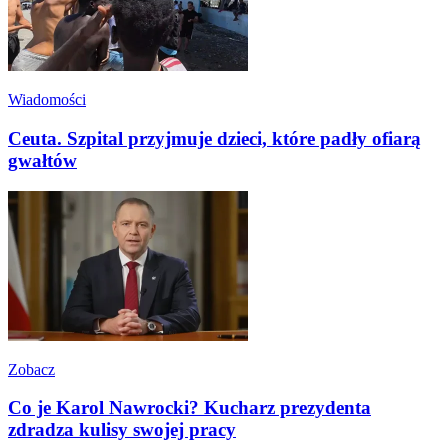
Wiadomości
Ceuta. Szpital przyjmuje dzieci, które padły ofiarą
gwałtów
Zobacz
Co je Karol Nawrocki? Kucharz prezydenta
zdradza kulisy swojej pracy