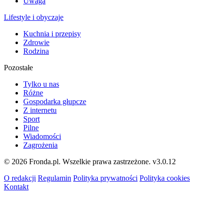
Uwaga
Lifestyle i obyczaje
Kuchnia i przepisy
Zdrowie
Rodzina
Pozostałe
Tylko u nas
Różne
Gospodarka głupcze
Z internetu
Sport
Pilne
Wiadomości
Zagrożenia
© 2026 Fronda.pl. Wszelkie prawa zastrzeżone.
v3.0.12
O redakcji
Regulamin
Polityka prywatności
Polityka cookies
Kontakt