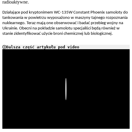
radioaktywne.
Działające pod kryptonimem WC-135W Constant Phoenix samoloty do
tankowania w powietrzu wyposażono w maszyny tajnego rozpoznania
nuklearnego. Teraz mają one obserwować i badać przebieg wojny na
Ukrainie. Obecni na pokładzie samolotu specjaliści będą również w
stanie zidentyfikować użycie broni chemicznej lub biologicznej.
Dalsza część artykułu pod video
Play