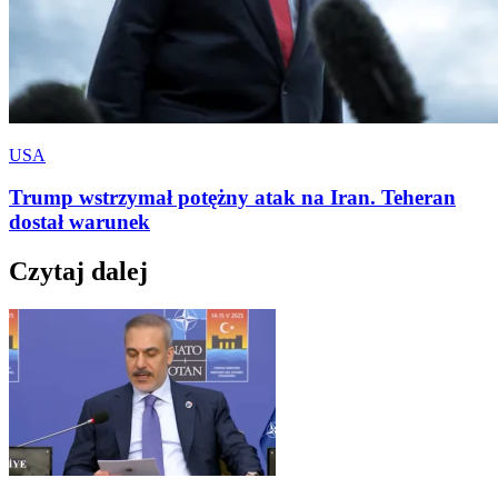
USA
Trump wstrzymał potężny atak na Iran. Teheran
dostał warunek
Czytaj dalej