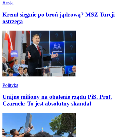
Rosja
Kreml sięgnie po broń jądrową? MSZ Turcji
ostrzega
Polityka
Unijne miliony na obalenie rządu PiS. Prof.
Czarnek: To jest absolutny skandal