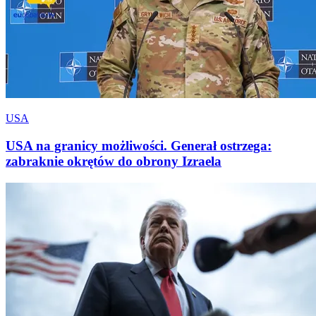
USA
USA na granicy możliwości. Generał ostrzega:
zabraknie okrętów do obrony Izraela