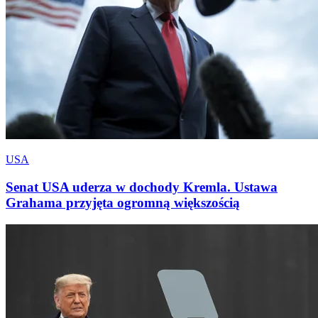
USA
Senat USA uderza w dochody Kremla. Ustawa
Grahama przyjęta ogromną większością