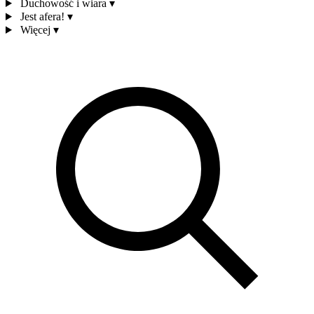
Duchowość i wiara
▾
Jest afera!
▾
Więcej
▾