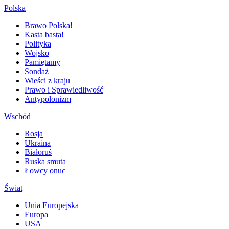
Polska
Brawo Polska!
Kasta basta!
Polityka
Wojsko
Pamiętamy
Sondaż
Wieści z kraju
Prawo i Sprawiedliwość
Antypolonizm
Wschód
Rosja
Ukraina
Białoruś
Ruska smuta
Łowcy onuc
Świat
Unia Europejska
Europa
USA