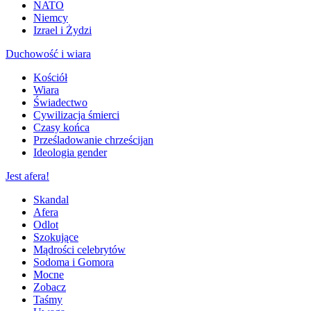
NATO
Niemcy
Izrael i Żydzi
Duchowość i wiara
Kościół
Wiara
Świadectwo
Cywilizacja śmierci
Czasy końca
Prześladowanie chrześcijan
Ideologia gender
Jest afera!
Skandal
Afera
Odlot
Szokujące
Mądrości celebrytów
Sodoma i Gomora
Mocne
Zobacz
Taśmy