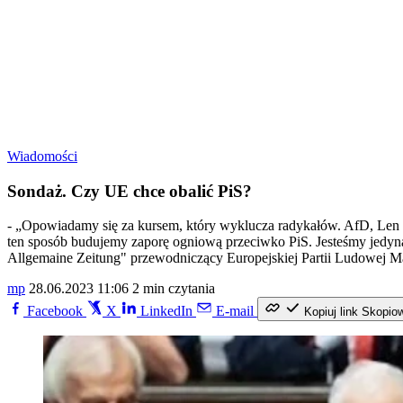
Wiadomości
Sondaż. Czy UE chce obalić PiS?
- „Opowiadamy się za kursem, który wyklucza radykałów. AfD, Len P
ten sposób budujemy zaporę ogniową przeciwko PiS. Jesteśmy jedyną 
Allgemaine Zeitung" przewodniczący Europejskiej Partii Ludowej M
mp
28.06.2023 11:06
2 min czytania
Facebook
X
LinkedIn
E-mail
Kopiuj link
Skopio