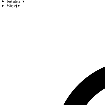
Jest afera!
▾
Więcej
▾