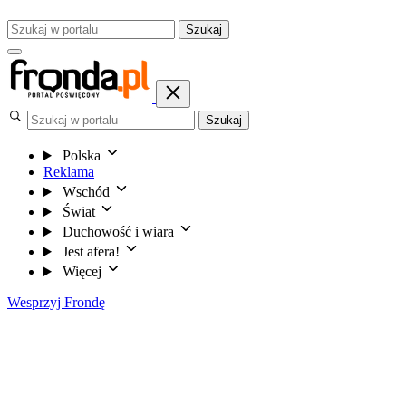
Szukaj
Szukaj
Polska
Reklama
Wschód
Świat
Duchowość i wiara
Jest afera!
Więcej
Wesprzyj Frondę