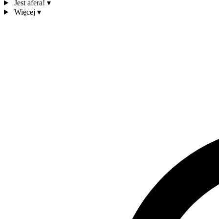
Jest afera!
▾
Więcej
▾