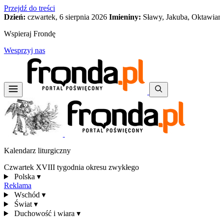
Przejdź do treści
Dzień:
czwartek, 6 sierpnia 2026
Imieniny:
Sławy, Jakuba, Oktawia
Wspieraj Frondę
Wesprzyj nas
Kalendarz liturgiczny
Czwartek XVIII tygodnia okresu zwykłego
Polska
▾
Reklama
Wschód
▾
Świat
▾
Duchowość i wiara
▾