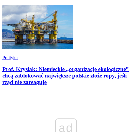
Polityka
Prof. Krysiak: Niemieckie „organizacje ekologiczne”
chcą zablokować największe polskie złoże ropy, jeśli
rząd nie zareaguje
ad