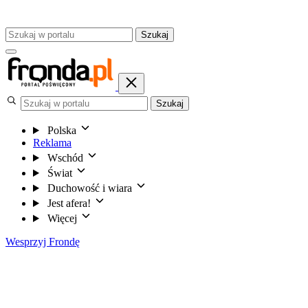
Szukaj
Szukaj
Polska
Reklama
Wschód
Świat
Duchowość i wiara
Jest afera!
Więcej
Wesprzyj Frondę