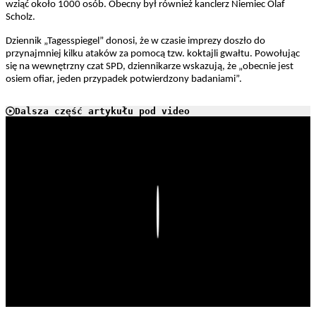
wziąć około 1000 osób. Obecny był również kanclerz Niemiec Olaf
Scholz.
Dziennik „Tagesspiegel” donosi, że w czasie imprezy doszło do
przynajmniej kilku ataków za pomocą tzw. koktajli gwałtu. Powołując
się na wewnętrzny czat SPD, dziennikarze wskazują, że „obecnie jest
osiem ofiar, jeden przypadek potwierdzony badaniami”.
Dalsza część artykułu pod video
Play