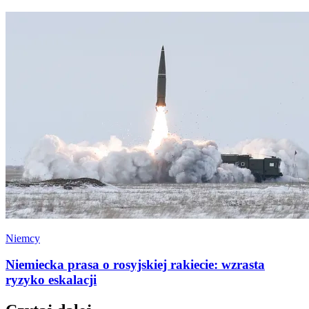
Niemcy
Niemiecka prasa o rosyjskiej rakiecie: wzrasta
ryzyko eskalacji