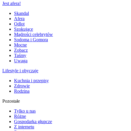
Jest afera!
Skandal
Afera
Odlot
Szokujące
Mądrości celebrytów
Sodoma i Gomora
Mocne
Zobacz
Taśmy
Uwaga
Lifestyle i obyczaje
Kuchnia i przepisy
Zdrowie
Rodzina
Pozostałe
Tylko u nas
Różne
Gospodarka głupcze
Z internetu