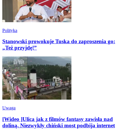
Polityka
Stanowski prowokuje Tuska do zaproszenia go:
„Też przyjdę!”
Uwaga
[Wideo ]Ulica jak z filmów fantasy zawisła nad
doliną. Niezwykły chiński most podbija internet