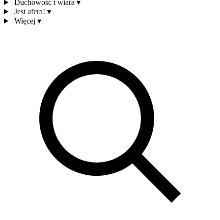
Duchowość i wiara
▾
Jest afera!
▾
Więcej
▾