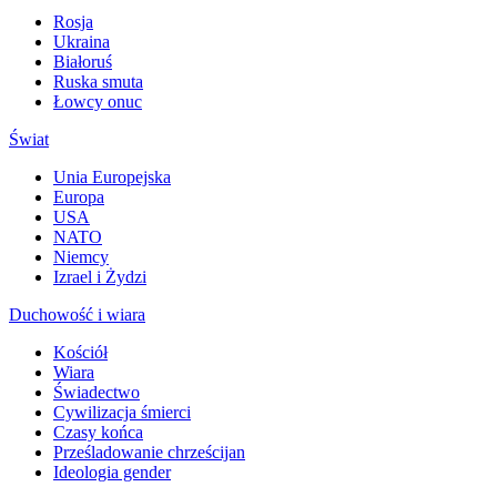
Rosja
Ukraina
Białoruś
Ruska smuta
Łowcy onuc
Świat
Unia Europejska
Europa
USA
NATO
Niemcy
Izrael i Żydzi
Duchowość i wiara
Kościół
Wiara
Świadectwo
Cywilizacja śmierci
Czasy końca
Prześladowanie chrześcijan
Ideologia gender