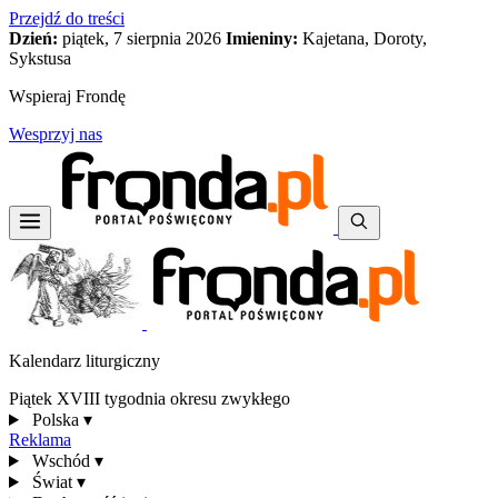
Przejdź do treści
Dzień:
piątek, 7 sierpnia 2026
Imieniny:
Kajetana, Doroty,
Sykstusa
Wspieraj Frondę
Wesprzyj nas
Kalendarz liturgiczny
Piątek XVIII tygodnia okresu zwykłego
Polska
▾
Reklama
Wschód
▾
Świat
▾