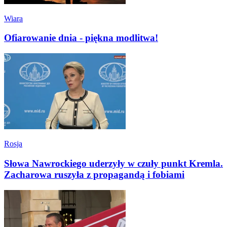
Wiara
Ofiarowanie dnia - piękna modlitwa!
Rosja
Słowa Nawrockiego uderzyły w czuły punkt Kremla.
Zacharowa ruszyła z propagandą i fobiami