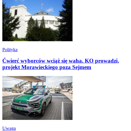
Polityka
Ćwierć wyborców wciąż się waha. KO prowadzi,
projekt Morawieckiego poza Sejmem
Uwaga