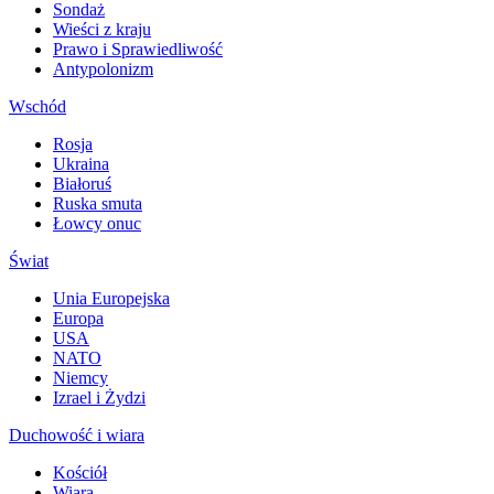
Sondaż
Wieści z kraju
Prawo i Sprawiedliwość
Antypolonizm
Wschód
Rosja
Ukraina
Białoruś
Ruska smuta
Łowcy onuc
Świat
Unia Europejska
Europa
USA
NATO
Niemcy
Izrael i Żydzi
Duchowość i wiara
Kościół
Wiara