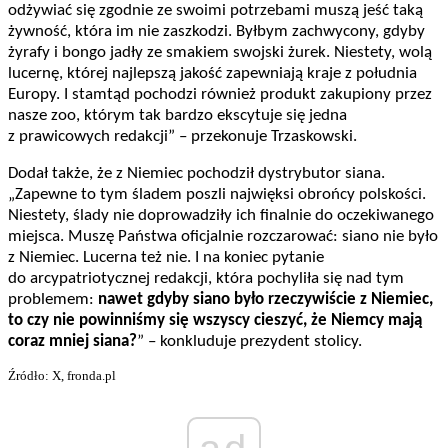
odżywiać się zgodnie ze swoimi potrzebami muszą jeść taką
żywność, która im nie zaszkodzi. Byłbym zachwycony, gdyby
żyrafy i bongo jadły ze smakiem swojski żurek. Niestety, wolą
lucernę, której najlepszą jakość zapewniają kraje z południa
Europy. I stamtąd pochodzi również produkt zakupiony przez
nasze zoo, którym tak bardzo ekscytuje się jedna
z prawicowych redakcji” – przekonuje Trzaskowski.
Dodał także, że z Niemiec pochodził dystrybutor siana.
„Zapewne to tym śladem poszli najwięksi obrońcy polskości.
Niestety, ślady nie doprowadziły ich finalnie do oczekiwanego
miejsca. Muszę Państwa oficjalnie rozczarować: siano nie było
z Niemiec. Lucerna też nie. I na koniec pytanie
do arcypatriotycznej redakcji, która pochyliła się nad tym
problemem:
nawet gdyby siano było rzeczywiście z Niemiec,
to czy nie powinniśmy się wszyscy cieszyć, że Niemcy mają
coraz mniej siana?
” – konkluduje prezydent stolicy.
Źródło: X, fronda.pl