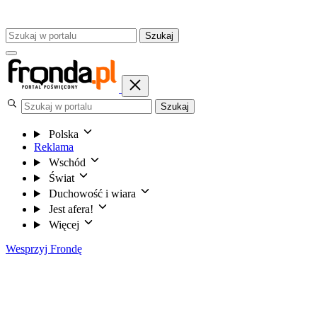
Szukaj
Szukaj
Polska
Reklama
Wschód
Świat
Duchowość i wiara
Jest afera!
Więcej
Wesprzyj Frondę