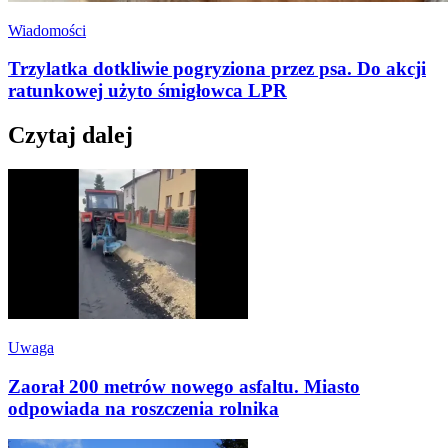
Wiadomości
Trzylatka dotkliwie pogryziona przez psa. Do akcji
ratunkowej użyto śmigłowca LPR
Czytaj dalej
Uwaga
Zaorał 200 metrów nowego asfaltu. Miasto
odpowiada na roszczenia rolnika