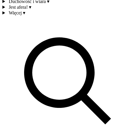
Duchowość i wiara
▾
Jest afera!
▾
Więcej
▾