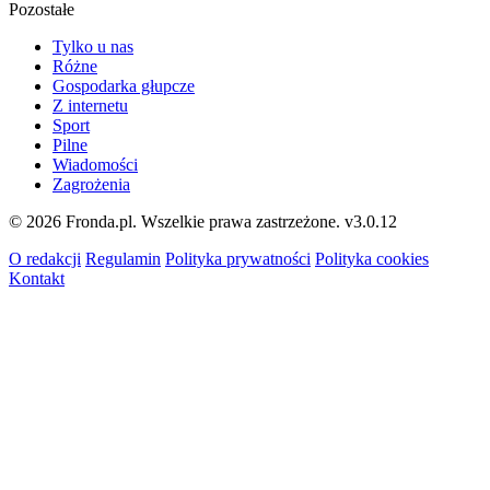
Pozostałe
Tylko u nas
Różne
Gospodarka głupcze
Z internetu
Sport
Pilne
Wiadomości
Zagrożenia
© 2026 Fronda.pl. Wszelkie prawa zastrzeżone.
v3.0.12
O redakcji
Regulamin
Polityka prywatności
Polityka cookies
Kontakt