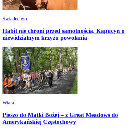
Świadectwo
Habit nie chroni przed samotnością. Kapucyn o
niewidzialnym krzyżu powołania
Wiara
Pieszo do Matki Bożej – z Great Meadows do
Amerykańskiej Częstochowy