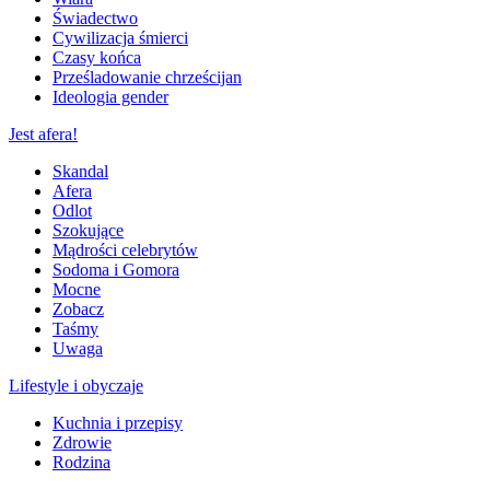
Świadectwo
Cywilizacja śmierci
Czasy końca
Prześladowanie chrześcijan
Ideologia gender
Jest afera!
Skandal
Afera
Odlot
Szokujące
Mądrości celebrytów
Sodoma i Gomora
Mocne
Zobacz
Taśmy
Uwaga
Lifestyle i obyczaje
Kuchnia i przepisy
Zdrowie
Rodzina