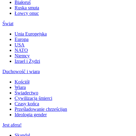
Białoruś
Ruska smuta
Łowcy onuc
Świat
Unia Europejska
Europa
USA
NATO
Niemcy
Izrael i Żydzi
Duchowość i wiara
Kościół
Wiara
Świadectwo
Cywilizacja śmierci
Czasy końca
Prześladowanie chrześcijan
Ideologia gender
Jest afera!
Skandal