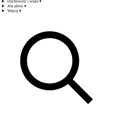
Duchowość i wiara
▾
Jest afera!
▾
Więcej
▾