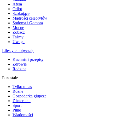
Afera
Odlot
Szokujące
Mądrości celebrytów
Sodoma i Gomora
Mocne
Zobacz
Taśmy
Uwaga
Lifestyle i obyczaje
Kuchnia i przepisy
Zdrowie
Rodzina
Pozostałe
Tylko u nas
Różne
Gospodarka głupcze
Z internetu
Sport
Pilne
Wiadomości