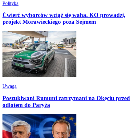
Polityka
Ćwierć wyborców wciąż się waha. KO prowadzi,
projekt Morawieckiego poza Sejmem
Uwaga
Poszukiwani Rumuni zatrzymani na Okęciu przed
odlotem do Paryża