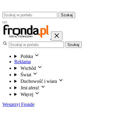
Szukaj
Szukaj
Polska
Reklama
Wschód
Świat
Duchowość i wiara
Jest afera!
Więcej
Wesprzyj Frondę