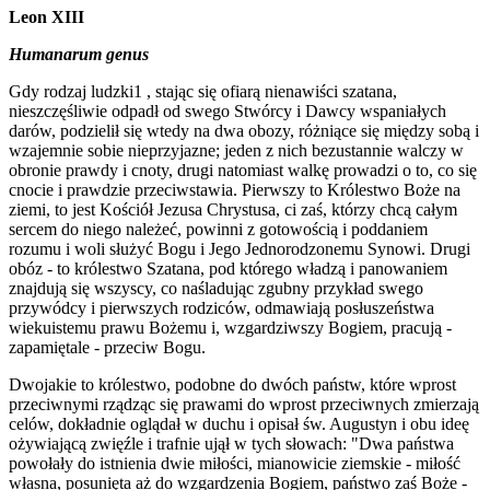
Leon XIII
Humanarum genus
Gdy rodzaj ludzki1 , stając się ofiarą nienawiści szatana,
nieszczęśliwie odpadł od swego Stwórcy i Dawcy wspaniałych
darów, podzielił się wtedy na dwa obozy, różniące się między sobą i
wzajemnie sobie nieprzyjazne; jeden z nich bezustannie walczy w
obronie prawdy i cnoty, drugi natomiast walkę prowadzi o to, co się
cnocie i prawdzie przeciwstawia. Pierwszy to Królestwo Boże na
ziemi, to jest Kościół Jezusa Chrystusa, ci zaś, którzy chcą całym
sercem do niego należeć, powinni z gotowością i poddaniem
rozumu i woli służyć Bogu i Jego Jednorodzonemu Synowi. Drugi
obóz - to królestwo Szatana, pod którego władzą i panowaniem
znajdują się wszyscy, co naśladując zgubny przykład swego
przywódcy i pierwszych rodziców, odmawiają posłuszeństwa
wiekuistemu prawu Bożemu i, wzgardziwszy Bogiem, pracują -
zapamiętale - przeciw Bogu.
Dwojakie to królestwo, podobne do dwóch państw, które wprost
przeciwnymi rządząc się prawami do wprost przeciwnych zmierzają
celów, dokładnie oglądał w duchu i opisał św. Augustyn i obu ideę
ożywiającą zwięźle i trafnie ujął w tych słowach: "Dwa państwa
powołały do istnienia dwie miłości, mianowicie ziemskie - miłość
własna, posunięta aż do wzgardzenia Bogiem, państwo zaś Boże -