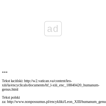
ad
***
Tekst łaciński: http://w2.vatican.va/content/leo-
xiii/la/encyclicals/documents/hf_l-xiii_enc_18840420_humanum-
genus.html
Tekst polski
za: http://www.nonpossumus.pl/encykliki/Leon_XIII/humanum_genu