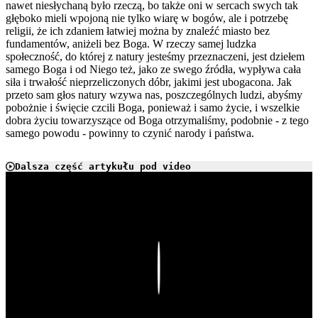
nawet niesłychaną było rzeczą, bo także oni w sercach swych tak
głęboko mieli wpojoną nie tylko wiarę w bogów, ale i potrzebę
religii, że ich zdaniem łatwiej można by znaleźć miasto bez
fundamentów, aniżeli bez Boga. W rzeczy samej ludzka
społeczność, do której z natury jesteśmy przeznaczeni, jest dziełem
samego Boga i od Niego też, jako ze swego źródła, wypływa cała
siła i trwałość nieprzeliczonych dóbr, jakimi jest ubogacona. Jak
przeto sam głos natury wzywa nas, poszczególnych ludzi, abyśmy
pobożnie i święcie czcili Boga, ponieważ i samo życie, i wszelkie
dobra życiu towarzyszące od Boga otrzymaliśmy, podobnie - z tego
samego powodu - powinny to czynić narody i państwa.
Dalsza część artykułu pod video
Play