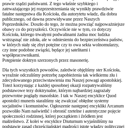
prawie rządzi państwami. Z tego właśnie szybkiego i
zatrważającego jej rozprzestrzeniania się wynikły prawdziwie
fatalne następstwa dla Kościoła, dla autorytetu władz, dla dobra
publicznego, od dawna przewidywane przez Naszych
Poprzedników. Doszło do tego, że można powziąć najpoważniejsze
obawy co do przyszłości. Oczywiście nie w tym, co dotyczy
Kościoła, którego trwałymi podwalinami żadna moc ludzka
wstrząsnąć nie zdoła, ale w odniesieniu do bezpieczeństwa państw,
w których stały się zbyt potężne czy to owa sekta wolnomularzy,
czy inne podobne związki, będące jej satelitami i
współpracownikami.
Potępienie doktryn szerzonych przez masonerię.
Dla tych wszystkich powodów, zaledwie objęliśmy ster Kościoła,
wyraźnie odczuliśmy potrzebę zapobieżenia tak wielkiemu złu i
zdecydowanego przeciwstawienia mu Naszej powagi apostolskiej.
Toteż korzystając z każdej sposobnej okazji rozpatrywaliśmy
podstawowe tezy doktrynalne, którym najbardziej zagrażały
przewrotne poglądy masońskie. I tak w Naszej encyklice Quod
apostolici muneris staraliśmy się zwalczać obłędne systemy
socjalistów i komunistów. Ogłoszenie następnej encykliki Arcanum
pozwoliło Nam naświetlić i obronić rzetelne i autentyczne pojęcie
społeczności rodzinnej, której początkiem i źródłem jest
małżeństwo. Z kolei w encyklice Diuturnum wyjaśniliśmy na
podstawie zasad chrześcijańskiej mądrości istotę władzy politycznej