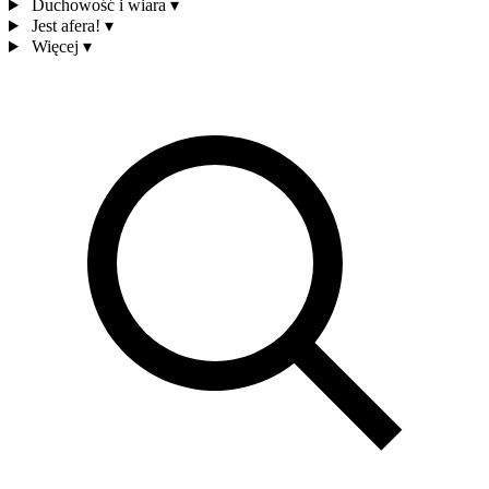
Duchowość i wiara
▾
Jest afera!
▾
Więcej
▾