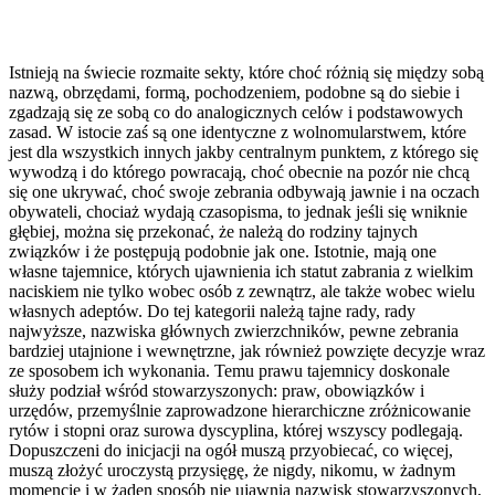
Istnieją na świecie rozmaite sekty, które choć różnią się między sobą
nazwą, obrzędami, formą, pochodzeniem, podobne są do siebie i
zgadzają się ze sobą co do analogicznych celów i podstawowych
zasad. W istocie zaś są one identyczne z wolnomularstwem, które
jest dla wszystkich innych jakby centralnym punktem, z którego się
wywodzą i do którego powracają, choć obecnie na pozór nie chcą
się one ukrywać, choć swoje zebrania odbywają jawnie i na oczach
obywateli, chociaż wydają czasopisma, to jednak jeśli się wniknie
głębiej, można się przekonać, że należą do rodziny tajnych
związków i że postępują podobnie jak one. Istotnie, mają one
własne tajemnice, których ujawnienia ich statut zabrania z wielkim
naciskiem nie tylko wobec osób z zewnątrz, ale także wobec wielu
własnych adeptów. Do tej kategorii należą tajne rady, rady
najwyższe, nazwiska głównych zwierzchników, pewne zebrania
bardziej utajnione i wewnętrzne, jak również powzięte decyzje wraz
ze sposobem ich wykonania. Temu prawu tajemnicy doskonale
służy podział wśród stowarzyszonych: praw, obowiązków i
urzędów, przemyślnie zaprowadzone hierarchiczne zróżnicowanie
rytów i stopni oraz surowa dyscyplina, której wszyscy podlegają.
Dopuszczeni do inicjacji na ogół muszą przyobiecać, co więcej,
muszą złożyć uroczystą przysięgę, że nigdy, nikomu, w żadnym
momencie i w żaden sposób nie ujawnią nazwisk stowarzyszonych,