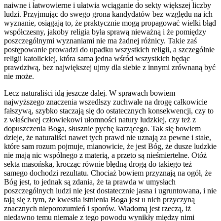
naiwne i łatwowierne i ułatwia wciąganie do sekty większej liczby
ludzi. Przyjmując do swego grona kandydatów bez względu na ich
wyznanie, osiągają to, że praktycznie mogą propagować wielki błąd
współczesny, jakoby religia była sprawą nieważną i że pomiędzy
poszczególnymi wyznaniami nie ma żadnej różnicy. Takie zaś
postępowanie prowadzi do upadku wszystkich religii, a szczególnie
religii katolickiej, która sama jedna wśród wszystkich będąc
prawdziwą, bez największej ujmy dla siebie z innymi zrównaną być
nie może.
Lecz naturaliści idą jeszcze dalej. W sprawach bowiem
najwyższego znaczenia wszedłszy zuchwale na drogę całkowicie
fałszywą, szybko staczają się do ostatecznych konsekwencji, czy to
z właściwej człowiekowi ułomności natury ludzkiej, czy też z
dopuszczenia Boga, słusznie pychę karzącego. Tak się bowiem
dzieje, że naturaliści nawet tych prawd nie uznają za pewne i stałe,
które sam rozum pojmuje, mianowicie, że jest Bóg, że dusze ludzkie
nie mają nic wspólnego z materią, a przeto są nieśmiertelne. Otóż
sekta masońska, krocząc równie błędną drogą do takiego też
samego dochodzi rezultatu. Chociaż bowiem przyznają na ogół, że
Bóg jest, to jednak są zdania, że ta prawda w umysłach
poszczególnych ludzi nie jest dostatecznie jasna i ugruntowana, i nie
tają się z tym, że kwestia istnienia Boga jest u nich przyczyną
znacznych nieporozumień i sporów. Wiadomą jest rzeczą, iż
niedawno temu niemałe z tego powodu wynikły między nimi