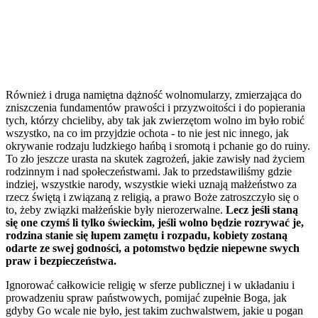
Również i druga namiętna dążność wolnomularzy, zmierzająca do
zniszczenia fundamentów prawości i przyzwoitości i do popierania
tych, którzy chcieliby, aby tak jak zwierzętom wolno im było robić
wszystko, na co im przyjdzie ochota - to nie jest nic innego, jak
okrywanie rodzaju ludzkiego hańbą i sromotą i pchanie go do ruiny.
To zło jeszcze urasta na skutek zagrożeń, jakie zawisły nad życiem
rodzinnym i nad społeczeństwami. Jak to przedstawiliśmy gdzie
indziej, wszystkie narody, wszystkie wieki uznają małżeństwo za
rzecz świętą i związaną z religią, a prawo Boże zatroszczyło się o
to, żeby związki małżeńskie były nierozerwalne.
Lecz jeśli staną
się one czymś li tylko świeckim, jeśli wolno będzie rozrywać je,
rodzina stanie się łupem zamętu i rozpadu, kobiety zostaną
odarte ze swej godności, a potomstwo będzie niepewne swych
praw i bezpieczeństwa.
Ignorować całkowicie religię w sferze publicznej i w układaniu i
prowadzeniu spraw państwowych, pomijać zupełnie Boga, jak
gdyby Go wcale nie było, jest takim zuchwalstwem, jakie u pogan