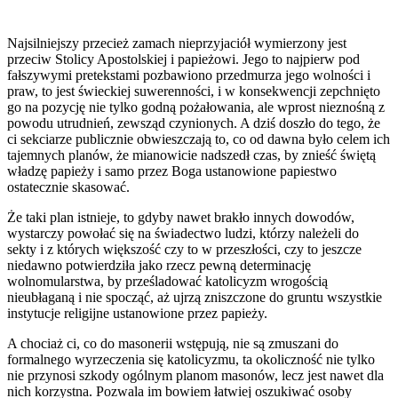
Najsilniejszy przecież zamach nieprzyjaciół wymierzony jest
przeciw Stolicy Apostolskiej i papieżowi. Jego to najpierw pod
fałszywymi pretekstami pozbawiono przedmurza jego wolności i
praw, to jest świeckiej suwerenności, i w konsekwencji zepchnięto
go na pozycję nie tylko godną pożałowania, ale wprost nieznośną z
powodu utrudnień, zewsząd czynionych. A dziś doszło do tego, że
ci sekciarze publicznie obwieszczają to, co od dawna było celem ich
tajemnych planów, że mianowicie nadszedł czas, by znieść świętą
władzę papieży i samo przez Boga ustanowione papiestwo
ostatecznie skasować.
Że taki plan istnieje, to gdyby nawet brakło innych dowodów,
wystarczy powołać się na świadectwo ludzi, którzy należeli do
sekty i z których większość czy to w przeszłości, czy to jeszcze
niedawno potwierdziła jako rzecz pewną determinację
wolnomularstwa, by prześladować katolicyzm wrogością
nieubłaganą i nie spocząć, aż ujrzą zniszczone do gruntu wszystkie
instytucje religijne ustanowione przez papieży.
A chociaż ci, co do masonerii wstępują, nie są zmuszani do
formalnego wyrzeczenia się katolicyzmu, ta okoliczność nie tylko
nie przynosi szkody ogólnym planom masonów, lecz jest nawet dla
nich korzystna. Pozwala im bowiem łatwiej oszukiwać osoby