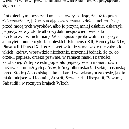
wielkich winowajców, zabroniła również stanowczo przyłączania
się do niej.
Dotknięci tymi orzeczeniami spiskowcy, sądząc, że już to przez
zlekceważenie, już to rzucając oszczerstwa, zdołają uchronić się
przed mocą tych wyroków, albo je przynajmniej osłabić, oskarżyli
papieży, że wyroki te albo wydali niesprawiedliwie, albo
przekroczyli w nich miarę. W ten sposób próbowali umniejszyć
autorytet i moc encyklik papieskich Klemensa XII, Benedykta XIV,
Piusa VII i Piusa IX. Lecz nawet w łonie samej sekty nie zabrakło
takich, którzy, wprawdzie niechętnie, przyznali jednak, że to, co
orzekli papieże, orzekli prawnie, w ramach nauki i karności
katolickiej. W tej kwestii popierało papieży wielu monarchów i
mężów stanu różnych państw, którzy albo oskarżali sektę masońską
przed Stolicą Apostolską, albo ją karali we własnym zakresie, jak to
miało miejsce w Holandii, Austrii, Szwajcarii, Hiszpanii, Bawarii,
Sabaudii i w różnych krajach Włoch.