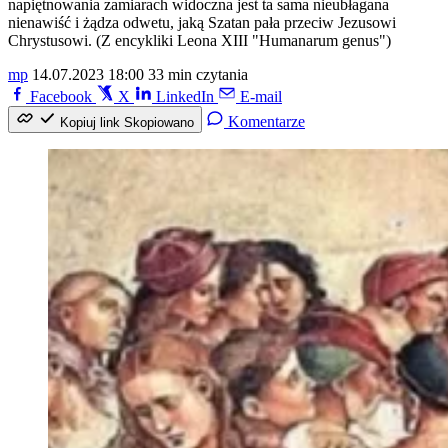
napiętnowania zamiarach widoczna jest ta sama nieubłagana
nienawiść i żądza odwetu, jaką Szatan pała przeciw Jezusowi
Chrystusowi. (Z encykliki Leona XIII "Humanarum genus")
mp
14.07.2023 18:00
33 min czytania
Facebook
X
LinkedIn
E-mail
Komentarze
Kopiuj link
Skopiowano