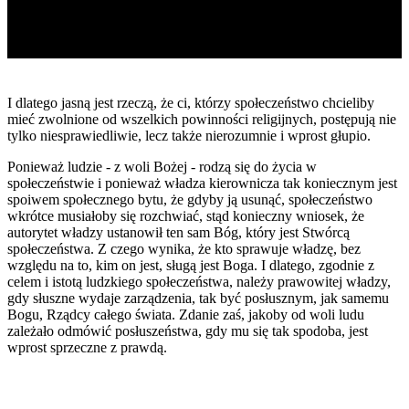
I dlatego jasną jest rzeczą, że ci, którzy społeczeństwo chcieliby
mieć zwolnione od wszelkich powinności religijnych, postępują nie
tylko niesprawiedliwie, lecz także nierozumnie i wprost głupio.
Ponieważ ludzie - z woli Bożej - rodzą się do życia w
społeczeństwie i ponieważ władza kierownicza tak koniecznym jest
spoiwem społecznego bytu, że gdyby ją usunąć, społeczeństwo
wkrótce musiałoby się rozchwiać, stąd konieczny wniosek, że
autorytet władzy ustanowił ten sam Bóg, który jest Stwórcą
społeczeństwa. Z czego wynika, że kto sprawuje władzę, bez
względu na to, kim on jest, sługą jest Boga. I dlatego, zgodnie z
celem i istotą ludzkiego społeczeństwa, należy prawowitej władzy,
gdy słuszne wydaje zarządzenia, tak być posłusznym, jak samemu
Bogu, Rządcy całego świata. Zdanie zaś, jakoby od woli ludu
zależało odmówić posłuszeństwa, gdy mu się tak spodoba, jest
wprost sprzeczne z prawdą.