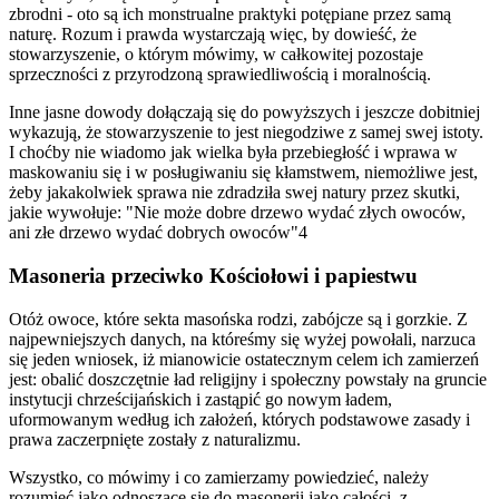
zbrodni - oto są ich monstrualne praktyki potępiane przez samą
naturę. Rozum i prawda wystarczają więc, by dowieść, że
stowarzyszenie, o którym mówimy, w całkowitej pozostaje
sprzeczności z przyrodzoną sprawiedliwością i moralnością.
Inne jasne dowody dołączają się do powyższych i jeszcze dobitniej
wykazują, że stowarzyszenie to jest niegodziwe z samej swej istoty.
I choćby nie wiadomo jak wielka była przebiegłość i wprawa w
maskowaniu się i w posługiwaniu się kłamstwem, niemożliwe jest,
żeby jakakolwiek sprawa nie zdradziła swej natury przez skutki,
jakie wywołuje: "Nie może dobre drzewo wydać złych owoców,
ani złe drzewo wydać dobrych owoców"4
Masoneria przeciwko Kościołowi i papiestwu
Otóż owoce, które sekta masońska rodzi, zabójcze są i gorzkie. Z
najpewniejszych danych, na któreśmy się wyżej powołali, narzuca
się jeden wniosek, iż mianowicie ostatecznym celem ich zamierzeń
jest: obalić doszczętnie ład religijny i społeczny powstały na gruncie
instytucji chrześcijańskich i zastąpić go nowym ładem,
uformowanym według ich założeń, których podstawowe zasady i
prawa zaczerpnięte zostały z naturalizmu.
Wszystko, co mówimy i co zamierzamy powiedzieć, należy
rozumieć jako odnoszące się do masonerii jako całości, z