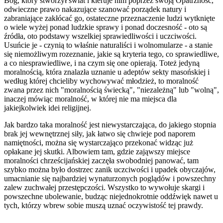
Bóg, który stworzył świat i kieruje nim poprzez swoją Opatrzność,
odwieczne prawo nakazujące szanować porządek natury i
zabraniające zakłócać go, ostateczne przeznaczenie ludzi wytknięte
o wiele wyżej ponad ludzkie sprawy i ponad doczesność - oto są
źródła, oto podstawy wszelkiej sprawiedliwości i uczciwości.
Usuńcie je - czynią to właśnie naturaliści i wolnomularze - a stanie
się niemożliwym rozeznanie, jakie są kryteria tego, co sprawiedliwe,
a co niesprawiedliwe, i na czym się one opierają. Toteż jedyną
moralnością, która znalazła uznanie u adeptów sekty masońskiej i
według której chcieliby wychowywać młodzież, to moralność
zwana przez nich "moralnością świecką", "niezależną" lub "wolną",
inaczej mówiąc moralność, w której nie ma miejsca dla
jakiejkolwiek idei religijnej.
Jak bardzo taka moralność jest niewystarczająca, do jakiego stopnia
brak jej wewnętrznej siły, jak łatwo się chwieje pod naporem
namiętności, można się wystarczająco przekonać widząc już
opłakane jej skutki. Albowiem tam, gdzie zająwszy miejsce
moralności chrześcijańskiej zaczęła swobodniej panować, tam
szybko można było dostrzec zanik uczciwości i upadek obyczajów,
umacnianie się najbardziej wynaturzonych poglądów i powszechny
zalew zuchwałej przestępczości. Wszystko to wywołuje skargi i
powszechne ubolewanie, budząc niejednokrotnie oddźwięk nawet u
tych, którzy wbrew sobie muszą uznać oczywistość tej prawdy.