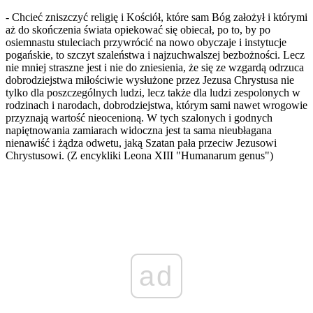
- Chcieć zniszczyć religię i Kościół, które sam Bóg założył i którymi
aż do skończenia świata opiekować się obiecał, po to, by po
osiemnastu stuleciach przywrócić na nowo obyczaje i instytucje
pogańskie, to szczyt szaleństwa i najzuchwalszej bezbożności. Lecz
nie mniej straszne jest i nie do zniesienia, że się ze wzgardą odrzuca
dobrodziejstwa miłościwie wysłużone przez Jezusa Chrystusa nie
tylko dla poszczególnych ludzi, lecz także dla ludzi zespolonych w
rodzinach i narodach, dobrodziejstwa, którym sami nawet wrogowie
przyznają wartość nieocenioną. W tych szalonych i godnych
napiętnowania zamiarach widoczna jest ta sama nieubłagana
nienawiść i żądza odwetu, jaką Szatan pała przeciw Jezusowi
Chrystusowi. (Z encykliki Leona XIII "Humanarum genus")
ad