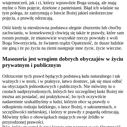
wtajemniczeń, jak i ci, którzy wprawdzie Boga uznają, ale mają
mylne o Nim pojęcie, dzielone z panteistami. Błąd ich właśnie na
tym polega, że zatrzymują o Istocie Bożej jakieś niedorzeczne
pojęcia, a prawdę odrzucają.
Otóż kiedy ta nieodzowna podstawa ulegnie zburzeniu lub choćby
zachwianiu, w konsekwencji chwieją się także te prawdy, które sam
rozum poznaje, że mianowicie wszystkie rzeczy powstały z woli
Boga Stworzyciela, że światem rządzi Opatrzność, że dusze ludzkie
nie giną i że po życiu na ziemi następuje inne życie, życie wieczne.
Masoneria jest wrogiem dobrych obyczajów w życiu
prywatnym i publicznym
Odrzucenie tych prawd będących podstawą ładu naturalnego i tak
ważnych i w teorii, i w praktyce, łatwo dostrzec, jak się musi odbić
na obyczajach jednostkowych i publicznych. Nie mówimy tu o
cnotach nadprzyrodzonych, których bez szczególnej łaski Bożej nie
można ani posiadać, ani praktykować, bo tych oczywiście
nadaremnie szukalibyśmy u ludzi, którym obce są prawdy o
odkupieniu rodzaju ludzkiego, o łasce Bożej, o sakramentach, o
szczęśliwości niebieskiej, i którzy te prawdy z pogardą odrzucają.
Mówimy tylko o obowiązkach mających swoje źródło w
przyrodzonej prawości.