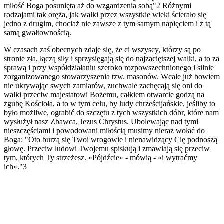
miłość Boga posunięta aż do wzgardzenia sobą"2 Różnymi
rodzajami tak oręża, jak walki przez wszystkie wieki ścierało się
jedno z drugim, chociaż nie zawsze z tym samym napięciem i z tą
samą gwałtownością.
W czasach zaś obecnych zdaje się, że ci wszyscy, którzy są po
stronie zła, łączą siły i sprzysięgają się do najzaciętszej walki, a to za
sprawą i przy współdziałaniu szeroko rozpowszechnionego i silnie
zorganizowanego stowarzyszenia tzw. masonów. Wcale już bowiem
nie ukrywając swych zamiarów, zuchwale zachęcają się oni do
walki przeciw majestatowi Bożemu, całkiem otwarcie godzą na
zgubę Kościoła, a to w tym celu, by ludy chrześcijańskie, jeśliby to
było możliwe, ograbić do szczętu z tych wszystkich dóbr, które nam
wysłużył nasz Zbawca, Jezus Chrystus. Ubolewając nad tymi
nieszczęściami i powodowani miłością musimy nieraz wołać do
Boga: "Oto burzą się Twoi wrogowie i nienawidzący Cię podnoszą
głowę. Przeciw ludowi Twojemu spiskują i zmawiają się przeciw
tym, których Ty strzeżesz. «Pójdźcie» - mówią - «i wytraćmy
ich»."3