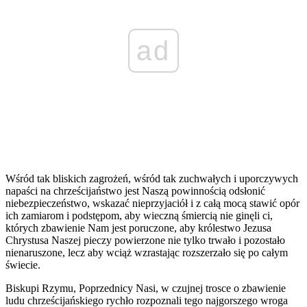
ad
Wśród tak bliskich zagrożeń, wśród tak zuchwałych i uporczywych
napaści na chrześcijaństwo jest Naszą powinnością odsłonić
niebezpieczeństwo, wskazać nieprzyjaciół i z całą mocą stawić opór
ich zamiarom i podstępom, aby wieczną śmiercią nie ginęli ci,
których zbawienie Nam jest poruczone, aby królestwo Jezusa
Chrystusa Naszej pieczy powierzone nie tylko trwało i pozostało
nienaruszone, lecz aby wciąż wzrastając rozszerzało się po całym
świecie.
Biskupi Rzymu, Poprzednicy Nasi, w czujnej trosce o zbawienie
ludu chrześcijańskiego rychło rozpoznali tego najgorszego wroga