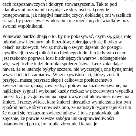
cech rozpoznawczych i doktryn stowarzyszenia. Tak to pod
kłamliwymi pozorami i czyniąc ze skrytości stałą regułę
postępowania, jak niegdyś manichejczycy, dokładają oni wszelkich
starań, by pozostawać w ukryciu i nie mieć innych świadków poza
swoimi wspólnikami.
Ponieważ bardzo dbają o to, by nie pokazywać, czym są, grają rolę
miłośników literatury lub filozofów, zbierających się li tylko w
celach naukowych. Wciąż mówią o swym dążeniu do postępu
cywilizacji, o swej miłości do biednego ludu. Ich jedynym celem
jest rzekomo poprawa losu biedniejszych warstw i udostępnienie
większej liczbie ludzi dorobku społeczeństwa. Lecz zakładając
nawet, że te intencje byłyby szczere, nie wyczerpują one bynajmniej
wszystkich ich zamiarów. W rzeczywistości ci, którzy zostali
przyjęci, muszą przyrzec ślepe i całkowite posłuszeństwo
zwierzchnikom, mają zawsze być gotowi na każde wezwanie, na
najlżejszy sygnał i wykonać każdy rozkaz; w przeciwnym wypadku
muszą być przygotowani na najsurowsze potraktowanie, nawet na
śmierć. I rzeczywiście, kara śmierci nierzadko wymierzana jest tym
spośród nich, którym dowiedziono, że naruszyli rygory tajności lub
że oparli się rozkazom zwierzchników. I to się praktykuje tak
zręcznie, że prawie zawsze zabójca unika sprawiedliwości
ustanowionej po to, by tropiła zbrodnie i karała je.