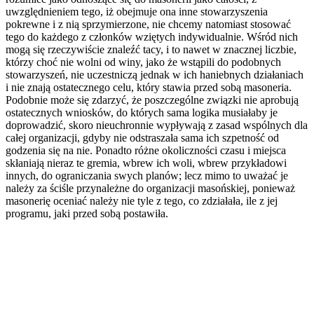
uwzględnieniem tego, iż obejmuje ona inne stowarzyszenia
pokrewne i z nią sprzymierzone, nie chcemy natomiast stosować
tego do każdego z członków wziętych indywidualnie. Wśród nich
mogą się rzeczywiście znaleźć tacy, i to nawet w znacznej liczbie,
którzy choć nie wolni od winy, jako że wstąpili do podobnych
stowarzyszeń, nie uczestniczą jednak w ich haniebnych działaniach
i nie znają ostatecznego celu, który stawia przed sobą masoneria.
Podobnie może się zdarzyć, że poszczególne związki nie aprobują
ostatecznych wniosków, do których sama logika musiałaby je
doprowadzić, skoro nieuchronnie wypływają z zasad wspólnych dla
całej organizacji, gdyby nie odstraszała sama ich szpetność od
godzenia się na nie. Ponadto różne okoliczności czasu i miejsca
skłaniają nieraz te gremia, wbrew ich woli, wbrew przykładowi
innych, do ograniczania swych planów; lecz mimo to uważać je
należy za ściśle przynależne do organizacji masońskiej, ponieważ
masonerię oceniać należy nie tyle z tego, co zdziałała, ile z jej
programu, jaki przed sobą postawiła.