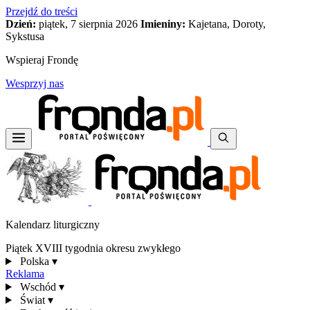
Przejdź do treści
Dzień:
piątek, 7 sierpnia 2026
Imieniny:
Kajetana, Doroty,
Sykstusa
Wspieraj Frondę
Wesprzyj nas
Kalendarz liturgiczny
Piątek XVIII tygodnia okresu zwykłego
Polska
▾
Reklama
Wschód
▾
Świat
▾