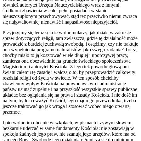
również autorytet Urzędu Nauczycielskiego wraz z innymi
środkami zbawienia w całej pełni posiadać i w stanie
nieuszczuplonym przechowywać, stąd też przeciwko niemu zwraca
się najgwałtowniej nienawiść i napastliwość nieprzyjaciół.
Przyjrzyjmy się teraz sekcie wolnomularzy, jak działa w zakresie
spraw dotyczących religii, tam zwłaszcza, gdzie tę działalność może
prowadzić z bardziej zuchwałą swobodą, i osądźmy, czy nie traktuje
ona wypełnienia programu naturalistów jako swego zadania? Toteż,
choćby miało to ją kosztować wiele długiej i uporczywej pracy,
zamierza ona obezwładnić na gruncie świeckiego społeczeństwa
Magisterium i autorytet Kościoła. Z tego też powodu głoszą oni
światu całemu tę zasadę i walczą o to, by przeprowadzić całkowity
rozdział religii od życia w świecie. W ten sposób chcieliby
zbawienny wpływ Kościoła na prawodawstwo i administrację
państw usunąć zupełnie i na przyszłość wszystkie sprawy publiczne
układać bez oglądania się na prawa i zasady Kościoła. I nie dość im
na tym, by lekceważyć Kościół, tego mądrego przewodnika, trzeba
jeszcze traktować go jak wroga i stosować wobec niego otwartą
przemoc.
I oto wolno im obecnie w szkołach, w pismach i żywym słowem
bezkarnie uderzać w same fundamenty Kościoła; nie zostawiają w
spokoju żadnych jego praw, nie szanują jego urzędów, które ma od
samego Boga. Swobodę jego działania ogranicza się do minimum