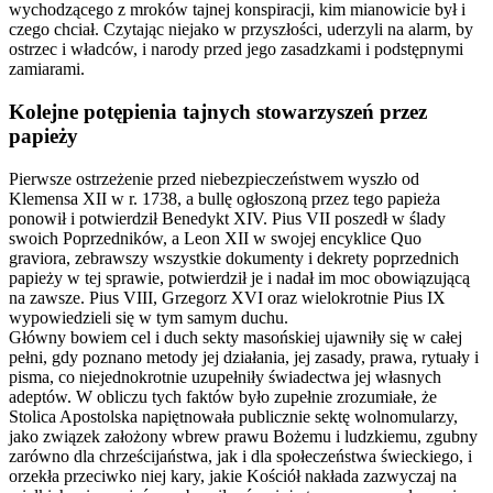
wychodzącego z mroków tajnej konspiracji, kim mianowicie był i
czego chciał. Czytając niejako w przyszłości, uderzyli na alarm, by
ostrzec i władców, i narody przed jego zasadzkami i podstępnymi
zamiarami.
Kolejne potępienia tajnych stowarzyszeń przez
papieży
Pierwsze ostrzeżenie przed niebezpieczeństwem wyszło od
Klemensa XII w r. 1738, a bullę ogłoszoną przez tego papieża
ponowił i potwierdził Benedykt XIV. Pius VII poszedł w ślady
swoich Poprzedników, a Leon XII w swojej encyklice Quo
graviora, zebrawszy wszystkie dokumenty i dekrety poprzednich
papieży w tej sprawie, potwierdził je i nadał im moc obowiązującą
na zawsze. Pius VIII, Grzegorz XVI oraz wielokrotnie Pius IX
wypowiedzieli się w tym samym duchu.
Główny bowiem cel i duch sekty masońskiej ujawniły się w całej
pełni, gdy poznano metody jej działania, jej zasady, prawa, rytuały i
pisma, co niejednokrotnie uzupełniły świadectwa jej własnych
adeptów. W obliczu tych faktów było zupełnie zrozumiałe, że
Stolica Apostolska napiętnowała publicznie sektę wolnomularzy,
jako związek założony wbrew prawu Bożemu i ludzkiemu, zgubny
zarówno dla chrześcijaństwa, jak i dla społeczeństwa świeckiego, i
orzekła przeciwko niej kary, jakie Kościół nakłada zazwyczaj na