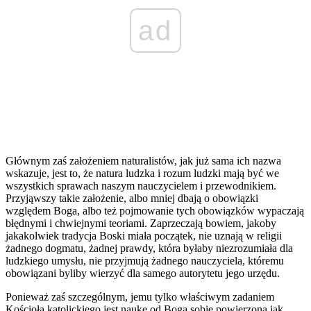
ad
Głównym zaś założeniem naturalistów, jak już sama ich nazwa
wskazuje, jest to, że natura ludzka i rozum ludzki mają być we
wszystkich sprawach naszym nauczycielem i przewodnikiem.
Przyjąwszy takie założenie, albo mniej dbają o obowiązki
względem Boga, albo też pojmowanie tych obowiązków wypaczają
błędnymi i chwiejnymi teoriami. Zaprzeczają bowiem, jakoby
jakakolwiek tradycja Boski miała początek, nie uznają w religii
żadnego dogmatu, żadnej prawdy, która byłaby niezrozumiała dla
ludzkiego umysłu, nie przyjmują żadnego nauczyciela, któremu
obowiązani byliby wierzyć dla samego autorytetu jego urzędu.
Ponieważ zaś szczególnym, jemu tylko właściwym zadaniem
Kościoła katolickiego jest naukę od Boga sobie powierzoną jak