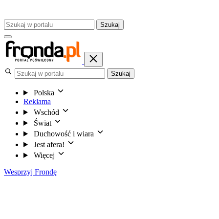
Szukaj
Szukaj
Polska
Reklama
Wschód
Świat
Duchowość i wiara
Jest afera!
Więcej
Wesprzyj Frondę