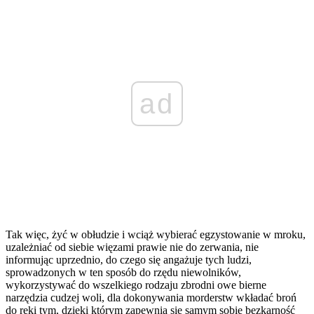
ad
Tak więc, żyć w obłudzie i wciąż wybierać egzystowanie w mroku,
uzależniać od siebie więzami prawie nie do zerwania, nie
informując uprzednio, do czego się angażuje tych ludzi,
sprowadzonych w ten sposób do rzędu niewolników,
wykorzystywać do wszelkiego rodzaju zbrodni owe bierne
narzędzia cudzej woli, dla dokonywania morderstw wkładać broń
do ręki tym, dzięki którym zapewnia się samym sobie bezkarność