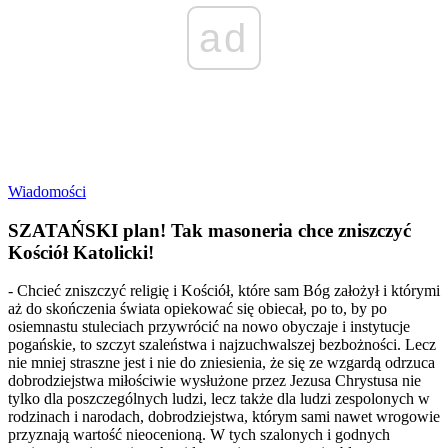
ad
Wiadomości
SZATAŃSKI plan! Tak masoneria chce zniszczyć
Kościół Katolicki!
- Chcieć zniszczyć religię i Kościół, które sam Bóg założył i którymi
aż do skończenia świata opiekować się obiecał, po to, by po
osiemnastu stuleciach przywrócić na nowo obyczaje i instytucje
pogańskie, to szczyt szaleństwa i najzuchwalszej bezbożności. Lecz
nie mniej straszne jest i nie do zniesienia, że się ze wzgardą odrzuca
dobrodziejstwa miłościwie wysłużone przez Jezusa Chrystusa nie
tylko dla poszczególnych ludzi, lecz także dla ludzi zespolonych w
rodzinach i narodach, dobrodziejstwa, którym sami nawet wrogowie
przyznają wartość nieocenioną. W tych szalonych i godnych