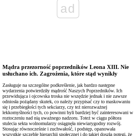
ad
Mądra przezorność poprzedników Leona XIII. Nie
usłuchano ich. Zagrożenia, które stąd wynikły
Zasługuje na szczególne podkreślenie, jak bardzo następne
wydarzenia potwierdziły mądrość Naszych Poprzedników. Ich
przewidująca i ojcowska troska nie wszędzie jednak i nie zawsze
odniosła pożądany skutek, co należy przypisać czy to maskowaniu
się i przebiegłości tych sekciarzy, czy też nierozważnej
lekkomyślności tych, co powinni byli bardziej być zainteresowani w
roztoczeniu nad nią uważnego nadzoru. Toteż w ciągu półtora
stulecia sekta wolnomularzy osiągnęła niewiarygodny rozwój.
Stosując równocześnie i zuchwałość, i podstęp, opanowała
wszystkie szczeble hierarchii społecznej i do takiej doszła potęgi, że