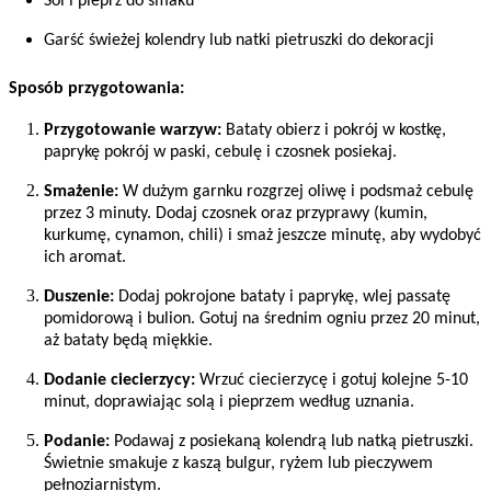
Sól i pieprz do smaku
Garść świeżej kolendry lub natki pietruszki do dekoracji
Sposób przygotowania:
Przygotowanie warzyw:
Bataty obierz i pokrój w kostkę,
paprykę pokrój w paski, cebulę i czosnek posiekaj.
Smażenie:
W dużym garnku rozgrzej oliwę i podsmaż cebulę
przez 3 minuty. Dodaj czosnek oraz przyprawy (kumin,
kurkumę, cynamon, chili) i smaż jeszcze minutę, aby wydobyć
ich aromat.
Duszenie:
Dodaj pokrojone bataty i paprykę, wlej passatę
pomidorową i bulion. Gotuj na średnim ogniu przez 20 minut,
aż bataty będą miękkie.
Dodanie ciecierzycy:
Wrzuć ciecierzycę i gotuj kolejne 5-10
minut, doprawiając solą i pieprzem według uznania.
Podanie:
Podawaj z posiekaną kolendrą lub natką pietruszki.
Świetnie smakuje z kaszą bulgur, ryżem lub pieczywem
pełnoziarnistym.