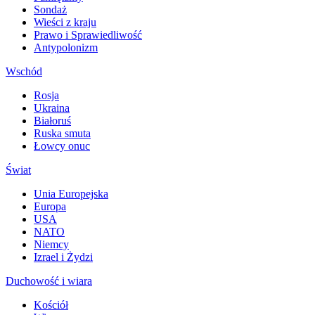
Sondaż
Wieści z kraju
Prawo i Sprawiedliwość
Antypolonizm
Wschód
Rosja
Ukraina
Białoruś
Ruska smuta
Łowcy onuc
Świat
Unia Europejska
Europa
USA
NATO
Niemcy
Izrael i Żydzi
Duchowość i wiara
Kościół