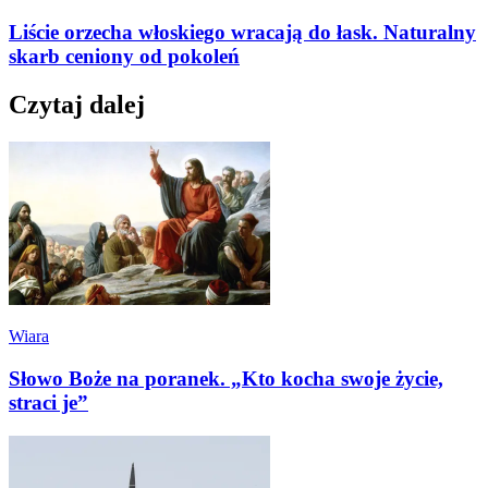
Liście orzecha włoskiego wracają do łask. Naturalny
skarb ceniony od pokoleń
Czytaj dalej
Wiara
Słowo Boże na poranek. „Kto kocha swoje życie,
straci je”