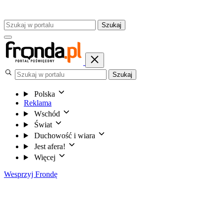
Szukaj
Szukaj
Polska
Reklama
Wschód
Świat
Duchowość i wiara
Jest afera!
Więcej
Wesprzyj Frondę