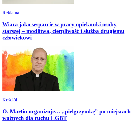
Reklama
Wiara jako wsparcie w pracy opiekunki osoby
starszej – modlitwa, cierpliwość i służba drugiemu
człowiekowi
Kościół
O. Martin organizuje… „pielgrzymkę” po miejscach
ważnych dla ruchu LGBT