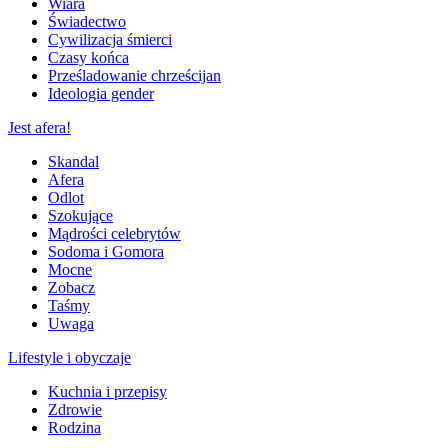
Wiara
Świadectwo
Cywilizacja śmierci
Czasy końca
Prześladowanie chrześcijan
Ideologia gender
Jest afera!
Skandal
Afera
Odlot
Szokujące
Mądrości celebrytów
Sodoma i Gomora
Mocne
Zobacz
Taśmy
Uwaga
Lifestyle i obyczaje
Kuchnia i przepisy
Zdrowie
Rodzina