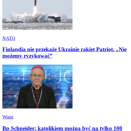
NATO
Finlandia nie przekaże Ukrainie rakiet Patriot. „Nie
możemy ryzykować”
Wiara
Bp Schneider: katolikiem można być na tylko 100