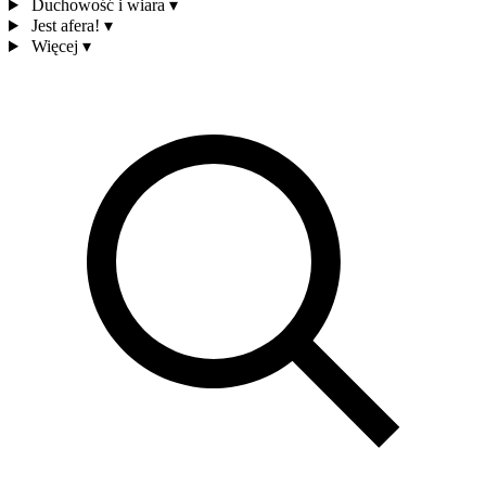
Duchowość i wiara
▾
Jest afera!
▾
Więcej
▾