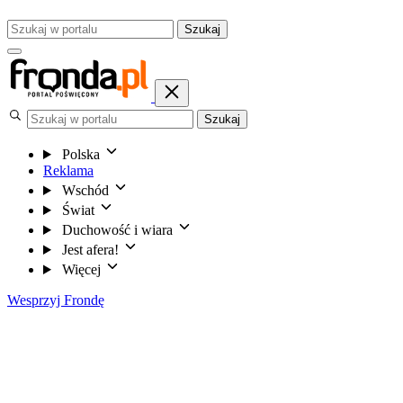
Szukaj
Szukaj
Polska
Reklama
Wschód
Świat
Duchowość i wiara
Jest afera!
Więcej
Wesprzyj Frondę