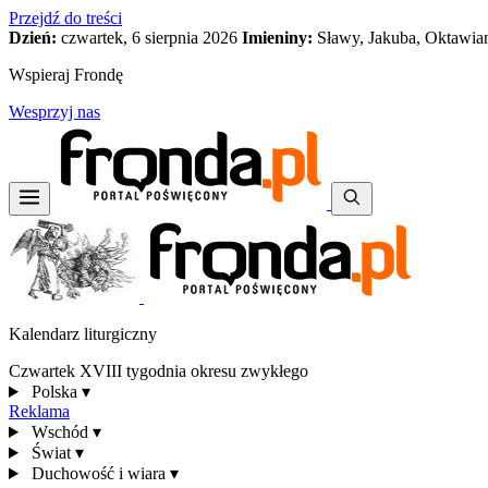
Przejdź do treści
Dzień:
czwartek, 6 sierpnia 2026
Imieniny:
Sławy, Jakuba, Oktawia
Wspieraj Frondę
Wesprzyj nas
Kalendarz liturgiczny
Czwartek XVIII tygodnia okresu zwykłego
Polska
▾
Reklama
Wschód
▾
Świat
▾
Duchowość i wiara
▾