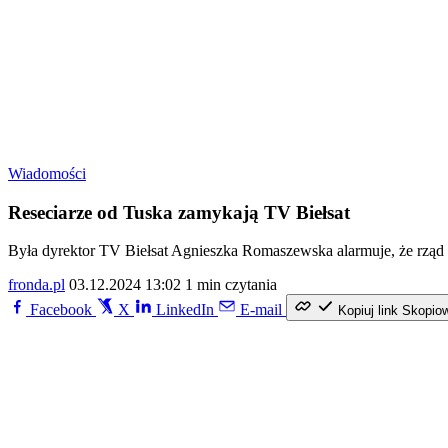
Wiadomości
Reseciarze od Tuska zamykają TV Biełsat
Była dyrektor TV Biełsat Agnieszka Romaszewska alarmuje, że rząd Do
fronda.pl
03.12.2024 13:02
1 min czytania
Facebook
X
LinkedIn
E-mail
Kopiuj link
Skopio