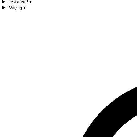
Jest afera!
▾
Więcej
▾