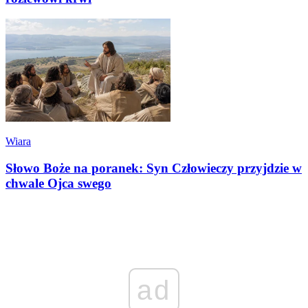
Wiara
Słowo Boże na poranek: Syn Człowieczy przyjdzie w
chwale Ojca swego
ad