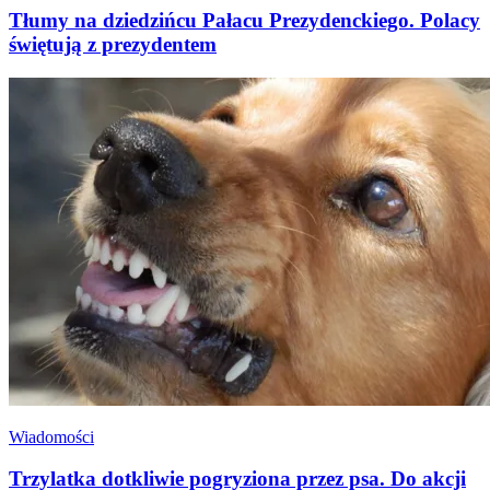
Tłumy na dziedzińcu Pałacu Prezydenckiego. Polacy
świętują z prezydentem
Wiadomości
Trzylatka dotkliwie pogryziona przez psa. Do akcji