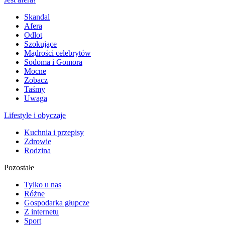
Skandal
Afera
Odlot
Szokujące
Mądrości celebrytów
Sodoma i Gomora
Mocne
Zobacz
Taśmy
Uwaga
Lifestyle i obyczaje
Kuchnia i przepisy
Zdrowie
Rodzina
Pozostałe
Tylko u nas
Różne
Gospodarka głupcze
Z internetu
Sport