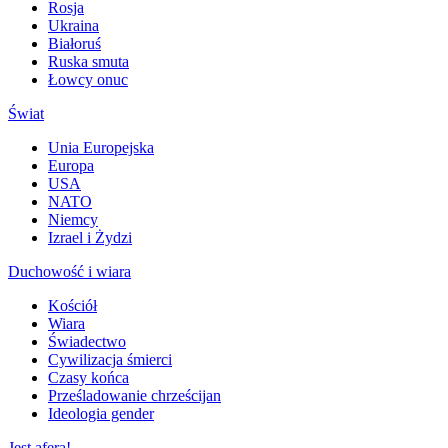
Rosja
Ukraina
Białoruś
Ruska smuta
Łowcy onuc
Świat
Unia Europejska
Europa
USA
NATO
Niemcy
Izrael i Żydzi
Duchowość i wiara
Kościół
Wiara
Świadectwo
Cywilizacja śmierci
Czasy końca
Prześladowanie chrześcijan
Ideologia gender
Jest afera!