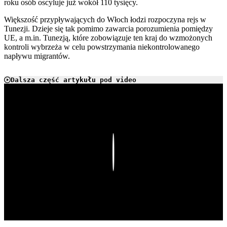
roku osób oscyluje już wokół 110 tysięcy.
Większość przypływających do Włoch łodzi rozpoczyna rejs w
Tunezji. Dzieje się tak pomimo zawarcia porozumienia pomiędzy
UE, a m.in. Tunezją, które zobowiązuje ten kraj do wzmożonych
kontroli wybrzeża w celu powstrzymania niekontrolowanego
napływu migrantów.
Dalsza część artykułu pod video
Play