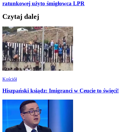
ratunkowej użyto śmigłowca LPR
Czytaj dalej
Kościół
Hiszpański ksiądz: Imigranci w Ceucie to święci!