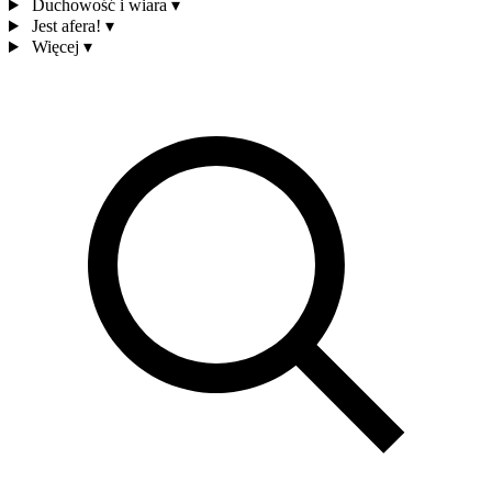
Duchowość i wiara
▾
Jest afera!
▾
Więcej
▾