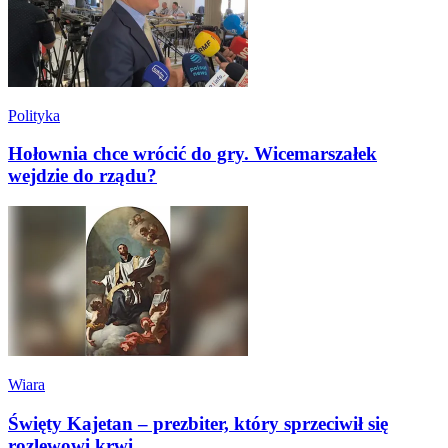
Polityka
Hołownia chce wrócić do gry. Wicemarszałek
wejdzie do rządu?
Wiara
Święty Kajetan – prezbiter, który sprzeciwił się
rozlewowi krwi