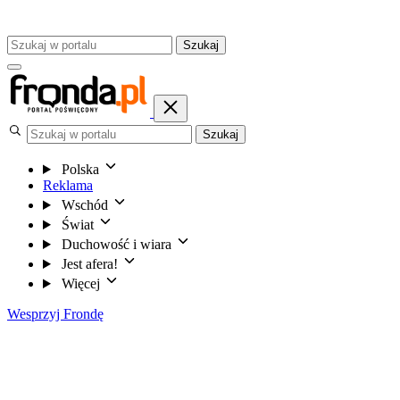
Szukaj
Szukaj
Polska
Reklama
Wschód
Świat
Duchowość i wiara
Jest afera!
Więcej
Wesprzyj Frondę