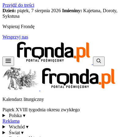
Przejdź do treści
Dzień:
piątek, 7 sierpnia 2026
Imieniny:
Kajetana, Doroty,
Sykstusa
Wspieraj Frondę
Wesprzyj nas
Kalendarz liturgiczny
Piątek XVIII tygodnia okresu zwykłego
Polska
▾
Reklama
Wschód
▾
Świat
▾