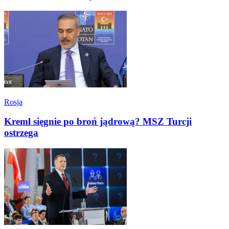
Rosja
Kreml sięgnie po broń jądrową? MSZ Turcji
ostrzega