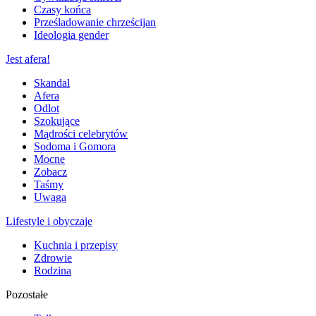
Czasy końca
Prześladowanie chrześcijan
Ideologia gender
Jest afera!
Skandal
Afera
Odlot
Szokujące
Mądrości celebrytów
Sodoma i Gomora
Mocne
Zobacz
Taśmy
Uwaga
Lifestyle i obyczaje
Kuchnia i przepisy
Zdrowie
Rodzina
Pozostałe