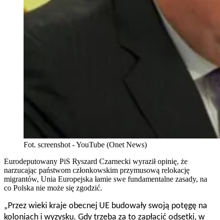
Fot. screenshot - YouTube (Onet News)
Eurodeputowany PiS Ryszard Czarnecki wyraził opinię, że
narzucając państwom członkowskim przymusową relokację
migrantów, Unia Europejska łamie swe fundamentalne zasady, na
co Polska nie może się zgodzić.
„Przez wieki kraje obecnej UE budowały swoją potęgę na
koloniach i wyzysku. Gdy trzeba za to zapłacić odsetki, w