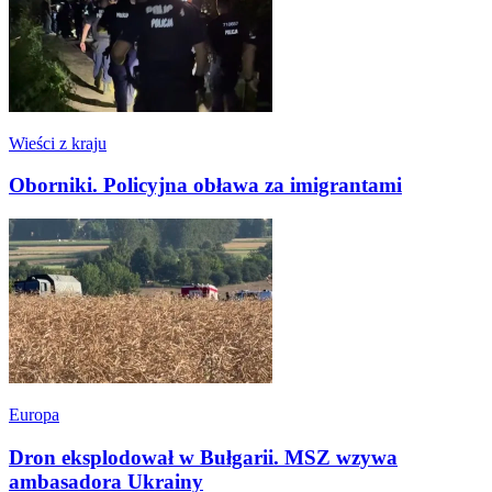
Wieści z kraju
Oborniki. Policyjna obława za imigrantami
Europa
Dron eksplodował w Bułgarii. MSZ wzywa
ambasadora Ukrainy