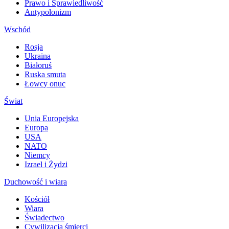
Prawo i Sprawiedliwość
Antypolonizm
Wschód
Rosja
Ukraina
Białoruś
Ruska smuta
Łowcy onuc
Świat
Unia Europejska
Europa
USA
NATO
Niemcy
Izrael i Żydzi
Duchowość i wiara
Kościół
Wiara
Świadectwo
Cywilizacja śmierci