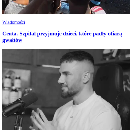
Wiadomości
Ceuta. Szpital przyjmuje dzieci, które padły ofiarą
gwałtów