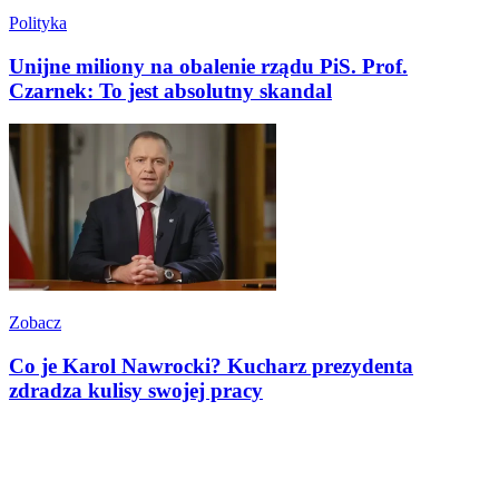
Polityka
Unijne miliony na obalenie rządu PiS. Prof.
Czarnek: To jest absolutny skandal
Zobacz
Co je Karol Nawrocki? Kucharz prezydenta
zdradza kulisy swojej pracy