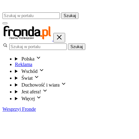
Szukaj
Szukaj
Polska
Reklama
Wschód
Świat
Duchowość i wiara
Jest afera!
Więcej
Wesprzyj Frondę