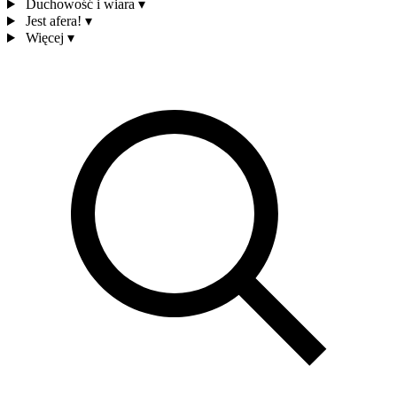
Duchowość i wiara
▾
Jest afera!
▾
Więcej
▾