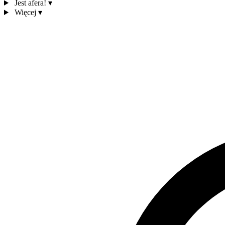
Jest afera!
▾
Więcej
▾