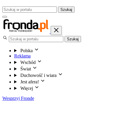
Szukaj
Szukaj
Polska
Reklama
Wschód
Świat
Duchowość i wiara
Jest afera!
Więcej
Wesprzyj Frondę