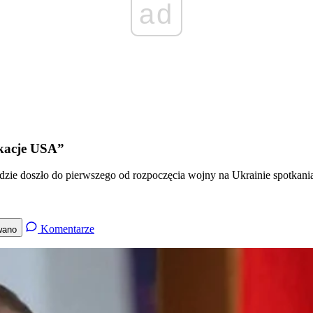
ad
okacje USA”
zie doszło do pierwszego od rozpoczęcia wojny na Ukrainie spotkani
Komentarze
wano