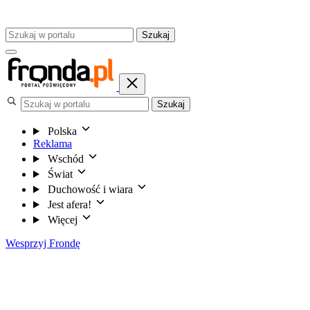
Szukaj
Szukaj
Polska
Reklama
Wschód
Świat
Duchowość i wiara
Jest afera!
Więcej
Wesprzyj Frondę