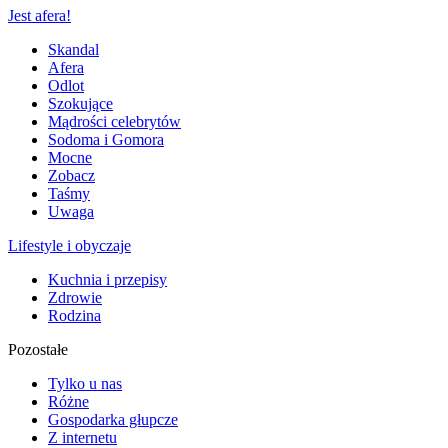
Jest afera!
Skandal
Afera
Odlot
Szokujące
Mądrości celebrytów
Sodoma i Gomora
Mocne
Zobacz
Taśmy
Uwaga
Lifestyle i obyczaje
Kuchnia i przepisy
Zdrowie
Rodzina
Pozostałe
Tylko u nas
Różne
Gospodarka głupcze
Z internetu