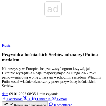
ad
Rosja
Przywódca bośniackich Serbów odznaczył Putina
medalem
Nie wszyscy w Europie chcą zauważyć ogrom krzywd, jaki
Ukrainie wyrządziła Rosja, rozpoczynając 24 lutego 2022 roku
pełnowymiarową wojnę z naszym wschodnim sąsiadem. Władimir
Putin został właśnie odznaczony przez przywódcę bośniackich
Serbów.
dam
09.01.2023 08:35
1 min czytania
Facebook
X
LinkedIn
E-mail
Komentarze
Kopiuj link
Skopiowano