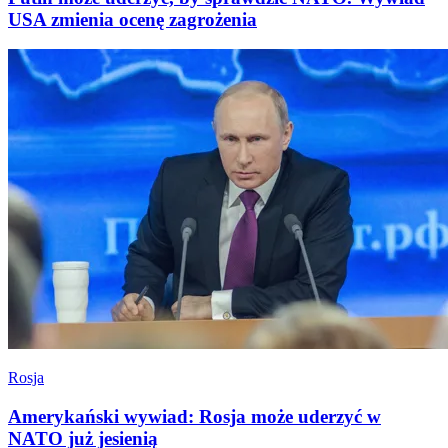
USA zmienia ocenę zagrożenia
Rosja
Amerykański wywiad: Rosja może uderzyć w
NATO już jesienią