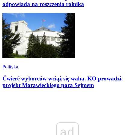
odpowiada na roszczenia rolnika
Polityka
Ćwierć wyborców wciąż się waha. KO prowadzi,
projekt Morawieckiego poza Sejmem
ad