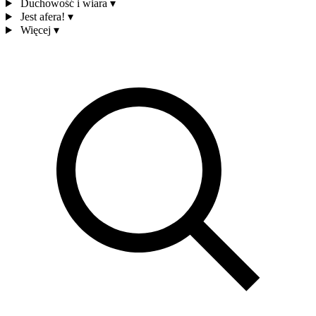
Duchowość i wiara
▾
Jest afera!
▾
Więcej
▾