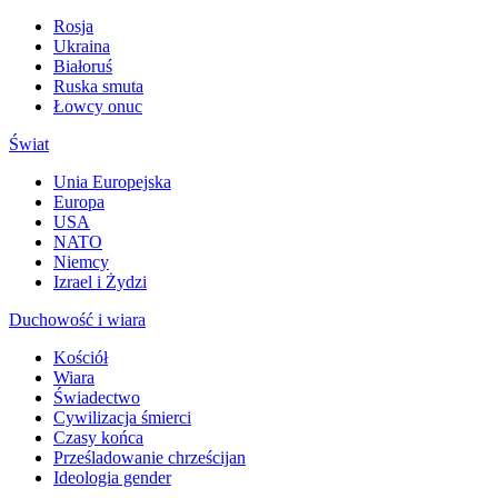
Rosja
Ukraina
Białoruś
Ruska smuta
Łowcy onuc
Świat
Unia Europejska
Europa
USA
NATO
Niemcy
Izrael i Żydzi
Duchowość i wiara
Kościół
Wiara
Świadectwo
Cywilizacja śmierci
Czasy końca
Prześladowanie chrześcijan
Ideologia gender