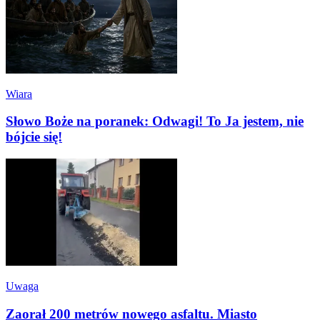
Wiara
Słowo Boże na poranek: Odwagi! To Ja jestem, nie
bójcie się!
Uwaga
Zaorał 200 metrów nowego asfaltu. Miasto