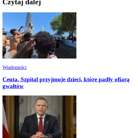
Czytaj dalej
Wiadomości
Ceuta. Szpital przyjmuje dzieci, które padły ofiarą
gwałtów