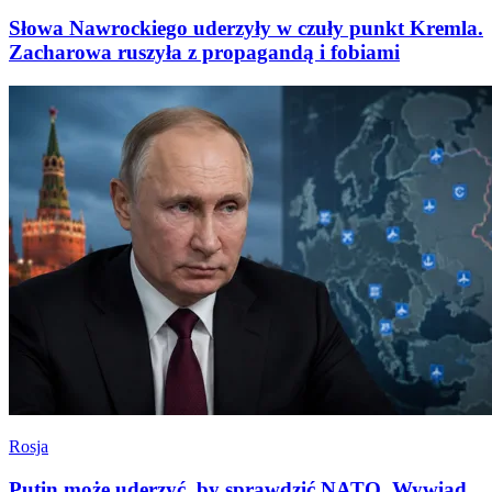
Słowa Nawrockiego uderzyły w czuły punkt Kremla.
Zacharowa ruszyła z propagandą i fobiami
Rosja
Putin może uderzyć, by sprawdzić NATO. Wywiad