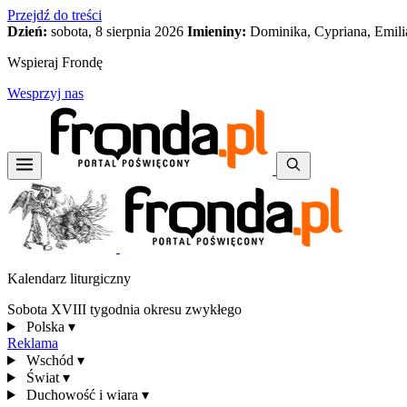
Przejdź do treści
Dzień:
sobota, 8 sierpnia 2026
Imieniny:
Dominika, Cypriana, Emili
Wspieraj Frondę
Wesprzyj nas
Kalendarz liturgiczny
Sobota XVIII tygodnia okresu zwykłego
Polska
▾
Reklama
Wschód
▾
Świat
▾
Duchowość i wiara
▾