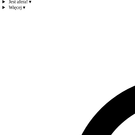
Jest afera!
▾
Więcej
▾