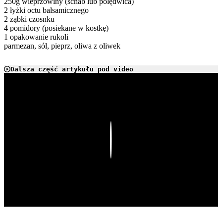
250g wieprzowiny (schab lub polędwica)
2 łyżki octu balsamicznego
2 ząbki czosnku
4 pomidory (posiekane w kostkę)
1 opakowanie rukoli
parmezan, sól, pieprz, oliwa z oliwek
Dalsza część artykułu pod video
Play