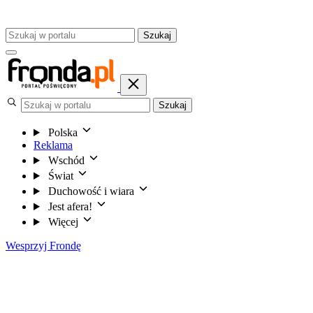
Szukaj
Szukaj
Polska
Reklama
Wschód
Świat
Duchowość i wiara
Jest afera!
Więcej
Wesprzyj Frondę