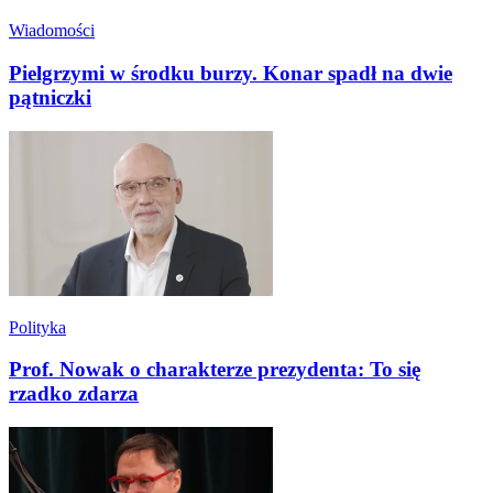
Wiadomości
Pielgrzymi w środku burzy. Konar spadł na dwie
pątniczki
Polityka
Prof. Nowak o charakterze prezydenta: To się
rzadko zdarza