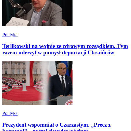
Polityka
Terlikowski na wojnie ze zdrowym rozsądkiem. Tym
razem uderzył w pomysł deportacji Ukraińców
Polityka
Prezydent wspomniał o Czarzastym. „Precz z