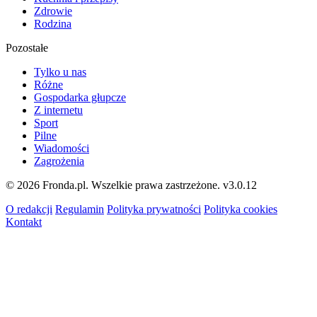
Zdrowie
Rodzina
Pozostałe
Tylko u nas
Różne
Gospodarka głupcze
Z internetu
Sport
Pilne
Wiadomości
Zagrożenia
© 2026 Fronda.pl. Wszelkie prawa zastrzeżone.
v3.0.12
O redakcji
Regulamin
Polityka prywatności
Polityka cookies
Kontakt