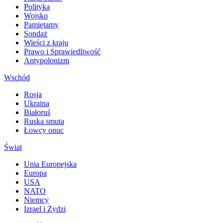
Polityka
Wojsko
Pamiętamy
Sondaż
Wieści z kraju
Prawo i Sprawiedliwość
Antypolonizm
Wschód
Rosja
Ukraina
Białoruś
Ruska smuta
Łowcy onuc
Świat
Unia Europejska
Europa
USA
NATO
Niemcy
Izrael i Żydzi