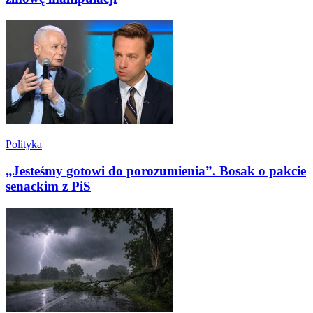
Polityka
„Jesteśmy gotowi do porozumienia”. Bosak o pakcie
senackim z PiS