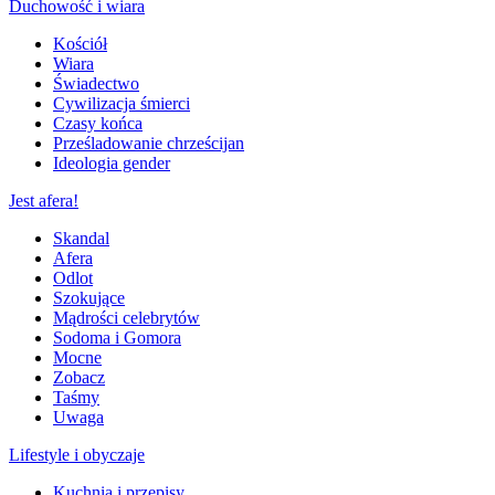
Duchowość i wiara
Kościół
Wiara
Świadectwo
Cywilizacja śmierci
Czasy końca
Prześladowanie chrześcijan
Ideologia gender
Jest afera!
Skandal
Afera
Odlot
Szokujące
Mądrości celebrytów
Sodoma i Gomora
Mocne
Zobacz
Taśmy
Uwaga
Lifestyle i obyczaje
Kuchnia i przepisy