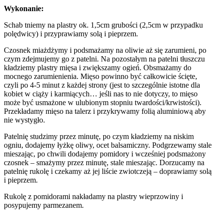
Wykonanie:
Schab tniemy na plastry ok. 1,5cm grubości (2,5cm w przypadku
polędwicy) i przyprawiamy solą i pieprzem.
Czosnek miażdżymy i podsmażamy na oliwie aż się zarumieni, po
czym zdejmujemy go z patelni. Na pozostałym na patelni tłuszczu
kładziemy plastry mięsa i zwiększamy ogień. Obsmażamy do
mocnego zarumienienia. Mięso powinno być całkowicie ścięte,
czyli po 4-5 minut z każdej strony (jest to szczególnie istotne dla
kobiet w ciąży i karmiących… jeśli nas to nie dotyczy, to mięso
może być usmażone w ulubionym stopniu twardości/krwistości).
Przekładamy mięso na talerz i przykrywamy folią aluminiową aby
nie wystygło.
Patelnię studzimy przez minutę, po czym kładziemy na niskim
ogniu, dodajemy łyżkę oliwy, ocet balsamiczny. Podgrzewamy stale
mieszając, po chwili dodajemy pomidory i wcześniej podsmażony
czosnek – smażymy przez minutę, stale mieszając. Dorzucamy na
patelnię rukolę i czekamy aż jej liście zwiotczeją – doprawiamy solą
i pieprzem.
Rukolę z pomidorami nakładamy na plastry wieprzowiny i
posypujemy parmezanem.