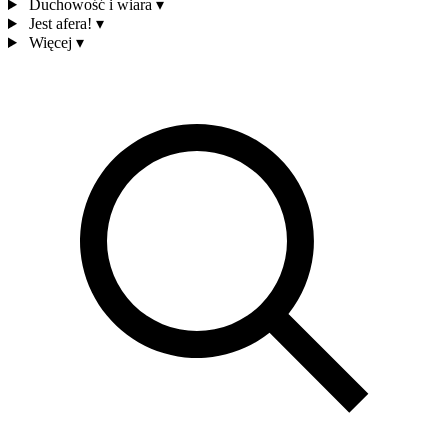
Duchowość i wiara
▾
Jest afera!
▾
Więcej
▾