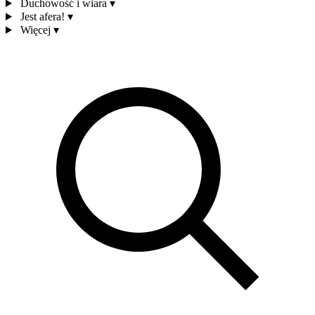
Duchowość i wiara
▾
Jest afera!
▾
Więcej
▾