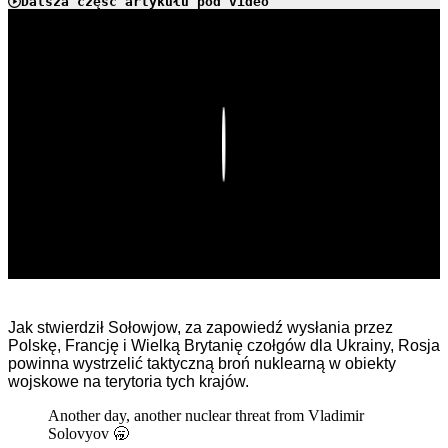
Dalsza część artykułu pod video
Play
Jak stwierdził Sołowjow, za zapowiedź wysłania przez
Polskę, Francję i Wielką Brytanię czołgów dla Ukrainy, Rosja
powinna wystrzelić taktyczną broń nuklearną w obiekty
wojskowe na terytoria tych krajów.
Another day, another nuclear threat from Vladimir
Solovyov 🥱