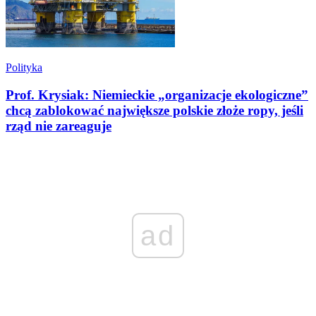
Polityka
Prof. Krysiak: Niemieckie „organizacje ekologiczne”
chcą zablokować największe polskie złoże ropy, jeśli
rząd nie zareaguje
ad