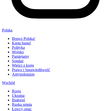
Polska
Brawo Polska!
Kasta basta!
Polityka
Wojsko
Pamiętamy
Sondaż
Wieści z kraju
Prawo i Sprawiedliwość
Antypolonizm
Wschód
Rosja
Ukraina
Białoruś
Ruska smuta
Łowcy onuc