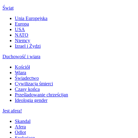
Świat
Unia Europejska
Europa
USA
NATO
Niemcy
Izrael i Żydzi
Duchowość i wiara
Kościół
Wiara
Świadectwo
Cywilizacja śmierci
Czasy końca
Prześladowanie chrześcijan
Ideologia gender
Jest afera!
Skandal
Afera
Odlot
Szokujące