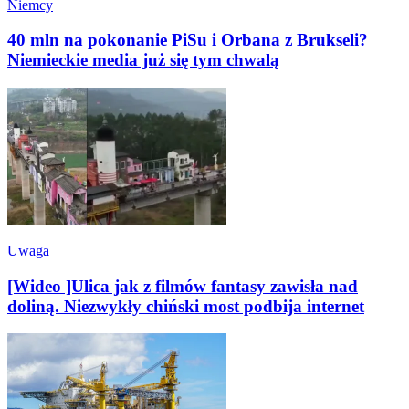
Niemcy
40 mln na pokonanie PiSu i Orbana z Brukseli?
Niemieckie media już się tym chwalą
Uwaga
[Wideo ]Ulica jak z filmów fantasy zawisła nad
doliną. Niezwykły chiński most podbija internet