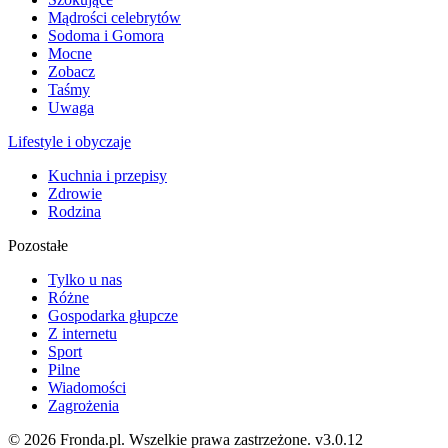
Mądrości celebrytów
Sodoma i Gomora
Mocne
Zobacz
Taśmy
Uwaga
Lifestyle i obyczaje
Kuchnia i przepisy
Zdrowie
Rodzina
Pozostałe
Tylko u nas
Różne
Gospodarka głupcze
Z internetu
Sport
Pilne
Wiadomości
Zagrożenia
© 2026 Fronda.pl. Wszelkie prawa zastrzeżone.
v3.0.12