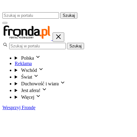
Szukaj
Szukaj
Polska
Reklama
Wschód
Świat
Duchowość i wiara
Jest afera!
Więcej
Wesprzyj Frondę