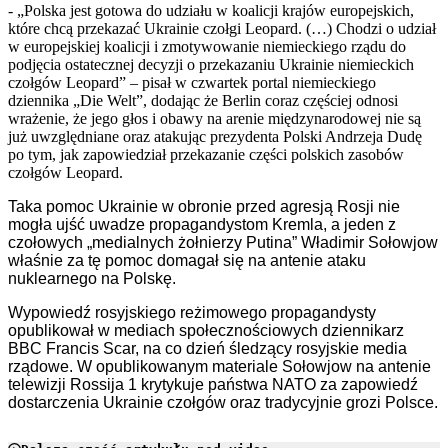
- „Polska jest gotowa do udziału w koalicji krajów europejskich,
które chcą przekazać Ukrainie czołgi Leopard. (…) Chodzi o udział
w europejskiej koalicji i zmotywowanie niemieckiego rządu do
podjęcia ostatecznej decyzji o przekazaniu Ukrainie niemieckich
czołgów Leopard” – pisał w czwartek portal niemieckiego
dziennika „Die Welt”, dodając że Berlin coraz częściej odnosi
wrażenie, że jego głos i obawy na arenie międzynarodowej nie są
już uwzględniane oraz atakując prezydenta Polski Andrzeja Dudę
po tym, jak zapowiedział przekazanie części polskich zasobów
czołgów Leopard.
Taka pomoc Ukrainie w obronie przed agresją Rosji nie
mogła ujść uwadze propagandystom Kremla, a jeden z
czołowych „medialnych żołnierzy Putina” Władimir Sołowjow
właśnie za tę pomoc domagał się na antenie ataku
nuklearnego na Polskę.
Wypowiedź rosyjskiego reżimowego propagandysty
opublikował w mediach społecznościowych d
ziennikarz
BBC Francis Scar, na co dzień śledzący rosyjskie media
rządowe. W opublikowanym materiale Sołowjow na antenie
telewizji Rossija 1 krytykuje państwa NATO za zapowiedź
dostarczenia Ukrainie czołgów oraz tradycyjnie grozi Polsce.