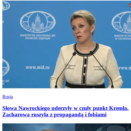
Rosja
Słowa Nawrockiego uderzyły w czuły punkt Kremla.
Zacharowa ruszyła z propagandą i fobiami