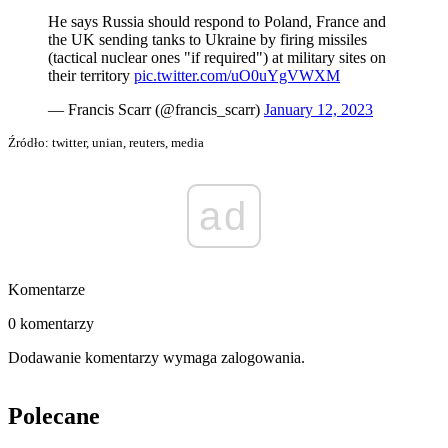
He says Russia should respond to Poland, France and
the UK sending tanks to Ukraine by firing missiles
(tactical nuclear ones "if required") at military sites on
their territory
pic.twitter.com/uO0uYgVWXM
— Francis Scarr (@francis_scarr)
January 12, 2023
Źródło: twitter, unian, reuters, media
ad
Komentarze
0 komentarzy
Dodawanie komentarzy wymaga zalogowania.
Polecane