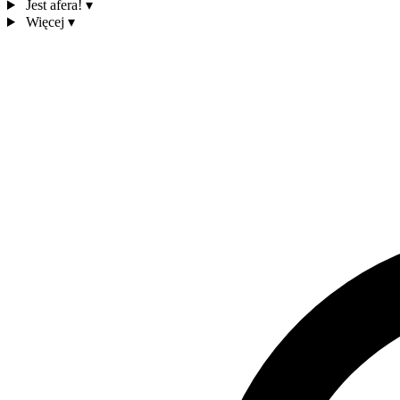
Jest afera!
▾
Więcej
▾