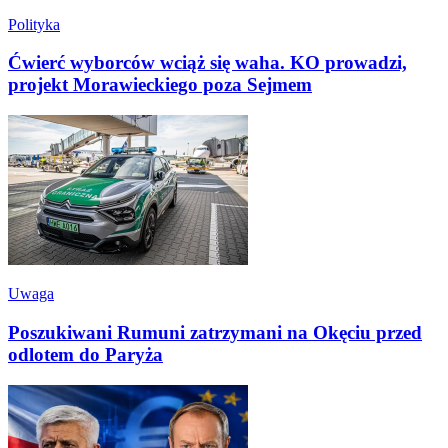
Polityka
Ćwierć wyborców wciąż się waha. KO prowadzi,
projekt Morawieckiego poza Sejmem
Uwaga
Poszukiwani Rumuni zatrzymani na Okęciu przed
odlotem do Paryża