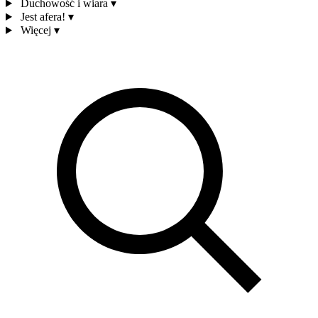
Duchowość i wiara
▾
Jest afera!
▾
Więcej
▾