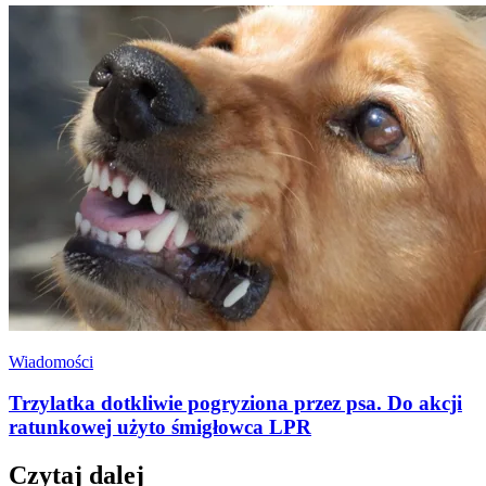
Wiadomości
Trzylatka dotkliwie pogryziona przez psa. Do akcji
ratunkowej użyto śmigłowca LPR
Czytaj dalej