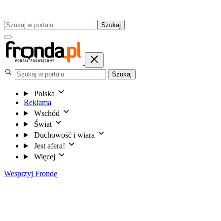
Szukaj
Szukaj
Polska
Reklama
Wschód
Świat
Duchowość i wiara
Jest afera!
Więcej
Wesprzyj Frondę