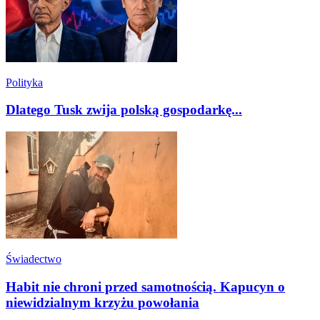
Polityka
Dlatego Tusk zwija polską gospodarkę...
Świadectwo
Habit nie chroni przed samotnością. Kapucyn o
niewidzialnym krzyżu powołania