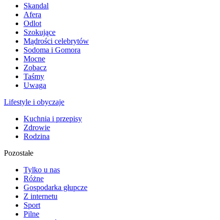
Skandal
Afera
Odlot
Szokujące
Mądrości celebrytów
Sodoma i Gomora
Mocne
Zobacz
Taśmy
Uwaga
Lifestyle i obyczaje
Kuchnia i przepisy
Zdrowie
Rodzina
Pozostałe
Tylko u nas
Różne
Gospodarka głupcze
Z internetu
Sport
Pilne