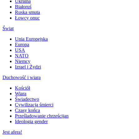
Ukraina
Białoruś
Ruska smuta
Łowcy onuc
Świat
Unia Europejska
Europa
USA
NATO
Niemcy
Izrael i Żydzi
Duchowość i wiara
Kościół
Wiara
Świadectwo
Cywilizacja śmierci
Czasy końca
Prześladowanie chrześcijan
Ideologia gender
Jest afera!