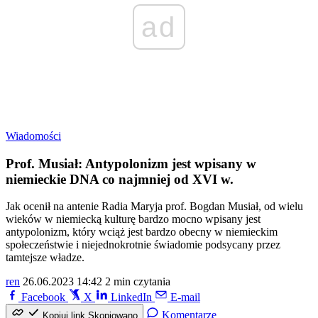
ad
Wiadomości
Prof. Musiał: Antypolonizm jest wpisany w
niemieckie DNA co najmniej od XVI w.
Jak ocenił na antenie Radia Maryja prof. Bogdan Musiał, od wielu
wieków w niemiecką kulturę bardzo mocno wpisany jest
antypolonizm, który wciąż jest bardzo obecny w niemieckim
społeczeństwie i niejednokrotnie świadomie podsycany przez
tamtejsze władze.
ren
26.06.2023 14:42
2 min czytania
Facebook
X
LinkedIn
E-mail
Komentarze
Kopiuj link
Skopiowano