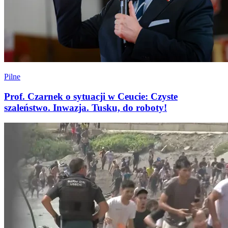
Pilne
Prof. Czarnek o sytuacji w Ceucie: Czyste
szaleństwo. Inwazja. Tusku, do roboty!