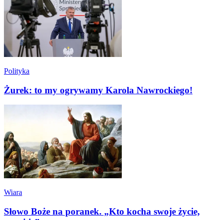
Polityka
Żurek: to my ogrywamy Karola Nawrockiego!
Wiara
Słowo Boże na poranek. „Kto kocha swoje życie,