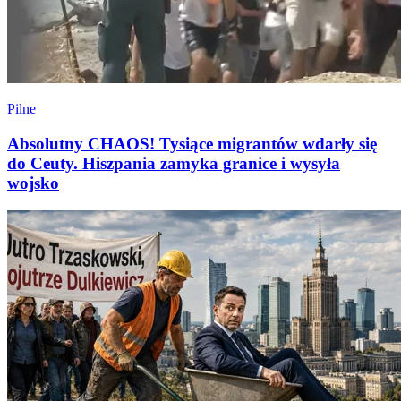
Pilne
Absolutny CHAOS! Tysiące migrantów wdarły się
do Ceuty. Hiszpania zamyka granice i wysyła
wojsko