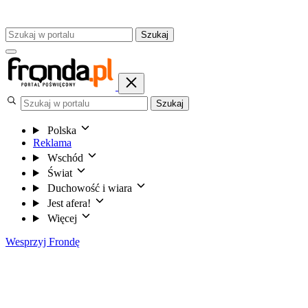
Szukaj
Szukaj
Polska
Reklama
Wschód
Świat
Duchowość i wiara
Jest afera!
Więcej
Wesprzyj Frondę