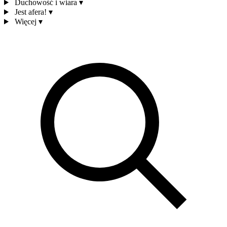
Duchowość i wiara
▾
Jest afera!
▾
Więcej
▾