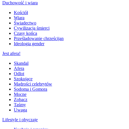
Duchowość i wiara
Kościół
Wiara
Świadectwo
Cywilizacja śmierci
Czasy końca
Prześladowanie chrześcijan
Ideologia gender
Jest afera!
Skandal
Afera
Odlot
Szokujące
Mądrości celebrytów
Sodoma i Gomora
Mocne
Zobacz
Taśmy
Uwaga
Lifestyle i obyczaje