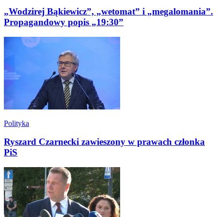
„Wodzirej Bąkiewicz”, „wetomat” i „megalomania”.
Propagandowy popis „19:30”
Polityka
Ryszard Czarnecki zawieszony w prawach członka
PiS