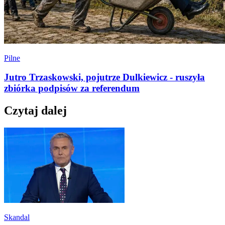
Pilne
Jutro Trzaskowski, pojutrze Dulkiewicz - ruszyła
zbiórka podpisów za referendum
Czytaj dalej
Skandal