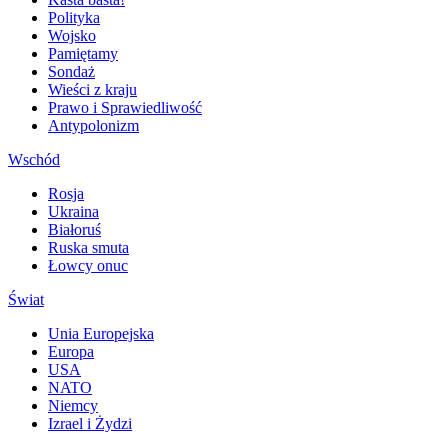
Polityka
Wojsko
Pamiętamy
Sondaż
Wieści z kraju
Prawo i Sprawiedliwość
Antypolonizm
Wschód
Rosja
Ukraina
Białoruś
Ruska smuta
Łowcy onuc
Świat
Unia Europejska
Europa
USA
NATO
Niemcy
Izrael i Żydzi