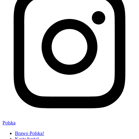
Polska
Brawo Polska!
Kasta basta!