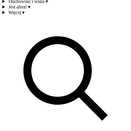
Duchowość i wiara
▾
Jest afera!
▾
Więcej
▾