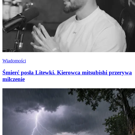
Wiadomości
Śmierć posła Litewki. Kierowca mitsubishi przerywa
milczenie