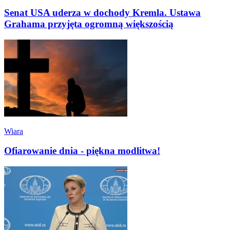
Senat USA uderza w dochody Kremla. Ustawa
Grahama przyjęta ogromną większością
Wiara
Ofiarowanie dnia - piękna modlitwa!