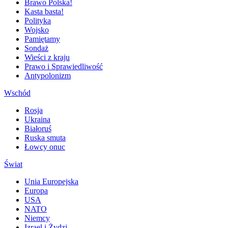
Brawo Polska!
Kasta basta!
Polityka
Wojsko
Pamiętamy
Sondaż
Wieści z kraju
Prawo i Sprawiedliwość
Antypolonizm
Wschód
Rosja
Ukraina
Białoruś
Ruska smuta
Łowcy onuc
Świat
Unia Europejska
Europa
USA
NATO
Niemcy
Izrael i Żydzi