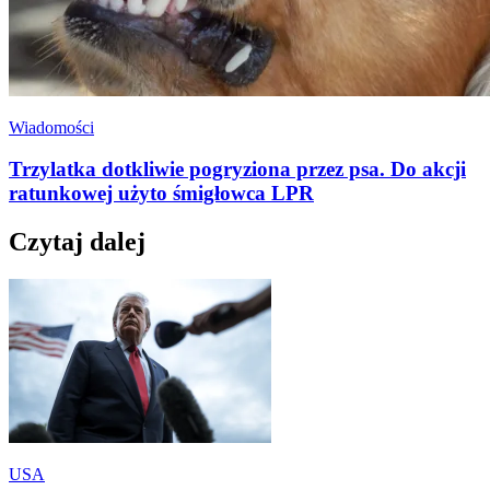
Wiadomości
Trzylatka dotkliwie pogryziona przez psa. Do akcji
ratunkowej użyto śmigłowca LPR
Czytaj dalej
USA