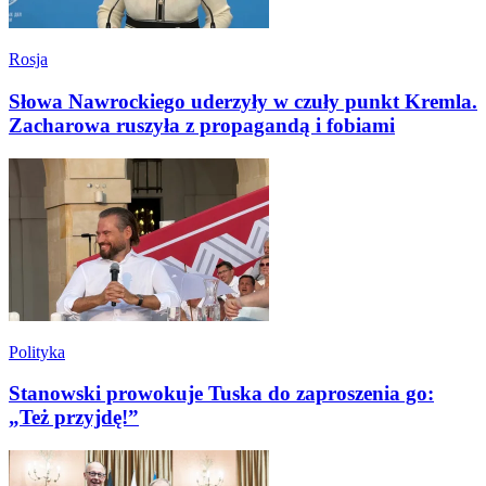
Rosja
Słowa Nawrockiego uderzyły w czuły punkt Kremla.
Zacharowa ruszyła z propagandą i fobiami
Polityka
Stanowski prowokuje Tuska do zaproszenia go:
„Też przyjdę!”