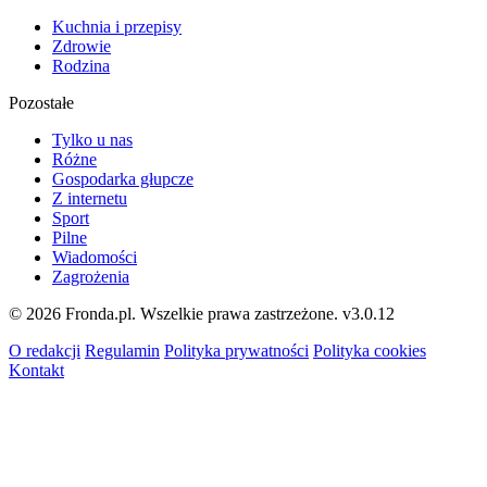
Kuchnia i przepisy
Zdrowie
Rodzina
Pozostałe
Tylko u nas
Różne
Gospodarka głupcze
Z internetu
Sport
Pilne
Wiadomości
Zagrożenia
© 2026 Fronda.pl. Wszelkie prawa zastrzeżone.
v3.0.12
O redakcji
Regulamin
Polityka prywatności
Polityka cookies
Kontakt