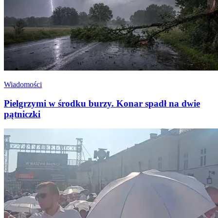
Wiadomości
Pielgrzymi w środku burzy. Konar spadł na dwie
pątniczki