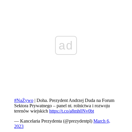
ad
#NaŻywo
| Doha. Prezydent Andrzej Duda na Forum
Sektora Prywatnego – panel nt. rolnictwa i rozwoju
terenów wiejskich
https://t.co/a8mh0Nv0bt
— Kancelaria Prezydenta (@prezydentpl)
March 6,
2023