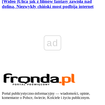
[Wideo ]Ulica jak z filmów fantasy zawisła nad
doliną. Niezwykły chiński most podbija internet
ad
Portal publicystyczno-informacyjny — wiadomości, opinie,
komentarze o Polsce, świecie, Kościele i życiu publicznym.