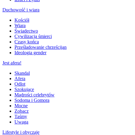
Duchowość i wiara
Kościół
Wiara
Świadectwo
Cywilizacja śmierci
Czasy końca
Prześladowanie chrześcijan
Ideologia gender
Jest afera!
Skandal
Afera
Odlot
Szokujące
Mądrości celebrytów
Sodoma i Gomora
Mocne
Zobacz
Taśmy
Uwaga
Lifestyle i obyczaje