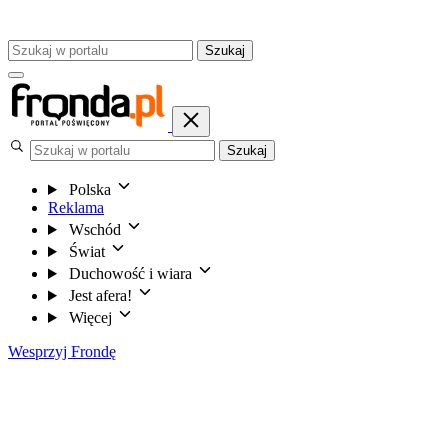
Szukaj
Szukaj
Polska
Reklama
Wschód
Świat
Duchowość i wiara
Jest afera!
Więcej
Wesprzyj Frondę