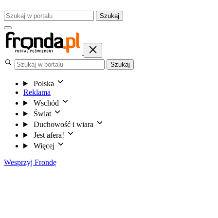
Szukaj
Szukaj
Polska
Reklama
Wschód
Świat
Duchowość i wiara
Jest afera!
Więcej
Wesprzyj Frondę