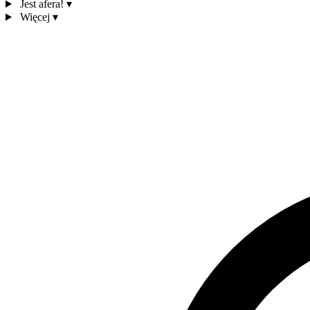
Jest afera!
▾
Więcej
▾