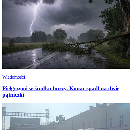
Wiadomości
Pielgrzymi w środku burzy. Konar spadł na dwie
pątniczki