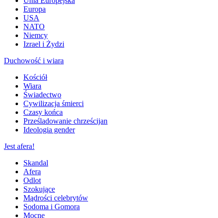
Unia Europejska
Europa
USA
NATO
Niemcy
Izrael i Żydzi
Duchowość i wiara
Kościół
Wiara
Świadectwo
Cywilizacja śmierci
Czasy końca
Prześladowanie chrześcijan
Ideologia gender
Jest afera!
Skandal
Afera
Odlot
Szokujące
Mądrości celebrytów
Sodoma i Gomora
Mocne