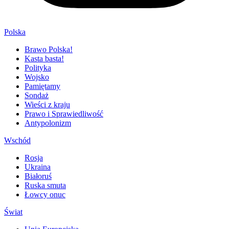
Polska
Brawo Polska!
Kasta basta!
Polityka
Wojsko
Pamiętamy
Sondaż
Wieści z kraju
Prawo i Sprawiedliwość
Antypolonizm
Wschód
Rosja
Ukraina
Białoruś
Ruska smuta
Łowcy onuc
Świat