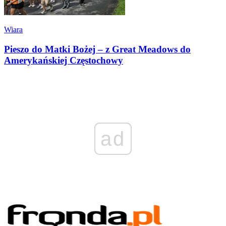
Wiara
Pieszo do Matki Bożej – z Great Meadows do
Amerykańskiej Częstochowy
ad