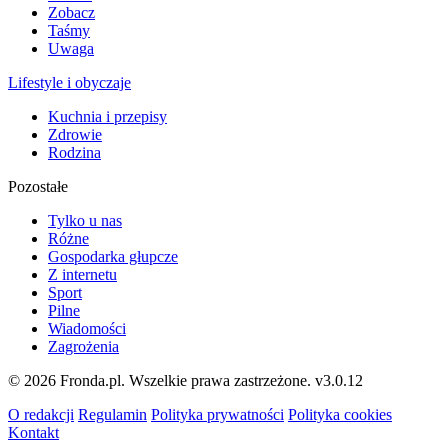
Zobacz
Taśmy
Uwaga
Lifestyle i obyczaje
Kuchnia i przepisy
Zdrowie
Rodzina
Pozostałe
Tylko u nas
Różne
Gospodarka głupcze
Z internetu
Sport
Pilne
Wiadomości
Zagrożenia
© 2026 Fronda.pl. Wszelkie prawa zastrzeżone.
v3.0.12
O redakcji
Regulamin
Polityka prywatności
Polityka cookies
Kontakt