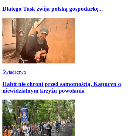
Dlatego Tusk zwija polską gospodarkę...
Świadectwo
Habit nie chroni przed samotnością. Kapucyn o
niewidzialnym krzyżu powołania