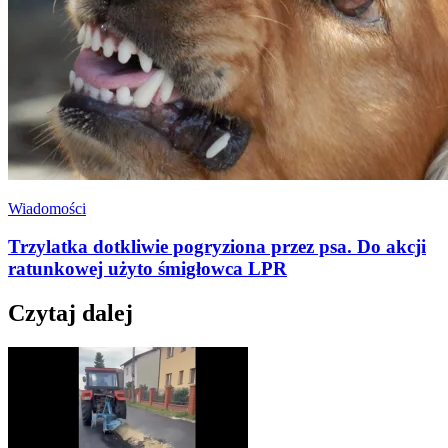
Wiadomości
Trzylatka dotkliwie pogryziona przez psa. Do akcji
ratunkowej użyto śmigłowca LPR
Czytaj dalej