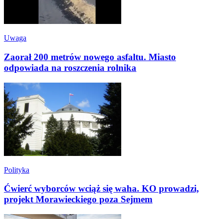
Uwaga
Zaorał 200 metrów nowego asfaltu. Miasto
odpowiada na roszczenia rolnika
Polityka
Ćwierć wyborców wciąż się waha. KO prowadzi,
projekt Morawieckiego poza Sejmem