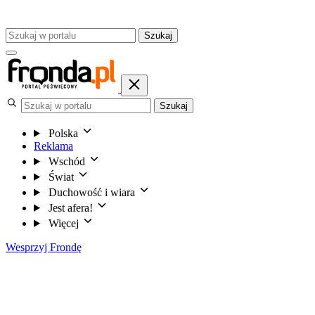
Szukaj
Szukaj
Polska
Reklama
Wschód
Świat
Duchowość i wiara
Jest afera!
Więcej
Wesprzyj Frondę