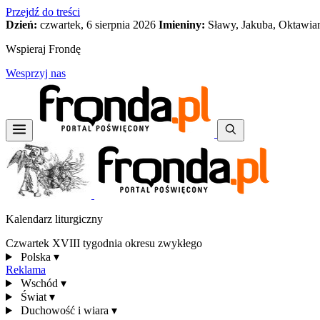
Przejdź do treści
Dzień:
czwartek, 6 sierpnia 2026
Imieniny:
Sławy, Jakuba, Oktawia
Wspieraj Frondę
Wesprzyj nas
Kalendarz liturgiczny
Czwartek XVIII tygodnia okresu zwykłego
Polska
▾
Reklama
Wschód
▾
Świat
▾
Duchowość i wiara
▾