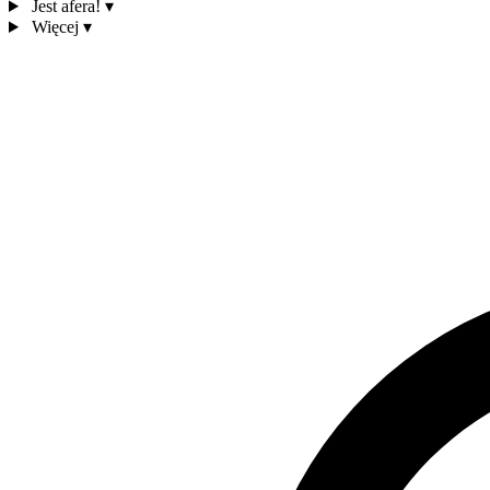
Jest afera!
▾
Więcej
▾